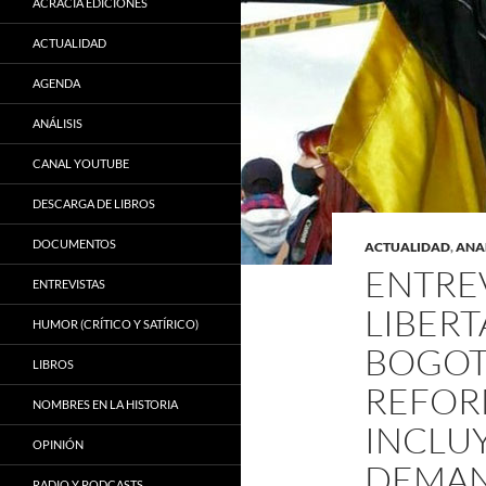
ACRACIA EDICIONES
ACTUALIDAD
AGENDA
ANÁLISIS
CANAL YOUTUBE
DESCARGA DE LIBROS
DOCUMENTOS
ACTUALIDAD
,
ANA
ENTRE
ENTREVISTAS
LIBERT
HUMOR (CRÍTICO Y SATÍRICO)
BOGOTÁ
LIBROS
REFOR
NOMBRES EN LA HISTORIA
INCLU
OPINIÓN
DEMAN
RADIO Y PODCASTS