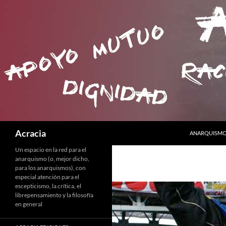
SALTAR AL C
Buscar
Acracia
ANARQUISMO 
Un espacio en la red para el
anarquismo (o, mejor dicho,
para los anarquismos), con
especial atención para el
escepticismo, la crítica, el
librepensamiento y la filosofía
en general