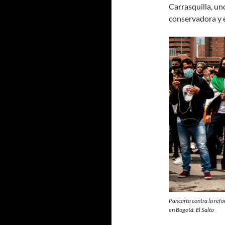
Carrasquilla, uno
conservadora y e
Pancarta contra la refo
en Bogotá. El Salto