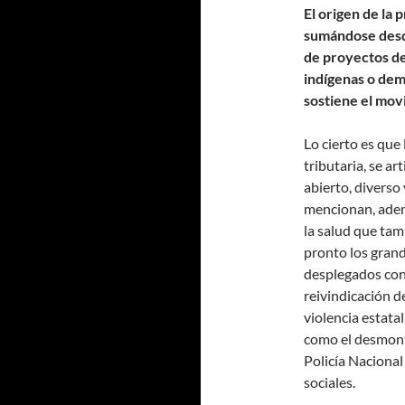
El origen de la
sumándose desde 
de proyectos d
indígenas o dem
sostiene el mov
Lo cierto es que
tributaria, se a
abierto, diverso
mencionan, adem
la salud que tam
pronto los grande
desplegados cont
reivindicación de
violencia estata
como el desmont
Policía Nacional 
sociales.