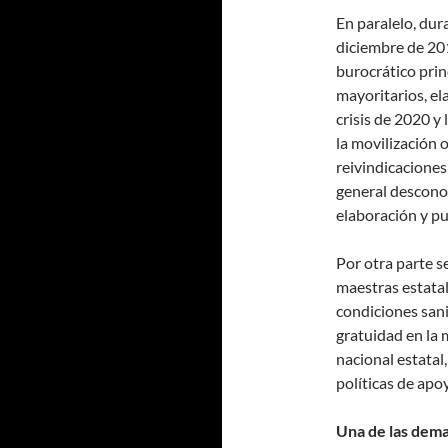
En paralelo, dur
diciembre de 20
burocrático pri
mayoritarios, e
crisis de 2020 y
la movilización
reivindicaciones
general descono
elaboración y p
Por otra parte s
maestras estatal
condiciones sani
gratuidad en la 
nacional estatal
políticas de apo
Una de las dema