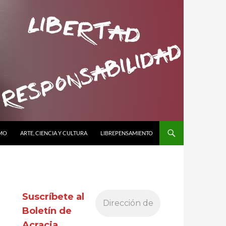
SMO
ARTE, CIENCIA Y CULTURA
LIBREPENSAMIENTO
Suscríbete al
Boletín de
Acracia