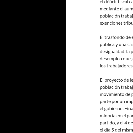
el déficit fiscal
mediante el aume
población traba
exenciones tribu
El trasfondo de 
pública y una cr
desigualdad, la 
desempleo que go
los trabajadores
El proyecto de l
población trabaj
movimiento de pa
parte por un imp
el gobierno. Fina
minoría en el pa
partido, y el 4 d
el día 5 del mis