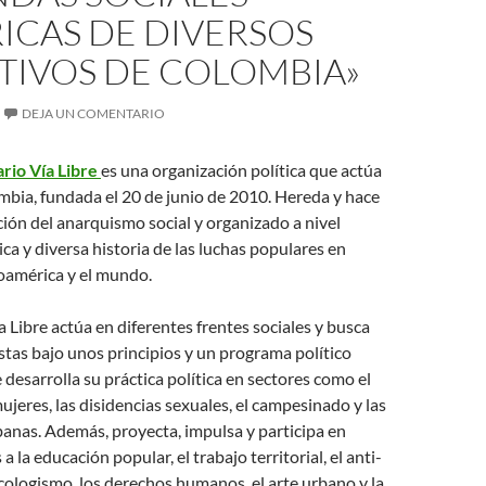
ICAS DE DIVERSOS
TIVOS DE COLOMBIA»
DEJA UN COMENTARIO
rio Vía Libre
es una organización política que actúa
bia, fundada el 20 de junio de 2010. Hereda y hace
ición del anarquismo social y organizado a nivel
ica y diversa historia de las luchas populares en
oamérica y el mundo.
 Libre actúa en diferentes frentes sociales y busca
tas bajo unos principios y un programa político
 desarrolla su práctica política en sectores como el
mujeres, las disidencias sexuales, el campesinado y las
anas. Además, proyecta, impulsa y participa en
a la educación popular, el trabajo territorial, el anti-
cologismo, los derechos humanos, el arte urbano y la