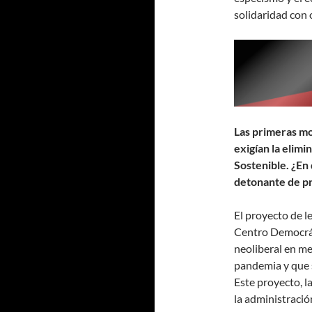
solidaridad con o
Las primeras mo
exigían la elimi
Sostenible. ¿En 
detonante de p
El proyecto de l
Centro Democrát
neoliberal en me
pandemia y que 
Este proyecto, l
la administració