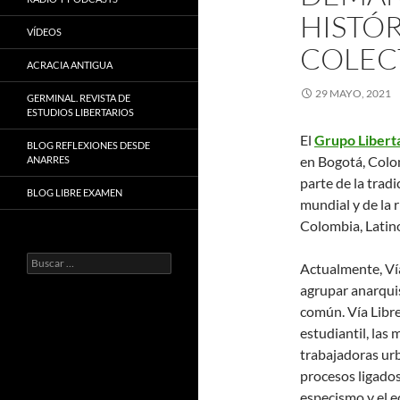
HISTÓR
VÍDEOS
COLEC
ACRACIA ANTIGUA
29 MAYO, 2021
GERMINAL. REVISTA DE
ESTUDIOS LIBERTARIOS
El
Grupo Liberta
BLOG REFLEXIONES DESDE
en Bogotá, Colom
ANARRES
parte de la trad
BLOG LIBRE EXAMEN
mundial y de la r
Colombia, Latin
Buscar:
Actualmente, Vía
agrupar anarquis
común. Vía Libre
estudiantil, las 
trabajadoras urb
procesos ligados 
especismo y el e