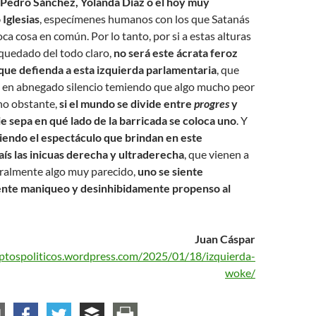
Pedro Sánchez, Yolanda Díaz o el hoy muy
Iglesias
, especímenes humanos con los que Satanás
oca cosa en común. Por lo tanto, por si a estas alturas
 quedado del todo claro,
no será este ácrata feroz
 que defienda a esta izquierda parlamentaria
, que
s en abnegado silencio temiendo que algo mucho peor
 no obstante,
si el mundo se divide entre
progres
y
e sepa en qué lado de la barricada se coloca uno
. Y
iendo el espectáculo que brindan en este
aís las inicuas derecha y ultraderecha
, que vienen a
oralmente algo muy parecido,
uno se siente
te maniqueo y desinhibidamente propenso al
Juan Cáspar
uptospoliticos.wordpress.com/2025/01/18/izquierda-
woke/