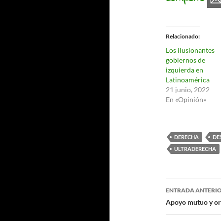
Relacionado
Los ilusionantes
gobiernos de
izquierda en
Latinoamérica
21 junio, 2022
En «Opinión»
DERECHA
DE
ULTRADERECHA
Navegaci
ENTRADA ANTERI
de
Apoyo mutuo y org