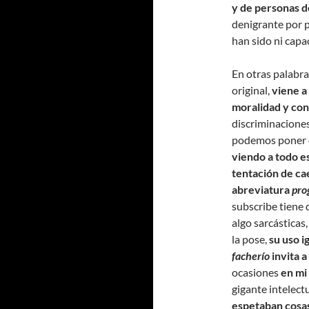
y de personas d
denigrante por 
han sido ni capa
En otras palabra
original,
viene a
moralidad y con
discriminaciones
podemos poner e
viendo a todo es
tentación de ca
abreviatura
pro
subscribe tiene
algo sarcásticas
la pose,
su uso i
facherío
invita a
ocasiones
en mi
gigante intelect
espetaban cosa