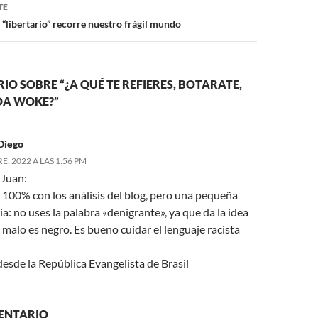
TE
“libertario” recorre nuestro frágil mundo
O SOBRE “¿A QUÉ TE REFIERES, BOTARATE,
DA WOKE?”
Diego
, 2022 A LAS 1:56 PM
 Juan:
 100% con los análisis del blog, pero una pequeña
a: no uses la palabra «denigrante», ya que da la idea
 malo es negro. Es bueno cuidar el lenguaje racista
esde la República Evangelista de Brasil
ENTARIO