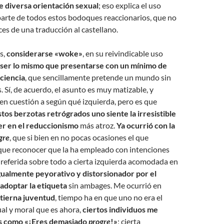
e diversa orientación sexual
; eso explica el uso
parte de todos estos bodoques reaccionarios, que no
ces de una traducción al castellano.
s,
considerarse «woke»
, en su reivindicable uso
 ser lo mismo que presentarse con un mínimo de
ciencia
, que sencillamente pretende un mundo sin
. Sí, de acuerdo, el asunto es muy matizable, y
n cuestión a según qué izquierda, pero es que
tos berzotas retrógrados uno siente la irresistible
er en el reduccionismo
más atroz.
Ya ocurrió con la
gre
, que si bien en no pocas ocasiones el que
 que reconocer que la ha empleado con intenciones
, referida sobre todo a cierta izquierda acomodada en
gualmente peyorativo y distorsionador por el
 adoptar la etiqueta
sin ambages. Me ocurrió en
 tierna juventud
, tiempo ha en que uno no era el
ual y moral que es ahora,
ciertos individuos me
s como «¡Eres demasiado
progre
!»
; cierta