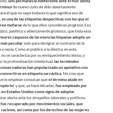
anto,
uno permanecía indiferente ante el fluir idiota
érminos
de nuevo cuño de afán abiertamente
para el que no sepa todavía lo que significa eso de
‘, es una de las etiquetas despectivas con los que el
cree mofarse
de lo que ellos consideran
progresía
. Eso
dójico, patético y abiertamente grotesco, que toda esta
nsores casposos de las esencias hispanas adopte un
 más peculiar
solo para denigrar al contrario de la
y necia. Como el público a la diestra, en este
, no se caracteriza por su enriquecimiento léxico, y
 la profundización intelectual,
las terminales
conservadoras han popularizado un apelativo con
 convertirse en etiqueta sarcástica
. No creo que
ue lo emplean conozcan que
el término alude en
espierto’
y que, ya hace décadas,
fue empleado por
s en Estados Unidos como signo de adoptar
estar alerta ante los atropellos laborales y políticos.
,
fue recuperado por movimientos sociales, que
l racismo, así como por los derechos de las mujeres