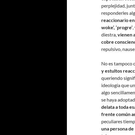
perplejidad, jun
responderles al
reaccionario en
woke’, ‘progre’
,
diestra,
vienen a
cobre conscien
repulsivo, naus
No es tampoco 
y estultos reacc
queriendo signi
ideología que un
algo sencillamen
se haya adoptad
delata a toda e
frente común an
peculiares tiem
una persona de i