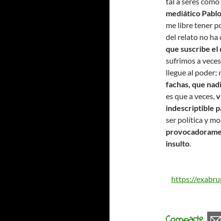
tal a seres como
mediático Pablo 
me libre tener p
del relato no ha
que suscribe el
sufrimos a vece
llegue al poder;
fachas, que nadi
es que a veces,
v
indescriptible p
ser política y m
provocadoramen
insulto
.
https://exabr
Comparte