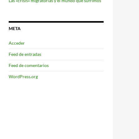
Las «crisis» migratorias y el mundo que sufrimos
META
Acceder
Feed de entradas
Feed de comentarios
WordPress.org