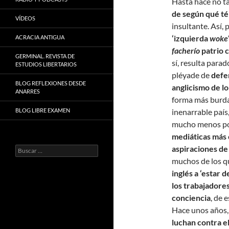
Hasta hace no t
de según qué t
VÍDEOS
insultante. Así, 
‘izquierda
woke
ACRACIA ANTIGUA
facherío
patrio 
GERMINAL. REVISTA DE
sí, resulta para
ESTUDIOS LIBERTARIOS
pléyade de
defe
BLOG REFLEXIONES DESDE
anglicismo de lo
ANARRES
forma más burda 
BLOG LIBRE EXAMEN
inenarrable país
mucho menos por
mediáticas más 
aspiraciones de
Buscar:
muchos de los q
inglés a ‘estar d
los trabajadore
conciencia
, de 
Hace unos años
luchan contra e