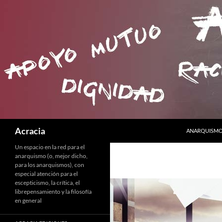
SALTAR AL C
Buscar
Acracia
ANARQUISMO 
Un espacio en la red para el
anarquismo (o, mejor dicho,
para los anarquismos), con
especial atención para el
escepticismo, la crítica, el
librepensamiento y la filosofía
en general