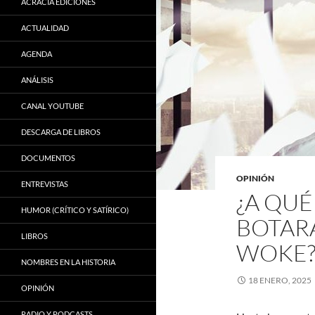
ACRACIA EDICIONES
ACTUALIDAD
AGENDA
ANÁLISIS
CANAL YOUTUBE
DESCARGA DE LIBROS
DOCUMENTOS
OPINIÓN
ENTREVISTAS
¿A QUÉ
HUMOR (CRÍTICO Y SATÍRICO)
BOTAR
LIBROS
WOKE
NOMBRES EN LA HISTORIA
18 ENERO, 2025
OPINIÓN
RADIO Y PODCASTS