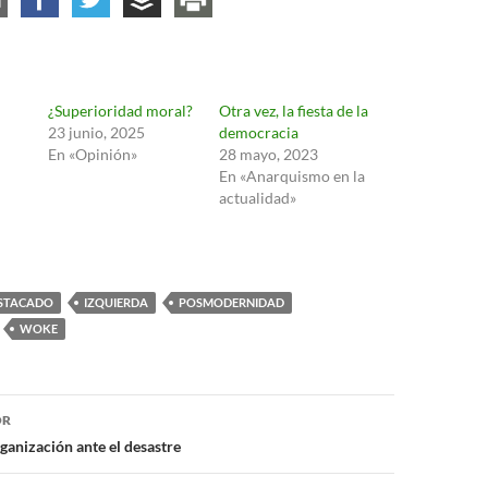
¿Superioridad moral?
Otra vez, la fiesta de la
23 junio, 2025
democracia
En «Opinión»
28 mayo, 2023
En «Anarquismo en la
actualidad»
STACADO
IZQUIERDA
POSMODERNIDAD
WOKE
ón
OR
anización ante el desastre