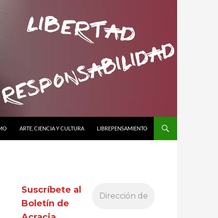
SMO
ARTE, CIENCIA Y CULTURA
LIBREPENSAMIENTO
Suscríbete al
Boletín de
Acracia