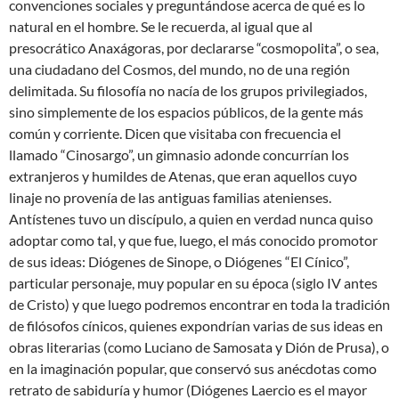
convenciones sociales y preguntándose acerca de qué es lo
natural en el hombre. Se le recuerda, al igual que al
presocrático Anaxágoras, por declararse “cosmopolita”, o sea,
una ciudadano del Cosmos, del mundo, no de una región
delimitada. Su filosofía no nacía de los grupos privilegiados,
sino simplemente de los espacios públicos, de la gente más
común y corriente. Dicen que visitaba con frecuencia el
llamado “Cinosargo”, un gimnasio adonde concurrían los
extranjeros y humildes de Atenas, que eran aquellos cuyo
linaje no provenía de las antiguas familias atenienses.
Antístenes tuvo un discípulo, a quien en verdad nunca quiso
adoptar como tal, y que fue, luego, el más conocido promotor
de sus ideas: Diógenes de Sinope, o Diógenes “El Cínico”,
particular personaje, muy popular en su época (siglo IV antes
de Cristo) y que luego podremos encontrar en toda la tradición
de filósofos cínicos, quienes expondrían varias de sus ideas en
obras literarias (como Luciano de Samosata y Dión de Prusa), o
en la imaginación popular, que conservó sus anécdotas como
retrato de sabiduría y humor (Diógenes Laercio es el mayor