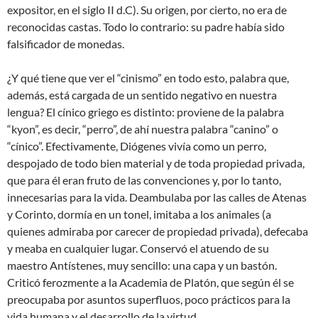
expositor, en el siglo II d.C). Su origen, por cierto, no era de
reconocidas castas. Todo lo contrario: su padre había sido
falsificador de monedas.
¿Y qué tiene que ver el “cinismo” en todo esto, palabra que,
además, está cargada de un sentido negativo en nuestra
lengua? El cínico griego es distinto: proviene de la palabra
“kyon”, es decir, “perro”, de ahí nuestra palabra “canino” o
“cínico”. Efectivamente, Diógenes vivía como un perro,
despojado de todo bien material y de toda propiedad privada,
que para él eran fruto de las convenciones y, por lo tanto,
innecesarias para la vida. Deambulaba por las calles de Atenas
y Corinto, dormía en un tonel, imitaba a los animales (a
quienes admiraba por carecer de propiedad privada), defecaba
y meaba en cualquier lugar. Conservó el atuendo de su
maestro Antístenes, muy sencillo: una capa y un bastón.
Criticó ferozmente a la Academia de Platón, que según él se
preocupaba por asuntos superfluos, poco prácticos para la
vida humana y el desarrollo de la virtud.