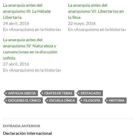
La anarquía antes del
La anarquía antes del
anarquismo III: La Hélade
anarquismo VI: Libertarios en
Libertaria
la Stoa
24 abril, 2016
22 mayo, 2016
En «Anarquismo en la historia»
En «Anarquismo en la historia»
La anarquía antes del
anarquismo IV: Naturaleza y
convenciones en la discusión
sofista
27 abril, 2016
En «Anarquismo en la historia»
ANTIGUA GRECIA
CRATES DE TEBAS
DESTACADO
DIÓGENES EL CÍNICO
ESCUELA CÍNICA
FILOSOFÍA
HISTORIA
Navegación
ENTRADA ANTERIOR
de
Declaración internacional