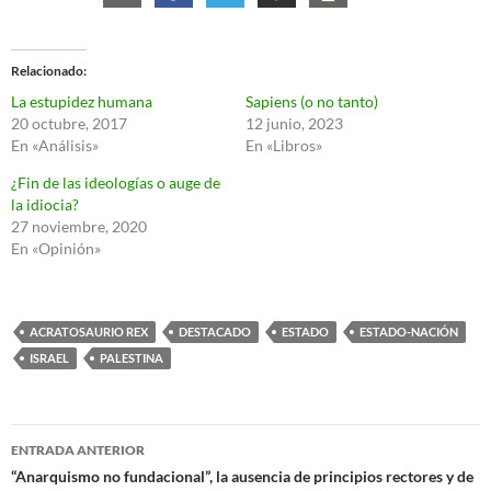
Relacionado
La estupidez humana
Sapiens (o no tanto)
20 octubre, 2017
12 junio, 2023
En «Análisis»
En «Libros»
¿Fin de las ideologías o auge de
la idiocia?
27 noviembre, 2020
En «Opinión»
ACRATOSAURIO REX
DESTACADO
ESTADO
ESTADO-NACIÓN
ISRAEL
PALESTINA
Navegación
ENTRADA ANTERIOR
de
“Anarquismo no fundacional”, la ausencia de principios rectores y de