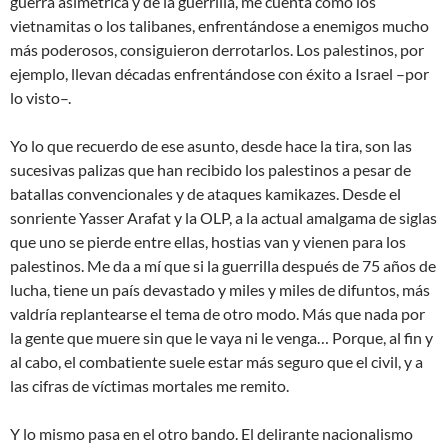
guerra asimétrica y de la guerrilla, me cuenta cómo los
vietnamitas o los talibanes, enfrentándose a enemigos mucho
más poderosos, consiguieron derrotarlos. Los palestinos, por
ejemplo, llevan décadas enfrentándose con éxito a Israel –por
lo visto–.
Yo lo que recuerdo de ese asunto, desde hace la tira, son las
sucesivas palizas que han recibido los palestinos a pesar de
batallas convencionales y de ataques kamikazes. Desde el
sonriente Yasser Arafat y la OLP, a la actual amalgama de siglas
que uno se pierde entre ellas, hostias van y vienen para los
palestinos. Me da a mí que si la guerrilla después de 75 años de
lucha, tiene un país devastado y miles y miles de difuntos, más
valdría replantearse el tema de otro modo. Más que nada por
la gente que muere sin que le vaya ni le venga… Porque, al fin y
al cabo, el combatiente suele estar más seguro que el civil, y a
las cifras de víctimas mortales me remito.
Y lo mismo pasa en el otro bando. El delirante nacionalismo