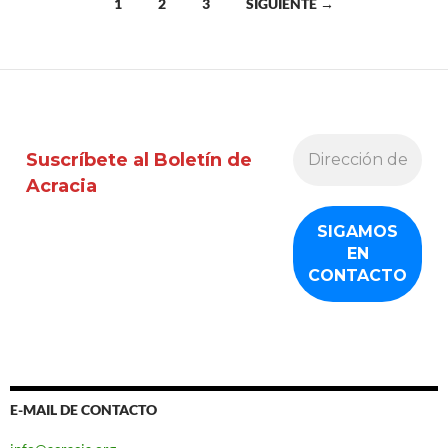
Ir
1
2
3
SIGUIENTE →
a
las
entradas
Suscríbete al Boletín de
Acracia
E-MAIL DE CONTACTO