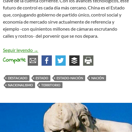
clave de la cuenta corriente. Con los avances tecnológicos, este
futuro de control es cada día más cercano. China es el Estado
que, conjugando gobierno de partido único, control social y
economía de mercado sirve actualmente de referencia y
ejemplo -con quinientos millones de cámaras escrutando
calles y rostros- del porvenir que se nos depara.
Nazionanismo
Seguir leyendo
→
Comparte
DESTACADO
ESTADO
ESTADO-NACIÓN
NACIÓN
NACIONALISMO
TERRITORIO