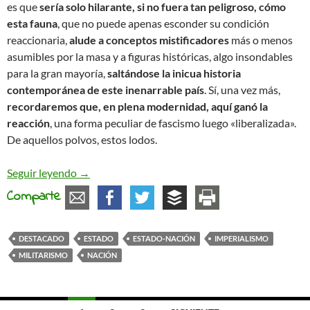
es que
sería solo hilarante, si no fuera tan peligroso, cómo
esta fauna
, que no puede apenas esconder su condición
reaccionaria,
alude a conceptos mistificadores
más o menos
asumibles por la masa y a figuras históricas, algo insondables
para la gran mayoría,
saltándose la inicua historia
contemporánea de este inenarrable país
. Sí, una vez más,
recordaremos que, en plena modernidad, aquí ganó la
reacción
, una forma peculiar de fascismo luego «liberalizada».
De aquellos polvos, estos lodos.
Alteraciones ideológicas (y morales)
Seguir leyendo
→
Comparte
DESTACADO
ESTADO
ESTADO-NACIÓN
IMPERIALISMO
MILITARISMO
NACIÓN