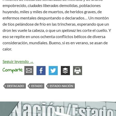
empobrecido,
ciudades liberada
s demolidas, poblaciones
huyendo, miles y miles de muertos, de heridos graves, de
enfermos mentales despuntando o declarados… Un montón
de tíos pelándose de frío en las trincheras, esperando que un
dron les vuele la cabeza, o que un
spetsnaz
les corte el cuello. Y
eso se repite en unos ochenta conflictos bélicos de diversa
consideración, mundiales. Bueno, si es en verano, se asan de
calor.
¿Y qué nos espera en el feliz año nuevo?
Seguir leyendo
→
Comparte
DESTACADO
ESTADO
ESTADO-NACIÓN