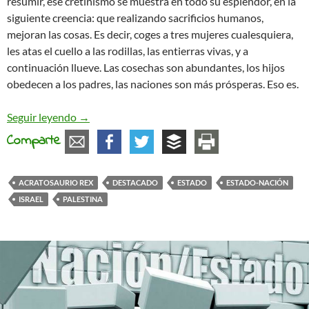
resumir, ese cretinismo se muestra en todo su esplendor, en la
siguiente creencia: que realizando sacrificios humanos,
mejoran las cosas. Es decir, coges a tres mujeres cualesquiera,
les atas el cuello a las rodillas, las entierras vivas, y a
continuación llueve. Las cosechas son abundantes, los hijos
obedecen a los padres, las naciones son más prósperas. Eso es.
La historia de la Humanidad se resume en la Histo
Seguir leyendo
→
Comparte
ACRATOSAURIO REX
DESTACADO
ESTADO
ESTADO-NACIÓN
ISRAEL
PALESTINA