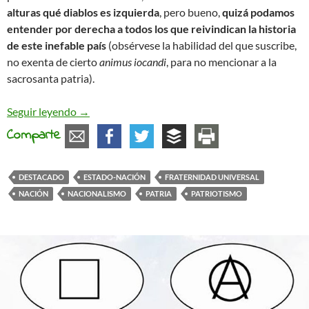
alturas qué diablos es izquierda
, pero bueno,
quizá podamos
entender por derecha a todos los que reivindican la historia
de este inefable país
(obsérvese la habilidad del que suscribe,
no exenta de cierto
animus iocandi
, para no mencionar a la
sacrosanta patria).
Este inefable país
Seguir leyendo
→
Comparte
DESTACADO
ESTADO-NACIÓN
FRATERNIDAD UNIVERSAL
NACIÓN
NACIONALISMO
PATRIA
PATRIOTISMO