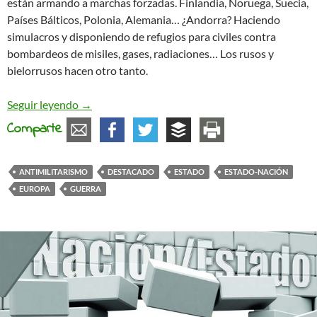
están armando a marchas forzadas. Finlandia, Noruega, Suecia,
Países Bálticos, Polonia, Alemania… ¿Andorra? Haciendo
simulacros y disponiendo de refugios para civiles contra
bombardeos de misiles, gases, radiaciones… Los rusos y
bielorrusos hacen otro tanto.
Si quieres la Guerra, prepara la Guerra
Seguir leyendo
→
Comparte
ANTIMILITARISMO
DESTACADO
ESTADO
ESTADO-NACIÓN
EUROPA
GUERRA