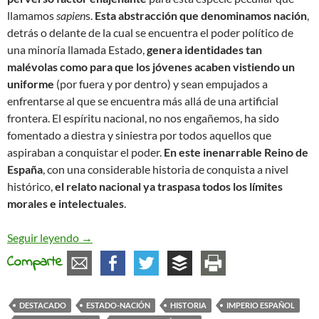
llamamos
sapien
s.
Esta abstracción que denominamos nación
,
detrás o delante de la cual se encuentra el poder político de
una minoría llamada Estado,
genera identidades tan
malévolas como para que los jóvenes acaben vistiendo un
uniforme
(por fuera y por dentro) y sean empujados a
enfrentarse al que se encuentra más allá de una artificial
frontera. El espíritu nacional, no nos engañemos, ha sido
fomentado a diestra y siniestra por todos aquellos que
aspiraban a conquistar el poder.
En este inenarrable Reino de
España
, con una considerable historia de conquista a nivel
histórico,
el relato nacional ya traspasa todos los límites
morales e intelectuales
.
Inicuos relatos históricos
Seguir leyendo
→
Comparte
DESTACADO
ESTADO-NACIÓN
HISTORIA
IMPERIO ESPAÑOL