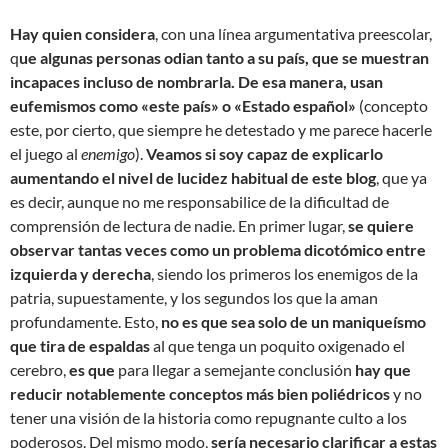
Hay quien considera
, con una línea argumentativa preescolar,
q
ue algunas personas odian tanto a su país, que se muestran
incapaces incluso de nombrarla. De esa manera, usan
eufemismos como «este país» o «Estado español»
(concepto
este, por cierto, que siempre he detestado y me parece hacerle
el juego al
enemigo
).
Veamos si soy capaz de explicarlo
aumentando el nivel de lucidez habitual de este blog
, que ya
es decir, aunque no me responsabilice de la dificultad de
comprensión de lectura de nadie. En primer lugar,
se quiere
observar tantas veces como un problema dicotómico entre
izquierda y derecha
, siendo los primeros los enemigos de la
patria, supuestamente, y los segundos los que la aman
profundamente. Esto,
no es que sea solo de un maniqueísmo
que tira de espaldas
al que tenga un poquito oxigenado el
cerebro,
es que
para llegar a semejante conclusión
hay que
reducir notablemente conceptos más bien poliédricos
y no
tener una visión de la historia como repugnante culto a los
poderosos. Del mismo modo,
sería necesario clarificar a estas