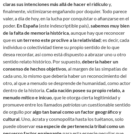
claras sus intenciones más allá de hacer el ridículo
y,
finalmente, victimizarse engañando por doquier. Todo parece
valer, a día de hoy, en la lucha por conquistar o afianzarse en el
poder.
En España
(este indescriptible país),
sabemos muy bien
de la falta de memoria histórica
, aunque hay que reconocer
que es
un terreno este proclive a la relatividad
; es decir, cada
individuo o colectividad tiene su propio sentido de lo que
desea recordar, así como está dispuesto a abrazar uno u otro
sentido relato histórico. Por supuesto,
debería haber un
consenso de hechos objetivos
, al margen de las simpatías de
cada uno, lo mismo que debería haber un reconocimiento del
otro, al que a menudo se desprende de humanidad, como actor
dentro de la historia.
Cada nación posee su propio relato, a
menudo mítico e inicuo
, que le otorga cierta legitimidad y
promueve entre los llamados
patriotas
un cuestionable sentido
de orgullo por
algo tan banal como un factor geográfico y
cultural
. Uno, ácrata y cosmopolita hasta los tuétanos, solo
puede observar e
sa especie de pertenencia tribal como un
perverso factor enajenante
para esta especie peculiar que