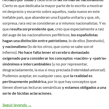
Cierto es que dedicaba la mayor parte de lo escrito a mostrar
mi desprecio y escarnio sobre aquellos, nada nuevo en este
inefable país, que abanderan una España unitaria y que, oh,
sorpresa, rara vez se consideran a sí mismos nacionalistas. Y es
que
resulta sorprendente que
, creo que especialmente a raíz
del auge de las nacionalismos periféricos,
los españolistas
hagan una distinción entre
patriotismo
, lo de ellos (benévolo),
y
nacionalismo
(lo de los otros, que como se sabe son el
infierno).
No hace falta tener el cerebro demasiado
oxigenado para considerar los conceptos «nación» y «patria»
sinónimos e intercambiables
(y no por representar,
desgraciadamente, la esa sí muy preciada
fraternidad universal
).
Podemos aceptar, en cualquier caso, que
la realidad es
pertinazmente poliédrica
, por lo que hay conceptos que
tienen diversas lecturas semánticas
y estamos obligados a una
serie de lúcidas aclaraciones
.
Nacionalismos (de nuevo)
Seguir leyendo
→