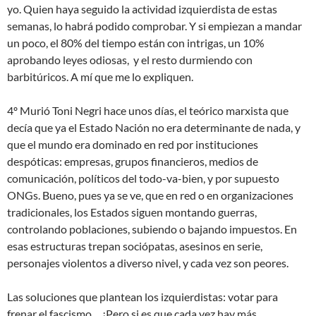
yo. Quien haya seguido la actividad izquierdista de estas
semanas, lo habrá podido comprobar. Y si empiezan a mandar
un poco, el 80% del tiempo están con intrigas, un 10%
aprobando leyes odiosas, y el resto durmiendo con
barbitúricos. A mí que me lo expliquen.
4º Murió Toni Negri hace unos días, el teórico marxista que
decía que ya el Estado Nación no era determinante de nada, y
que el mundo era dominado en red por instituciones
despóticas: empresas, grupos financieros, medios de
comunicación, políticos del todo-va-bien, y por supuesto
ONGs. Bueno, pues ya se ve, que en red o en organizaciones
tradicionales, los Estados siguen montando guerras,
controlando poblaciones, subiendo o bajando impuestos. En
esas estructuras trepan sociópatas, asesinos en serie,
personajes violentos a diverso nivel, y cada vez son peores.
Las soluciones que plantean los izquierdistas: votar para
frenar el fascismo… ¡Pero si es que cada vez hay más