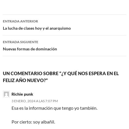
Navegación
ENTRADA ANTERIOR
de
La lucha de clases hoy y el anarquismo
entradas
ENTRADA SIGUIENTE
Nuevas formas de dominación
UN COMENTARIO SOBRE “¿Y QUÉ NOS ESPERA EN EL
FELIZ AÑO NUEVO?”
Richie punk
3 ENERO, 2024 A LAS 7:07 PM
Esa es la información que tengo yo también.
Por cierto: soy albañil.