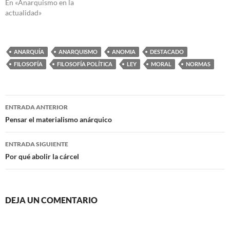
En «Anarquismo en la
actualidad»
ANARQUÍA
ANARQUISMO
ANOMIA
DESTACADO
FILOSOFÍA
FILOSOFÍA POLÍTICA
LEY
MORAL
NORMAS
Navegación
ENTRADA ANTERIOR
de
Pensar el materialismo anárquico
entradas
ENTRADA SIGUIENTE
Por qué abolir la cárcel
DEJA UN COMENTARIO