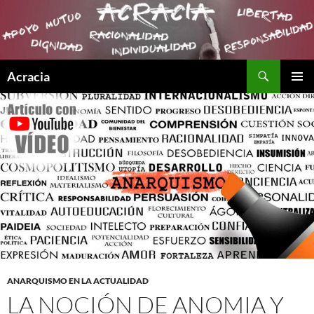
Buscar
Acracia
SALTAR
MENÚ
AL
PRINCI
CONTENIDO
ANARQUISMO EN LA ACTUALIDAD
LA NOCIÓN DE ANOMIA Y