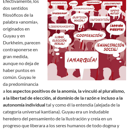
Efectivamente, los
dos sentidos
filosóficos de la
palabra «anomia»,
originados en
Guyau y en
Durkheim, parecen
contraponerse en
gran medida,
aunque no deja de
haber puntos en
común. Guyau le
da predominancia
a
los aspectos positivos de la anomia, la vinculó al pluralismo,
a la libertad de elección, al dominio de la razón e incluso a la
autonomía individual
tal y como él la entendía (alejada de la
categoría universal kantiana). Guyau era un indudable
heredero del pensamiento de la llustración y creía en un
progreso que liberara a los seres humanos de todo dogma y