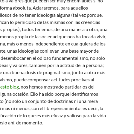
nto a valores que pueden ser muy encomiables si no
forma absoluta. Aclararemos, para aquellos
losos de no tener ideología alguna (tal vez porque,
fican lo pernicioso de las mismas con las creencias
as propias); todos tenemos, de una manera u otra, una
 menos propia de la sociedad que nos ha tocada vivir,
na, más o menos independiente en cualquiera de los
te, unas ideologías conllevan una base mayor de
e desembocar en el odioso fundamentalismo, no solo
deas y valores, también por la actitud de la persona;
ue una buena dosis de pragmatismo, junto a otra más
tivismo, puede compensar actitudes proclives al
n
este blog
, nos hemos mostrado partidarios del
guna ocasión. Ello ha sido porque identificamos
o (no solo un conjunto de doctrinas ni una mera
i más ni menos, con el librepensamiento; es decir, la
icación de lo que es más eficaz y valioso para la vida
slo ahí, de momento.