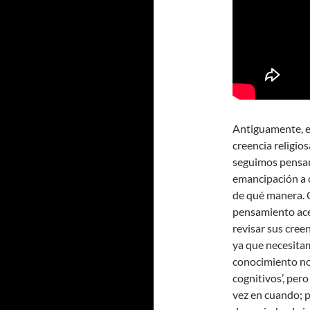
Antiguamente, e
creencia religio
seguimos pensan
emancipación a o
de qué manera.
pensamiento ace
revisar sus cree
ya que necesitam
conocimiento no 
cognitivos’, per
vez en cuando; 