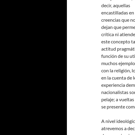
decir, aquellas
encastilladas en
creencias que n
dejan que perme
crítica ni atien
este concepto ta
actitud pragmáti
función de su ut
muchos ejemplos.
con la religión, l
en la cuenta de l
experiencia demu
nacionalistas so
pelaje; a vuelta
se presente como
A nivel ideológi
atrevemos a deci