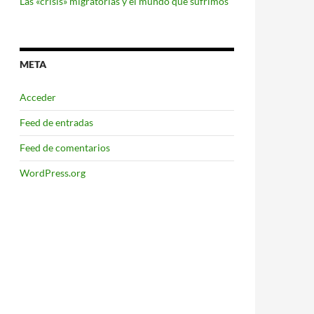
Las «crisis» migratorias y el mundo que sufrimos
META
Acceder
Feed de entradas
Feed de comentarios
WordPress.org