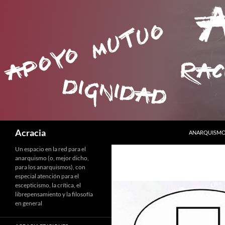
SALTAR AL C
Buscar
Acracia
ANARQUISMO 
Un espacio en la red para el
anarquismo (o, mejor dicho,
para los anarquismos), con
especial atención para el
escepticismo, la crítica, el
librepensamiento y la filosofía
en general