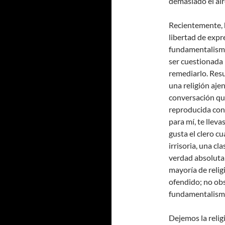
demasiado el air
Recientemente, h
libertad de expre
fundamentalismo
ser cuestionada 
remediarlo. Resu
una religión aje
conversación qu
reproducida con 
para mí, te llev
gusta el clero c
irrisoria, una c
verdad absoluta
mayoría de relig
ofendido; no obs
fundamentalismo 
Dejemos la relig