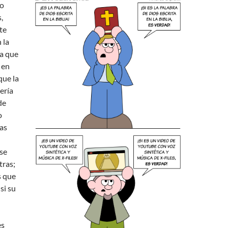
ro
,
te
 la
la que
 en
que la
ería
de
o
as
rse
tras;
s que
si su
es