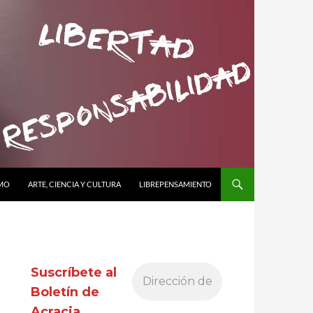
SMO
ARTE, CIENCIA Y CULTURA
LIBREPENSAMIENTO
Suscríbete al
Boletín de
Acracia