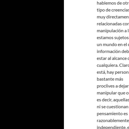
hablemos de ot
tipo de creencias
muy directamen
relacionadas con
manipulación a 
estamos sujetos
un mundo en el 
información deb
estar al alcance 
cualquiera. Clar
está, hay person
bastante más
proclives a deja
manipular que o
es decir, aquella
ni se cuestionan 
pensamiento es
razonablemente
independiente, 