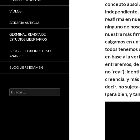
concepto absolu
independiente, r
VÍDEOS
reafirma en nue
ACRACIA ANTIGUA
ninguno de nosot
nuestra más fir
GERMINAL. REVISTA DE
ESTUDIOS LIBERTARIOS
caigamos en un 
todos tenemos c
BLOG REFLEXIONES DESDE
en base a la ver
ANARRES
entraremos, de 
BLOG LIBRE EXAMEN
no ‘real’); iden
creencia, y más
decir, no sujeta
Buscar:
(para bien, y ta