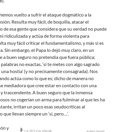
e).
emos vuelto a sufrir el ataque dogmático a la
sión. Resulta muy fácil, de boquilla, atacar el
 de esa gente que considera que su verdad no puede
ni ridiculizada y actúa de forma violenta para
lta muy fácil criticar el fundamentalismo, y más si es
na. Sin embargo, el Papa lo dejó muy claro, en un
e a buen seguro no pretendía que fuera pública;
palabras no exactas, ‘si te metes con algo sagrado
as una hostia’ (y no precisamente consagrada). Nos
uando actúa como lo que es; dicho de manera no
lase mediadora que cree estar en contacto con una
 y trascendente. A buen seguro que la inmensa
iosos no cogerían un arma para fulminar al que les ha
tante, irritan un poco esas seudocríticas al
que llevan siempre un ‘sí, pero…’.
ión y