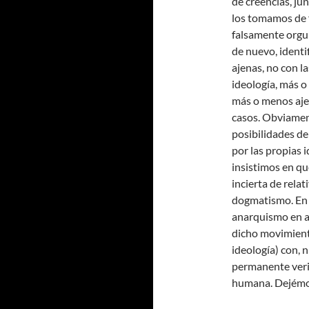
de creencias, ju
los tomamos de 
falsamente orgul
de nuevo, identi
ajenas, no con l
ideología, más o
más o menos aje
casos. Obviamen
posibilidades d
por las propias i
insistimos en q
incierta de rela
dogmatismo. E
anarquismo en al
dicho movimient
ideología) con, n
permanente verif
humana. Dejémo