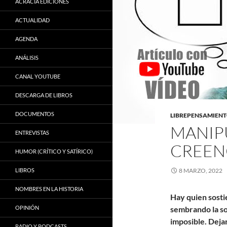
ACRACIA EDICIONES
ACTUALIDAD
AGENDA
ANÁLISIS
CANAL YOUTUBE
DESCARGA DE LIBROS
DOCUMENTOS
LIBREPENSAMIEN
MANIP
ENTREVISTAS
CREEN
HUMOR (CRÍTICO Y SATÍRICO)
LIBROS
8 MARZO, 2022
NOMBRES EN LA HISTORIA
Hay quien sosti
OPINIÓN
sembrando la so
imposible. Dej
RADIO Y PODCASTS