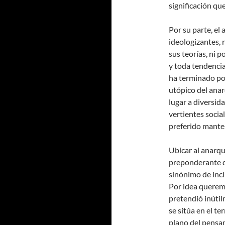
significación q
Por su parte, e
ideologizantes,
sus teorías, ni 
y toda tendencia
ha terminado por
utópico del anar
lugar a diversid
vertientes socia
preferido mante
Ubicar al anarqu
preponderante d
sinónimo de incl
Por idea querem
pretendió inútil
se sitúa en el t
plano del pensam