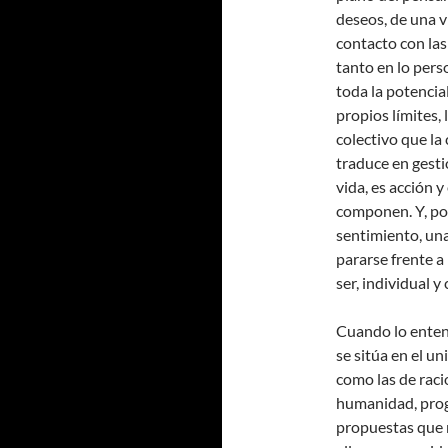
deseos, de una v
contacto con las
tanto en lo pers
toda la potencia
propios límites,
colectivo que la
traduce en gesti
vida, es acción 
componen. Y, po
sentimiento, una
pararse frente 
ser, individual y
Cuando lo enten
se sitúa en el un
como las de raci
humanidad, progr
propuestas que 