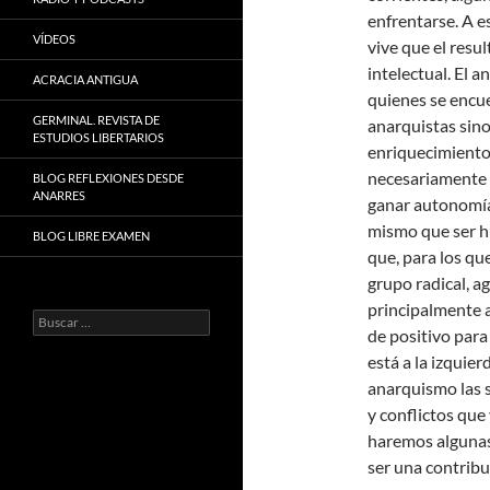
enfrentarse. A e
VÍDEOS
vive que el resu
intelectual. El 
ACRACIA ANTIGUA
quienes se encu
GERMINAL. REVISTA DE
anarquistas sino
ESTUDIOS LIBERTARIOS
enriquecimiento
necesariamente h
BLOG REFLEXIONES DESDE
ANARRES
ganar autonomía,
mismo que ser hu
BLOG LIBRE EXAMEN
que, para los qu
grupo radical, a
principalmente a
Buscar:
de positivo para
está a la izquie
anarquismo las 
y conflictos que
haremos algunas
ser una contribu