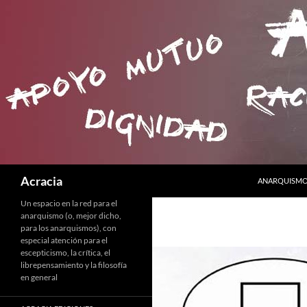
SALTAR AL C
Buscar
Acracia
ANARQUISMO 
Un espacio en la red para el
anarquismo (o, mejor dicho,
para los anarquismos), con
especial atención para el
escepticismo, la crítica, el
librepensamiento y la filosofía
en general