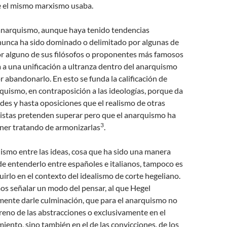
ue el mismo marxismo usaba.
l anarquismo, aunque haya tenido tendencias
 nunca ha sido dominado o delimitado por algunas de
por alguno de sus filósofos o proponentes más famosos
 a una unificación a ultranza dentro del anarquismo
 abandonarlo. En esto se funda la calificación de
quismo, en contraposición a las ideologías, porque da
ades y hasta oposiciones que el realismo de otras
listas pretenden superar pero que el anarquismo ha
3
ner tratando de armonizarlas
.
ismo entre las ideas, cosa que ha sido una manera
e entenderlo entre españoles e italianos, tampoco es
uirlo en el contexto del idealismo de corte hegeliano.
os señalar un modo del pensar, al que Hegel
mente darle culminación, que para el anarquismo no
erreno de las abstracciones o exclusivamente en el
iento, sino también en el de las convicciones, de los