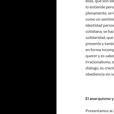
ellas, que son id
lo entiende pero 
plenamente, se 
como un sentimie
identidad person
cotidiana, se h
solidaridad, que
presente y tambi
en forma incompa
querer y es sabe
irracionalismo, e
diálogo, es crec
obediencia sin s
El anarquismo y 
Presentamos al 