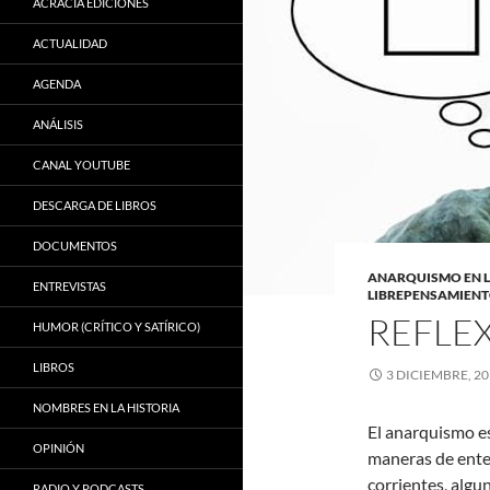
ACRACIA EDICIONES
ACTUALIDAD
AGENDA
ANÁLISIS
CANAL YOUTUBE
DESCARGA DE LIBROS
DOCUMENTOS
ANARQUISMO EN 
ENTREVISTAS
LIBREPENSAMIEN
REFLE
HUMOR (CRÍTICO Y SATÍRICO)
LIBROS
3 DICIEMBRE, 2
NOMBRES EN LA HISTORIA
El anarquismo es
OPINIÓN
maneras de enten
corrientes, algu
RADIO Y PODCASTS