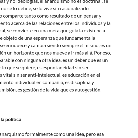
eas y no ideologías, el anarquismo no es doctrinal, se
no se lo define, se lo vive sin racionalizarlo
lo comparte tanto como resultado de un pensar y
nto acerca de las relaciones entre los individuos y la
al, se convierte en una meta que guía la existencia
ace objeto de una esperanza que fundamenta la
 se enriquece y cambia siendo siempre el mismo, es un
én un horizonte que nos mueve a ir más allá. Por eso,
rable con ninguna otra idea, es un deber que es un
r lo que se quiere, es espontaneidad sin ser
s vital sin ser anti-intelectual, es educación en el
imiento individual en compañía, es disciplina y
umisión, es gestión de la vida que es autogestión.
la política
anarquismo formalmente como una idea, pero esa