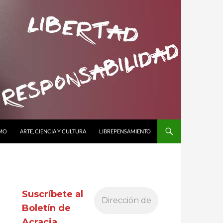
SMO
ARTE, CIENCIA Y CULTURA
LIBREPENSAMIENTO
Suscríbete al
Boletín de
Acracia