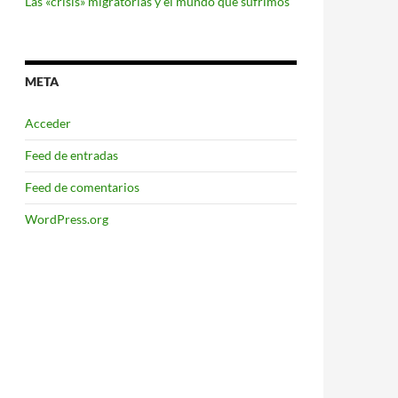
Las «crisis» migratorias y el mundo que sufrimos
META
Acceder
Feed de entradas
Feed de comentarios
WordPress.org