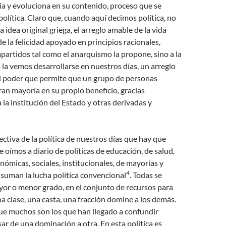
ria y evoluciona en su contenido, proceso que se
política. Claro que, cuando aquí decimos política, no
a idea original griega, el arreglo amable de la vida
 la felicidad apoyado en principios racionales,
partidos tal como el anarquismo la propone, sino a la
o la vemos desarrollarse en nuestros días, un arreglo
l poder que permite que un grupo de personas
ran mayoría en su propio beneficio, gracias
 la institución del Estado y otras derivadas y
ectiva de la política de nuestros días que hay que
 oímos a diario de políticas de educación, de salud,
nómicas, sociales, institucionales, de mayorías y
4
 suman la lucha política convencional
. Todas se
yor o menor grado, en el conjunto de recursos para
a clase, una casta, una fracción domine a los demás.
que muchos son los que han llegado a confundir
sar de una dominación a otra. En esta política es