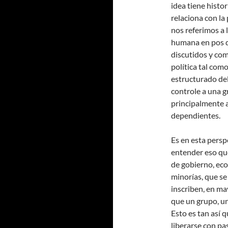
idea tiene histo
relaciona con la 
nos referimos a l
humana en pos de
discutidos y com
política tal com
estructurado de
controle a una g
principalmente a
dependientes.
Es en esta persp
entender eso que
de gobierno, eco
minorías, que se
inscriben, en ma
que un grupo, un
Esto es tan así 
liberarse con pa