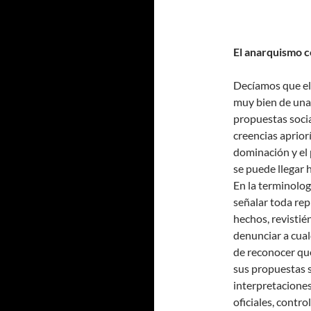
El anarquismo 
Decíamos que el 
muy bien de una
propuestas socia
creencias apriorí
dominación y el 
se puede llegar 
En la terminolog
señalar toda rep
hechos, revistién
denunciar a cual
de reconocer qu
sus propuestas 
interpretaciones
oficiales, contr