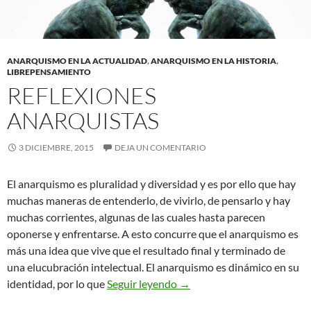
ANARQUISMO EN LA ACTUALIDAD
,
ANARQUISMO EN LA HISTORIA
,
LIBREPENSAMIENTO
REFLEXIONES
ANARQUISTAS
3 DICIEMBRE, 2015
DEJA UN COMENTARIO
El anarquismo es pluralidad y diversidad y es por ello que hay
muchas maneras de entenderlo, de vivirlo, de pensarlo y hay
muchas corrientes, algunas de las cuales hasta parecen
oponerse y enfrentarse. A esto concurre que el anarquismo es
más una idea que vive que el resultado final y terminado de
una elucubración intelectual. El anarquismo es dinámico en su
Reflexiones anarquistas
identidad, por lo que
Seguir leyendo
→