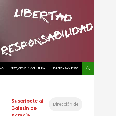
SMO
ARTE, CIENCIA Y CULTURA
LIBREPENSAMIENTO
Suscríbete al
Boletín de
Acracia