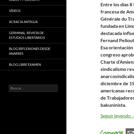
Entre los días 8
VÍDEOS
francesa de Ami
Générale du Tra
ACRACIA ANTIGUA
fundada en Limo
destacada influ
GERMINAL. REVISTA DE
ESTUDIOS LIBERTARIOS
Fernand Pellouti
Esa orientación
BLOG REFLEXIONES DESDE
ANARRES
congreso aprob
Charte d’Amiens
BLOG LIBRE EXAMEN
sindicalismo rev
anarcosindicali
diciembre de 19
Buscar:
americanas reco
de Trabajadores
bakuninista.
C
Seguir leyendo
Comparte