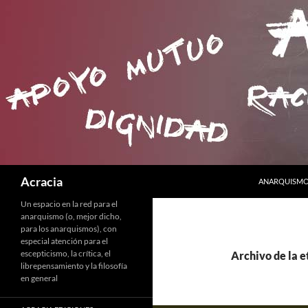
SALTAR AL C
Buscar
Acracia
ANARQUISMO 
Un espacio en la red para el
anarquismo (o, mejor dicho,
para los anarquismos), con
especial atención para el
escepticismo, la crítica, el
Archivo de la e
librepensamiento y la filosofía
en general