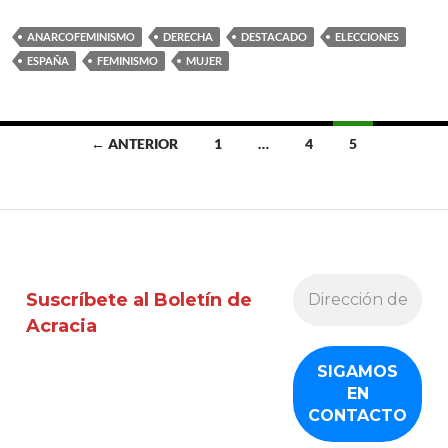
ANARCOFEMINISMO
DERECHA
DESTACADO
ELECCIONES
ESPAÑA
FEMINISMO
MUJER
Ir
← ANTERIOR
1
…
4
5
a
las
entradas
Suscríbete al Boletín de
Acracia