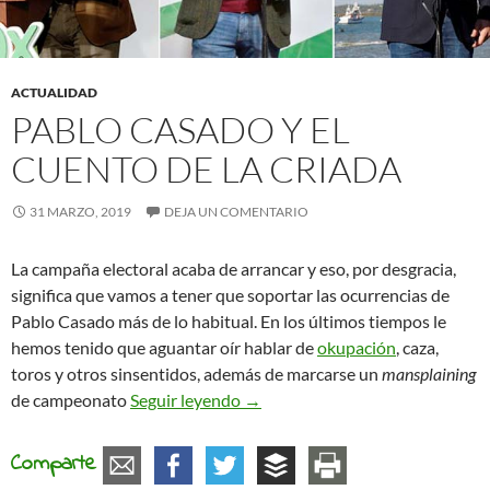
ACTUALIDAD
PABLO CASADO Y EL
CUENTO DE LA CRIADA
31 MARZO, 2019
DEJA UN COMENTARIO
La campaña electoral acaba de arrancar y eso, por desgracia,
significa que vamos a tener que soportar las ocurrencias de
Pablo Casado más de lo habitual. En los últimos tiempos le
hemos tenido que aguantar oír hablar de
okupación
, caza,
toros y otros sinsentidos, además de marcarse un
mansplaining
Pablo Casado y El Cuento de la C
de campeonato
Seguir leyendo
→
Comparte