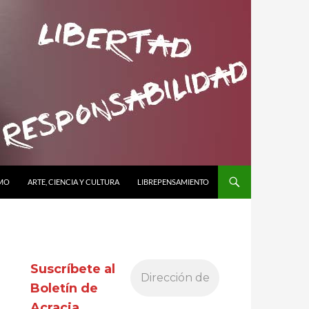
SMO
ARTE, CIENCIA Y CULTURA
LIBREPENSAMIENTO
Suscríbete al
Boletín de
Acracia