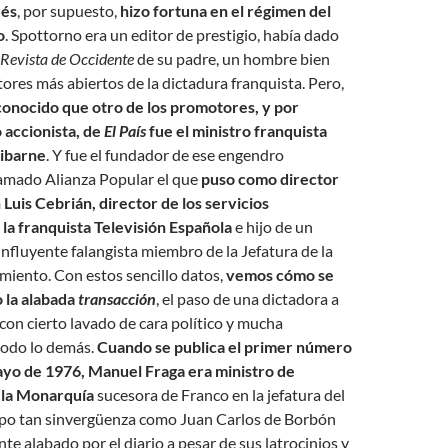
ués
, por supuesto,
hizo fortuna en el régimen del
o
. Spottorno era un editor de prestigio, había dado
Revista de Occidente
de su padre, un hombre bien
ctores más abiertos de la dictadura franquista. Pero,
conocido que otro de los promotores, y por
 accionista, de
El País
fue el ministro franquista
ribarne
. Y fue el fundador de ese engendro
lamado Alianza Popular el que
puso como director
n Luis Cebrián, director de los servicios
 la franquista Televisión Española
e hijo de un
nfluyente falangista miembro de la Jefatura de la
miento. Con estos sencillo datos,
vemos cómo se
 la alabada
transacción
, el paso de una dictadora a
on cierto lavado de cara político y mucha
todo lo demás.
Cuando se publica el primer número
mayo de 1976, Manuel Fraga era ministro de
 la Monarquía
sucesora de Franco en la jefatura del
ipo tan sinvergüenza como Juan Carlos de Borbón
 alabado por el diario a pesar de sus latrocinios y