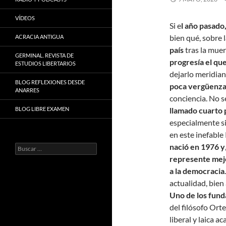
VÍDEOS
Si e
l año pasado
bien qué, sobre l
ACRACIA ANTIGUA
país
tras la muer
GERMINAL. REVISTA DE
progresía el qu
ESTUDIOS LIBERTARIOS
dejarlo meridian
BLOG REFLEXIONES DESDE
poca vergüenza
ANARRES
conciencia. No 
BLOG LIBRE EXAMEN
llamado cuarto
especialmente si
en este inefable
nació en 1976 y
Buscar:
represente mejo
a la democracia
actualidad, bien
Uno de los fund
del filósofo Ort
liberal y laica a