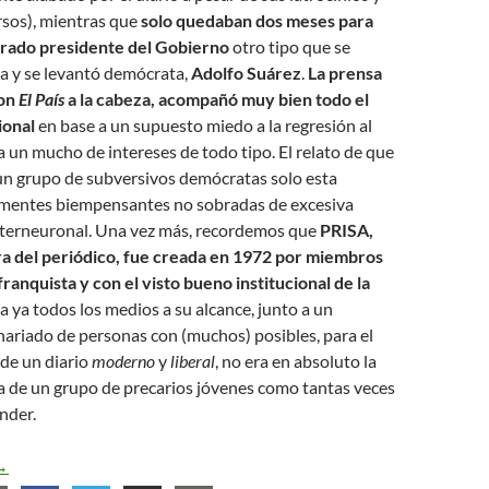
rsos), mientras que
solo quedaban dos meses para
rado presidente del Gobierno
otro tipo que se
a y se levantó demócrata,
Adolfo Suárez
.
La prensa
con
El País
a la cabeza, acompañó muy bien todo el
ional
en base a un supuesto miedo a la regresión al
a un mucho de intereses de todo tipo. El relato de que
un grupo de subversivos demócratas solo esta
 mentes biempensantes no sobradas de excesiva
terneuronal. Una vez más, recordemos que
PRISA,
a del periódico, fue creada en 1972 por miembros
franquista y con el visto bueno institucional de la
ía ya todos los medios a su alcance, junto a un
ariado de personas con (muchos) posibles, para el
de un diario
moderno
y
liberal
, no era en absoluto la
a de un grupo de precarios jóvenes como tantas veces
nder.
l País, medio siglo (de ignominia)
→