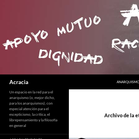
SALTAR AL C
Buscar
Acracia
ANARQUISMO 
Un espacio en la red para el
anarquismo (o, mejor dicho,
para los anarquismos), con
especial atención para el
escepticismo, la crítica, el
Archivo de la et
librepensamiento y la filosofía
en general