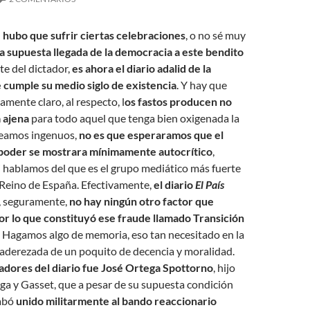
, hubo que sufrir ciertas celebraciones
, o no sé muy
a supuesta llegada de la democracia a este bendito
te del dictador,
es ahora el diario adalid de la
e cumple su medio siglo de existencia
. Y hay que
amente claro, al respecto, l
os fastos producen no
 ajena
para todo aquel que tenga bien oxigenada la
seamos ingenuos,
no es que esperaramos que el
 poder se mostrara mínimamente autocrítico
,
 hablamos del que es el grupo mediático más fuerte
 Reino de España. Efectivamente,
el diario
El País
, seguramente,
no hay ningún otro factor que
r lo que constituyó ese fraude llamado Transición
. Hagamos algo de memoria, eso tan necesitado en la
 aderezada de un poquito de decencia y moralidad.
adores del diario fue José Ortega Spottorno
, hijo
ega y Gasset, que a pesar de su supuesta condición
cabó
unido militarmente al bando reaccionario