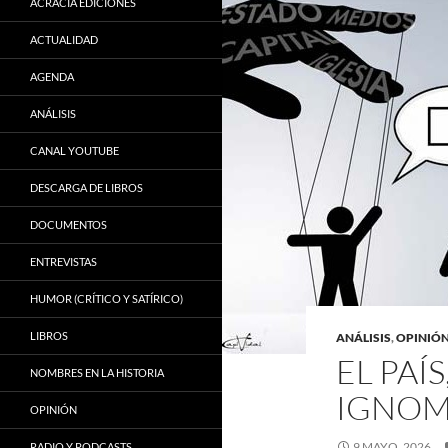
ACRACIA EDICIONES
ACTUALIDAD
AGENDA
ANÁLISIS
CANAL YOUTUBE
DESCARGA DE LIBROS
DOCUMENTOS
ENTREVISTAS
HUMOR (CRÍTICO Y SATÍRICO)
LIBROS
ANÁLISIS
,
OPINIÓ
EL PAÍ
NOMBRES EN LA HISTORIA
IGNOM
OPINIÓN
9 MAYO, 2026
RADIO Y PODCASTS