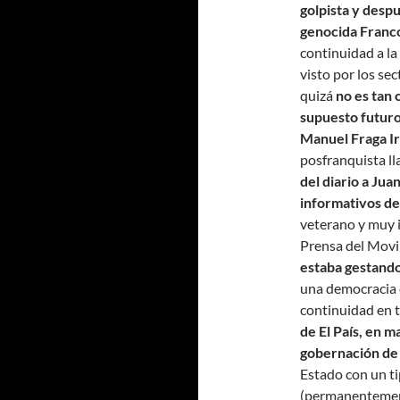
golpista y desp
genocida Franc
continuidad a la
visto por los se
quizá
no es tan 
supuesto futuro
Manuel Fraga I
posfranquista l
del diario a Jua
informativos de
veterano y muy i
Prensa del Movi
estaba gestando
una democracia c
continuidad en 
de El País, en 
gobernación de
Estado con un t
(permanentemente