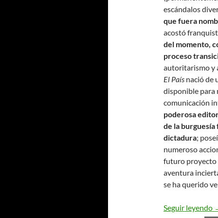
escándalos dive
que fuera nomb
acostó franquist
del momento, 
proceso transic
autoritarismo y 
El País
nació de 
disponible para
comunicación in
poderosa editor
de la burguesía 
dictadura
; pose
numeroso accion
futuro proyecto 
aventura inciert
se ha querido ve
E
Seguir leyendo