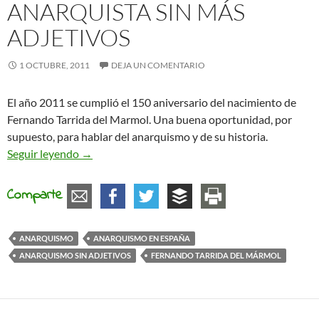
ANARQUISTA SIN MÁS
ADJETIVOS
1 OCTUBRE, 2011
DEJA UN COMENTARIO
El año 2011 se cumplió el 150 aniversario del nacimiento de
Fernando Tarrida del Marmol. Una buena oportunidad, por
supuesto, para hablar del anarquismo y de su historia.
Fernando Tarrida, anarquista sin más adjetivos
Seguir leyendo
→
Comparte
ANARQUISMO
ANARQUISMO EN ESPAÑA
ANARQUISMO SIN ADJETIVOS
FERNANDO TARRIDA DEL MÁRMOL