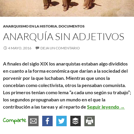
ANARQUISMO EN LA HISTORIA
,
DOCUMENTOS
ANARQUÍA SIN ADJETIVOS
4 MAYO, 2016
DEJA UN COMENTARIO
A finales del siglo XIX los anarquistas estaban algo divididos
en cuanto a la forma económica que darían a la sociedad del
porvenir por la que luchaban. Mientras que unos la
concebían como colectivista, otros la pensaban comunista.
Los primeros tenían como lema “a cada uno según su trabajo”;
los segundos propugnaban un mundo en el que la
Anarqu
contribución a las tareas y al reparto de
Seguir leyendo
→
Comparte