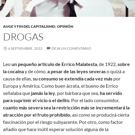
AUGE Y FIN DEL CAPITALISMO
,
OPINIÓN
DROGAS
6 SEPTIEMBRE, 2022
DEJA UN COMENTARIO
Leo
un pequeño artículo de Errico Malatesta
, de 1922,
sobre
la cocaína
y de cómo,
a pesar de las leyes severas
o quizá a
causa de ellas,
su consumo se extendía cada vez más
por
Europa y América. Como buen ácrata, el bueno de Errico
señalaba que
jamás la ley
, por bárbara que sea,
ha servido
para suprimir el vicio o el delito
. Por el lado consumidor,
cuanto más severa sea la restricción más se incrementará la
atracción por el fruto prohibido
, así como se producirá cierta
fascinación por el riesgo subyacente. Por otro, como factor
añadio que hace inútil esperar solución alguna de la