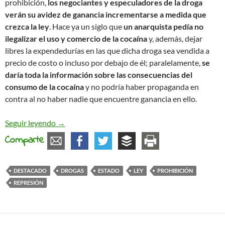
prohibición,
los negociantes y especuladores de la droga
verán su avidez de ganancia incrementarse a medida que
crezca la ley
. Hace ya un siglo que
un anarquista pedía no
ilegalizar el uso y comercio de la cocaína
y, además, dejar
libres la expendedurías en las que dicha droga sea vendida a
precio de costo o incluso por debajo de él; paralelamente,
se
daría toda la información sobre las consecuencias del
consumo de la cocaína
y no podría haber propaganda en
contra al no haber nadie que encuentre ganancia en ello.
Drogas
Seguir leyendo
→
Comparte
DESTACADO
DROGAS
ESTADO
LEY
PROHIBICIÓN
REPRESIÓN