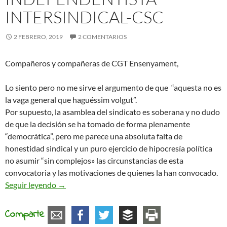
INTERSINDICAL-CSC
2 FEBRERO, 2019
2 COMENTARIOS
Compañeros y compañeras de CGT Ensenyament,
Lo siento pero no me sirve el argumento de que “aquesta no es
la vaga general que haguéssim volgut”.
Por supuesto, la asamblea del sindicato es soberana y no dudo
de que la decisión se ha tomado de forma plenamente
“democrática”, pero me parece una absoluta falta de
honestidad sindical y un puro ejercicio de hipocresía política
no asumir “sin complejos» las circunstancias de esta
convocatoria y las motivaciones de quienes la han convocado.
Carta enviada a CGT Ensenyament después de recib
Seguir leyendo
→
Comparte