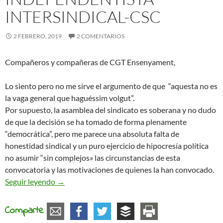
INTERSINDICAL-CSC
2 FEBRERO, 2019
2 COMENTARIOS
Compañeros y compañeras de CGT Ensenyament,
Lo siento pero no me sirve el argumento de que “aquesta no es
la vaga general que haguéssim volgut”.
Por supuesto, la asamblea del sindicato es soberana y no dudo
de que la decisión se ha tomado de forma plenamente
“democrática”, pero me parece una absoluta falta de
honestidad sindical y un puro ejercicio de hipocresía política
no asumir “sin complejos» las circunstancias de esta
convocatoria y las motivaciones de quienes la han convocado.
Carta enviada a CGT Ensenyament después de recib
Seguir leyendo
→
Comparte