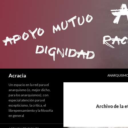
SALTAR AL C
Buscar
Acracia
ANARQUISMO 
Un espacio en la red para el
anarquismo (o, mejor dicho,
para los anarquismos), con
especial atención para el
escepticismo, la crítica, el
Archivo de la e
librepensamiento y la filosofía
en general