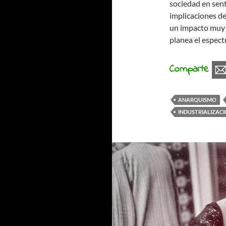
sociedad en sent
implicaciones de
un impacto muy d
planea el espect
Comparte
ANARQUISMO
INDUSTRIALIZAC