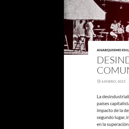
ANARQUISMO EN 
DESIN
COMUN
6 ENERO, 2015
La desindustrial
países capitalis
impacto de la de
segundo lugar, i
en la superación