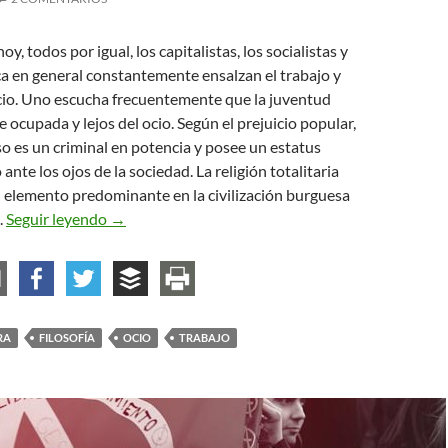
y, todos por igual, los capitalistas, los socialistas y
ca en general constantemente ensalzan el trabajo y
ocio. Uno escucha frecuentemente que la juventud
ocupada y lejos del ocio. Según el prejuicio popular,
 es un criminal en potencia y posee un estatus
nte los ojos de la sociedad. La religión totalitaria
n elemento predominante en la civilización burguesa
La relación entre el ocio y la cultura
.
Seguir leyendo
→
RA
FILOSOFÍA
OCIO
TRABAJO