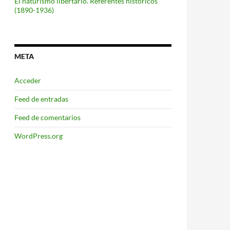
El naturismo libertario. Referentes históricos
(1890-1936)
 la juventud
META
Acceder
Feed de entradas
Feed de comentarios
WordPress.org