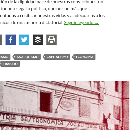
ón de la dignidad nace de nuestras convicciones, no
ionante legal o político, que no son más que
entadas a cosificar nuestras vidas y a adecuarlas a los
Por la dignidad de
icos de una minoria dictatorial.
Seguir leyendo
→
LISMO
ANARQUISMO
CAPITALISMO
ECONOMÍA
TRABAJO