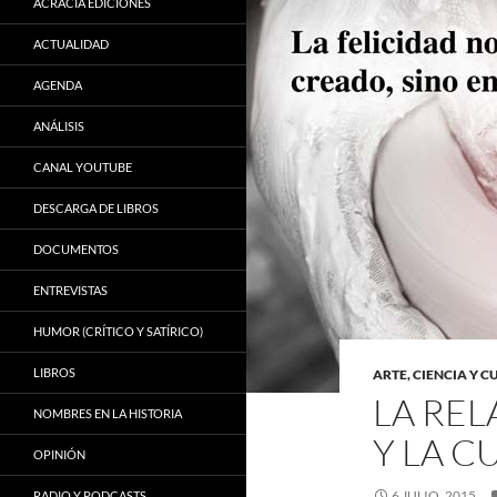
ACRACIA EDICIONES
ACTUALIDAD
AGENDA
ANÁLISIS
CANAL YOUTUBE
DESCARGA DE LIBROS
DOCUMENTOS
ENTREVISTAS
HUMOR (CRÍTICO Y SATÍRICO)
LIBROS
ARTE, CIENCIA Y 
LA REL
NOMBRES EN LA HISTORIA
Y LA C
OPINIÓN
6 JULIO, 2015
RADIO Y PODCASTS