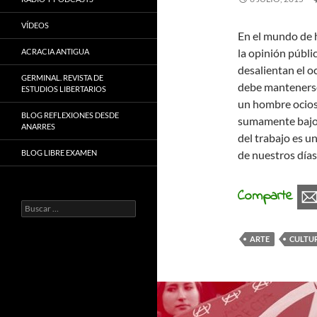
VÍDEOS
En el mundo de ho
la opinión públi
ACRACIA ANTIGUA
desalientan el 
GERMINAL. REVISTA DE
debe mantenerse 
ESTUDIOS LIBERTARIOS
un hombre ocioso
BLOG REFLEXIONES DESDE
sumamente bajo a
ANARRES
del trabajo es u
BLOG LIBRE EXAMEN
de nuestros días
Comparte
Buscar:
ARTE
CULTU