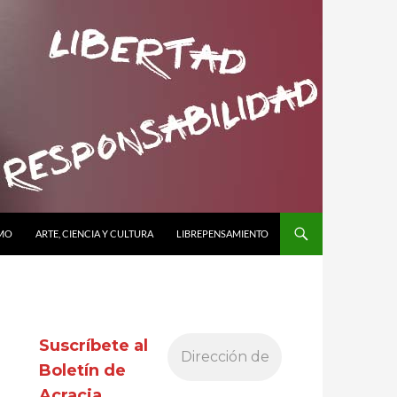
SMO
ARTE, CIENCIA Y CULTURA
LIBREPENSAMIENTO
Suscríbete al
Boletín de
Acracia