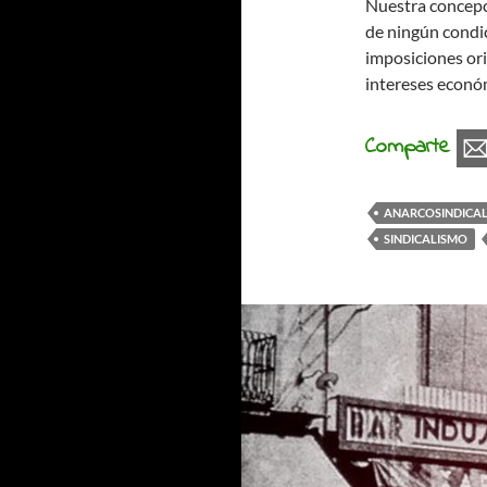
Nuestra concepci
de ningún condic
imposiciones ori
intereses económ
Comparte
ANARCOSINDICA
SINDICALISMO