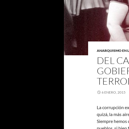
ANARQUISMO EN 
DEL CA
GOBIE
TERRO
6 ENERO, 2015
La corrupción ex
quizá, la más ai
Siempre hemos di
pueblos, si bien