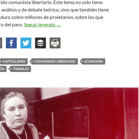
ido comunista libertario. Este tema no solo tiene
 análisis y de debate teórico, sino que también tiene
uro sobre millones de proletarios, sobre los que
Desindustrialización y comunismo aná
ro del paro.
Seguir leyendo
→
CAPITALISMO
COMUNISMO LIBERTARIO
ECONOMÍA
IÓN
TRABAJO