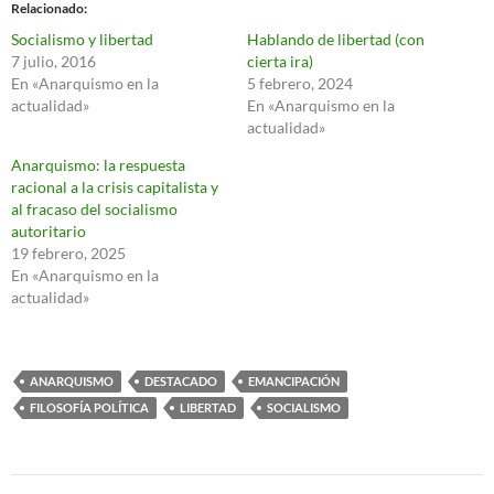
Relacionado
Socialismo y libertad
Hablando de libertad (con
7 julio, 2016
cierta ira)
En «Anarquismo en la
5 febrero, 2024
actualidad»
En «Anarquismo en la
actualidad»
Anarquismo: la respuesta
racional a la crisis capitalista y
al fracaso del socialismo
autoritario
19 febrero, 2025
En «Anarquismo en la
actualidad»
ANARQUISMO
DESTACADO
EMANCIPACIÓN
FILOSOFÍA POLÍTICA
LIBERTAD
SOCIALISMO
Navegación