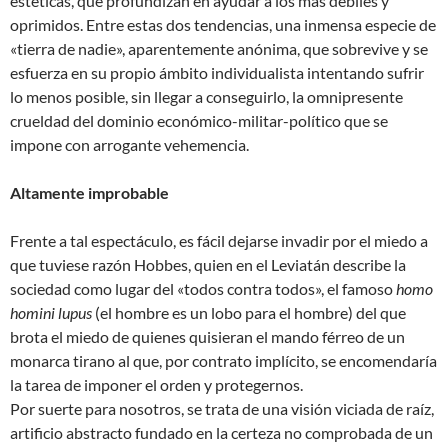
estéticas, que profundizan en ayudar a los más débiles y
oprimidos. Entre estas dos tendencias, una inmensa especie de
«tierra de nadie», aparentemente anónima, que sobrevive y se
esfuerza en su propio ámbito individualista intentando sufrir
lo menos posible, sin llegar a conseguirlo, la omnipresente
crueldad del dominio económico-militar-político que se
impone con arrogante vehemencia.
Altamente improbable
Frente a tal espectáculo, es fácil dejarse invadir por el miedo a
que tuviese razón Hobbes, quien en el Leviatán describe la
sociedad como lugar del «todos contra todos», el famoso
homo
homini lupus
(el hombre es un lobo para el hombre) del que
brota el miedo de quienes quisieran el mando férreo de un
monarca tirano al que, por contrato implícito, se encomendaría
la tarea de imponer el orden y protegernos.
Por suerte para nosotros, se trata de una visión viciada de raíz,
artificio abstracto fundado en la certeza no comprobada de un