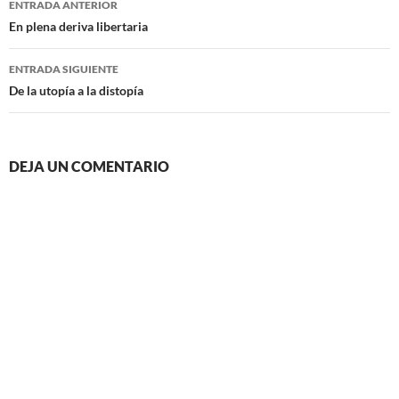
ENTRADA ANTERIOR
de
En plena deriva libertaria
entradas
ENTRADA SIGUIENTE
De la utopía a la distopía
DEJA UN COMENTARIO