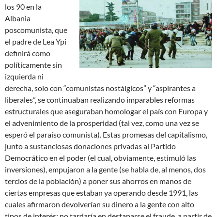
los 90 en la
Albania
poscomunista, que
el padre de Lea Ypi
definirá como
políticamente sin
izquierda ni
derecha, solo con “comunistas nostálgicos” y “aspirantes a
liberales”, se continuaban realizando imparables reformas
estructurales que aseguraban homologar el país con Europa y
el advenimiento de la prosperidad (tal vez, como una vez se
esperó el paraíso comunista). Estas promesas del capitalismo,
junto a sustanciosas donaciones privadas al Partido
Democrático en el poder (el cual, obviamente, estimuló las
inversiones), empujaron a la gente (se habla de, al menos, dos
tercios de la población) a poner sus ahorros en manos de
ciertas empresas que estaban ya operando desde 1991, las
cuales afirmaron devolverían su dinero a la gente con alto
tipos de interés; no tardaría en destaparse el fraude, a partir de