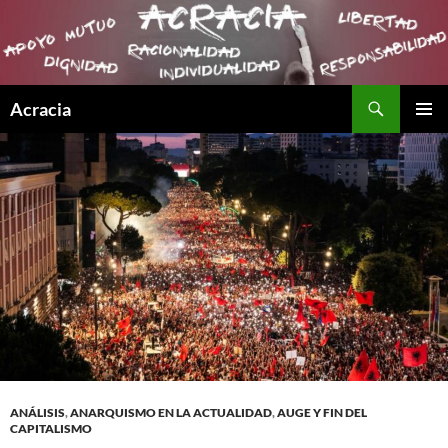
Buscar
Acracia
SALTAR
MENÚ
AL
PRINCI
CONTENIDO
ANÁLISIS
,
ANARQUISMO EN LA ACTUALIDAD
,
AUGE Y FIN DEL
CAPITALISMO