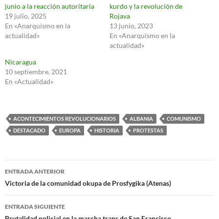
junio a la reacción autoritaria
kurdo y la revolución de
19 julio, 2025
Rojava
En «Anarquismo en la
13 junio, 2023
actualidad»
En «Anarquismo en la
actualidad»
Nicaragua
10 septiembre, 2021
En «Actualidad»
ACONTECIMIENTOS REVOLUCIONARIOS
ALBANIA
COMUNISMO
DESTACADO
EUROPA
HISTORIA
PROTESTAS
Navegación
ENTRADA ANTERIOR
de
Victoria de la comunidad okupa de Prosfygika (Atenas)
entradas
ENTRADA SIGUIENTE
Brutalidad policial en la marcha trans de San Francisco