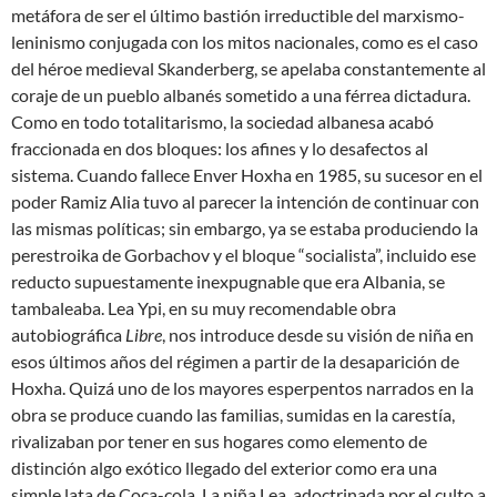
metáfora de ser el último bastión irreductible del marxismo-
leninismo conjugada con los mitos nacionales, como es el caso
del héroe medieval Skanderberg, se apelaba constantemente al
coraje de un pueblo albanés sometido a una férrea dictadura.
Como en todo totalitarismo, la sociedad albanesa acabó
fraccionada en dos bloques: los afines y lo desafectos al
sistema. Cuando fallece Enver Hoxha en 1985, su sucesor en el
poder Ramiz Alia tuvo al parecer la intención de continuar con
las mismas políticas; sin embargo, ya se estaba produciendo la
perestroika de Gorbachov y el bloque “socialista”, incluido ese
reducto supuestamente inexpugnable que era Albania, se
tambaleaba. Lea Ypi, en su muy recomendable obra
autobiográfica
Libre
, nos introduce desde su visión de niña en
esos últimos años del régimen a partir de la desaparición de
Hoxha. Quizá uno de los mayores esperpentos narrados en la
obra se produce cuando las familias, sumidas en la carestía,
rivalizaban por tener en sus hogares como elemento de
distinción algo exótico llegado del exterior como era una
simple lata de Coca-cola. La niña Lea, adoctrinada por el culto a