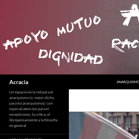
SALTAR AL C
Buscar
Acracia
ANARQUISMO 
Un espacio en la red para el
anarquismo (o, mejor dicho,
para los anarquismos), con
especial atención para el
escepticismo, la crítica, el
librepensamiento y la filosofía
en general