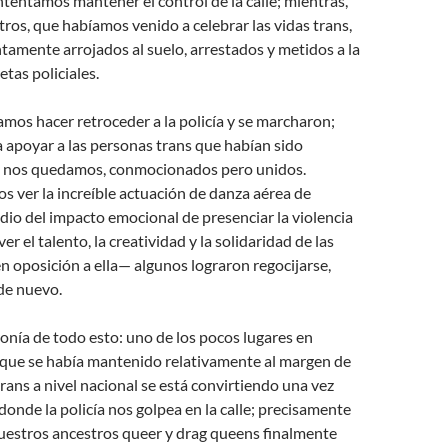
entamos mantener el control de la calle; mientras,
os, que habíamos venido a celebrar las vidas trans,
tamente arrojados al suelo, arrestados y metidos a la
etas policiales.
mos hacer retroceder a la policía y se marcharon;
 apoyar a las personas trans que habían sido
s nos quedamos, conmocionados pero unidos.
 ver la increíble actuación de danza aérea de
io del impacto emocional de presenciar la violencia
er el talento, la creatividad y la solidaridad de las
n oposición a ella— algunos lograron regocijarse,
 de nuevo.
onía de todo esto: uno de los pocos lugares en
que se había mantenido relativamente al margen de
trans a nivel nacional se está convirtiendo una vez
donde la policía nos golpea en la calle; precisamente
nuestros ancestros queer y drag queens finalmente