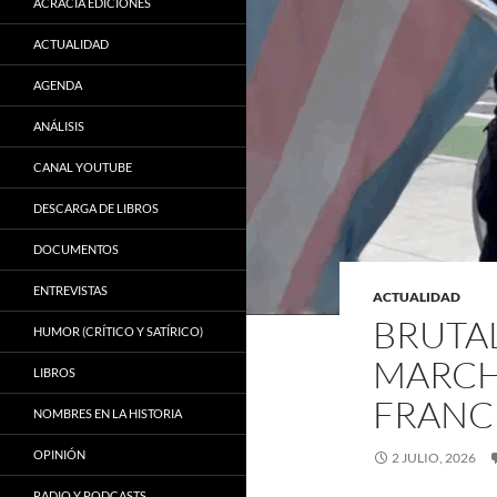
ACRACIA EDICIONES
ACTUALIDAD
AGENDA
ANÁLISIS
CANAL YOUTUBE
DESCARGA DE LIBROS
DOCUMENTOS
ENTREVISTAS
ACTUALIDAD
BRUTAL
HUMOR (CRÍTICO Y SATÍRICO)
MARCH
LIBROS
FRANC
NOMBRES EN LA HISTORIA
OPINIÓN
2 JULIO, 2026
RADIO Y PODCASTS