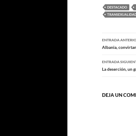
DESTACADO
TRANSEXUALIDA
Navegaci
ENTRADA ANTERI
de
Albania, convirtam
entradas
ENTRADA SIGUIEN
La deserción, un g
DEJA UN COM