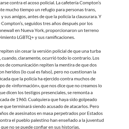
arse contra el acoso policial. La cafetería Compton’s
nte mucho tiempo un refugio para personas trans,
 y sus amigos, antes de que la policía la clausurara. Y
e Compton’s, seguidos tres años después por los
tonewall en Nueva York, proporcionaron un terreno
ovimiento LGBTQ+ y sus ramificaciones.
repiten sin cesar la versión policial de que una turba
a, cuando, claramente, ocurrió todo lo contrario. Los
os de comunicación repiten la mentira de que dos
on heridos (lo cual es falso), pero no cuestionan la
ificada que la policía ha ejercido contra muchos de
ipo de «información», que nos dice que no creamos lo
que dicen los testigos presenciales, se remonta a
cada de 1960. Cualquiera que haya sido golpeado
abe que terminará siendo acusado de atacarlos. Pero
 años de asesinatos en masa perpetrados por Estados
contra el pueblo palestino han enseñado a la juventud
a que no se puede confiar en sus historias.