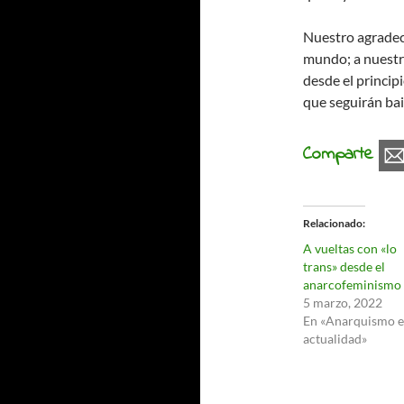
Nuestro agradeci
mundo; a nuestr
desde el princip
que seguirán ba
Comparte
Relacionado
A vueltas con «lo
trans» desde el
anarcofeminismo
5 marzo, 2022
En «Anarquismo e
actualidad»