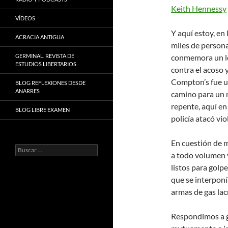
Keith Hennessy
VÍDEOS
Y aquí estoy, en
ACRACIA ANTIGUA
miles de persona
GERMINAL. REVISTA DE
conmemora un le
ESTUDIOS LIBERTARIOS
contra el acoso y
Compton’s fue u
BLOG REFLEXIONES DESDE
ANARRES
camino para un m
repente, aquí en
BLOG LIBRE EXAMEN
policía atacó vi
En cuestión de m
Buscar:
a todo volumen y
listos para golp
que se interponí
armas de gas lac
Respondimos a g