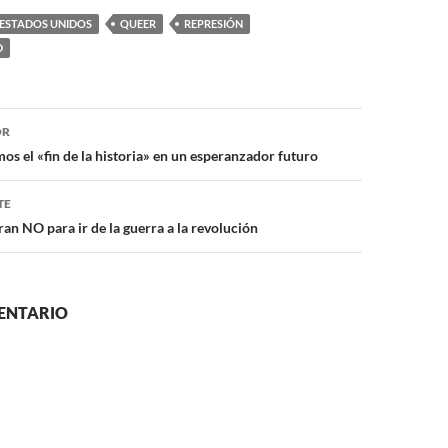
ESTADOS UNIDOS
QUEER
REPRESIÓN
D
ón
OR
os el «fin de la historia» en un esperanzador futuro
TE
ran NO para ir de la guerra a la revolución
ENTARIO