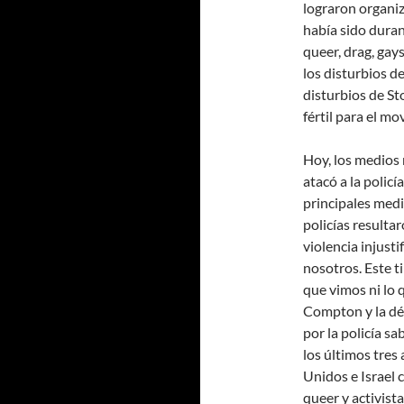
lograron organiz
había sido dura
queer, drag, gays
los disturbios d
disturbios de S
fértil para el m
Hoy, los medios 
atacó a la policí
principales medi
policías resultar
violencia injust
nosotros. Este t
que vimos ni lo 
Compton y la dé
por la policía s
los últimos tres
Unidos e Israel 
queer y activist