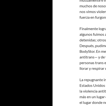
mutuamente e int
muchos de nosotr
nos vimos violen
fuerza en furgon
Finalmente logra
algunos fuimos a
detenidas; otro
Después, pudimos
BodyStor. En med
antitrans— y de v
personas trans e
llorar y respirar
La repugnante ir
Estados Unidos 
la violencia anti
más en un lugar 
el lugar donde 