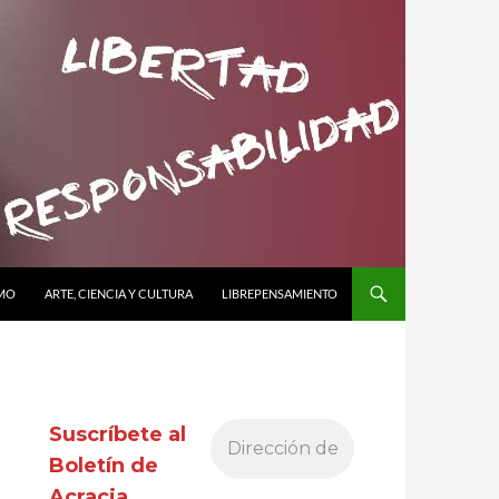
SMO
ARTE, CIENCIA Y CULTURA
LIBREPENSAMIENTO
Suscríbete al
Boletín de
Acracia