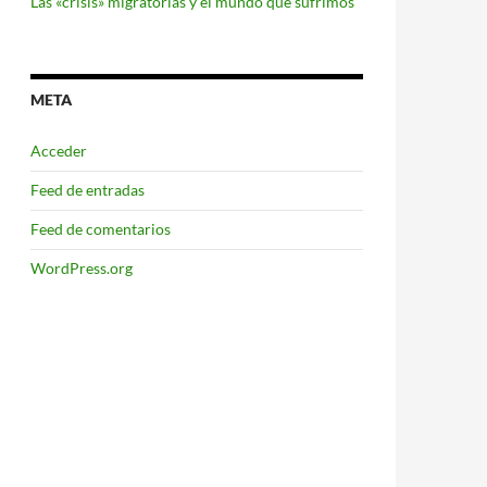
Las «crisis» migratorias y el mundo que sufrimos
META
Acceder
Feed de entradas
Feed de comentarios
WordPress.org