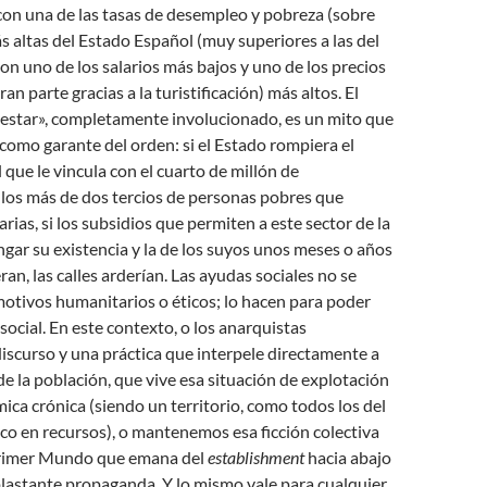
 con una de las tasas de desempleo y pobreza (sobre
ás altas del Estado Español (muy superiores a las del
con uno de los salarios más bajos y uno de los precios
gran parte gracias a la turistificación) más altos. El
nestar», completamente involucionado, es un mito que
 como garante del orden: si el Estado rompiera el
 que le vincula con el cuarto de millón de
los más de dos tercios de personas pobres que
ias, si los subsidios que permiten a este sector de la
gar su existencia y la de los suyos unos meses o años
an, las calles arderían. Las ayudas sociales no se
otivos humanitarios o éticos; lo hacen para poder
social. En este contexto, o los anarquistas
scurso y una práctica que interpele directamente a
de la población, que vive esa situación de explotación
ica crónica (siendo un territorio, como todos los del
co en recursos), o mantenemos esa ficción colectiva
rimer Mundo que emana del
establishment
hacia abajo
plastante propaganda. Y lo mismo vale para cualquier