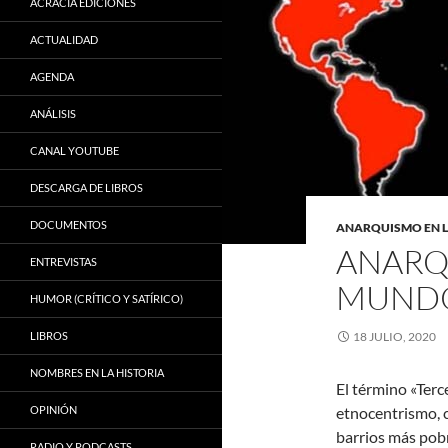
ACRACIA EDICIONES
ACTUALIDAD
AGENDA
ANÁLISIS
CANAL YOUTUBE
DESCARGA DE LIBROS
DOCUMENTOS
ANARQUISMO EN 
ANARQ
ENTREVISTAS
MUND
HUMOR (CRÍTICO Y SATÍRICO)
LIBROS
18 JULIO, 2020
NOMBRES EN LA HISTORIA
El término «Ter
OPINIÓN
etnocentrismo, 
barrios más pobr
RADIO Y PODCASTS