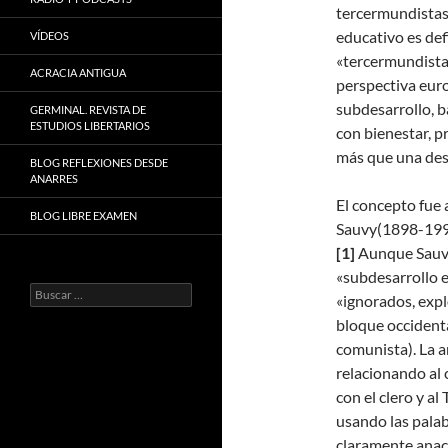
tercermundistas»
educativo es defi
VÍDEOS
«tercermundista
ACRACIA ANTIGUA
perspectiva euro
subdesarrollo, 
GERMINAL. REVISTA DE
ESTUDIOS LIBERTARIOS
con bienestar, p
más que una desc
BLOG REFLEXIONES DESDE
ANARRES
El concepto fue 
BLOG LIBRE EXAMEN
Sauvy(1898-1990
[1]
Aunque Sauvy 
«subdesarrollo e
Buscar:
«ignorados, expl
bloque occidenta
comunista). La a
relacionando al 
con el clero y al
usando las palab
claramente anac