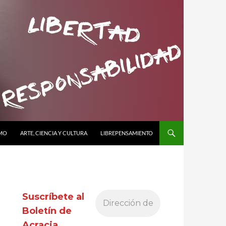
SMO
ARTE, CIENCIA Y CULTURA
LIBREPENSAMIENTO
Suscríbete al
Boletín de
Acracia