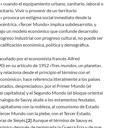
 cuando el equipamiento urbano, sanitario, laboral o
citario. Vivir o provenir de un territorio
» provoca un estigma social inmediato desde la
céntrica. «Tercer Mundo» implica subdesarrollo, y
bajo un modelo económico que confunde desarrollo
rogreso industrial con progreso cultural, no puede ser
alificación económica, política y demográfica.
acuñado por el economista francés Alfred
) en su artículo de 1952 «Tres mundos, un planeta».
relaciona desde el principio el término con el
conómico», hace referencia literalmente a los países
otados, despreciados», por el Primer Mundo (el
l capitalista) y el Segundo Mundo (el bloque oriental
nalogía de Sauvy alude a los estamentos feudales,
capitalismo con la nobleza, al comunismo de Estado
 Tercer Mundo con la plebe, con el Tercer Estado,
ras de Sieyès.
[2]
Aunque el término de Sauvy es
rónico después de terminada la Guerra Fría y de que