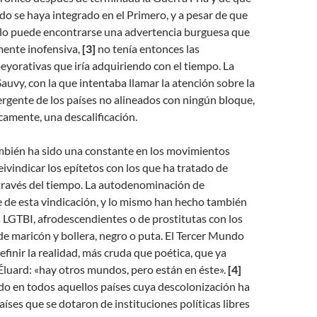
 se haya integrado en el Primero, y a pesar de que
culo puede encontrarse una advertencia burguesa que
mente inofensiva,
[3]
no tenía entonces las
yorativas que iría adquiriendo con el tiempo. La
Sauvy, con la que intentaba llamar la atención sobre la
rgente de los países no alineados con ningún bloque,
camente, una descalificación.
mbién ha sido una constante en los movimientos
eivindicar los epítetos con los que ha tratado de
 través del tiempo. La autodenominación de
 de esta vindicación, y lo mismo han hecho también
LGTBI, afrodescendientes o de prostitutas con los
 de maricón y bollera, negro o puta. El Tercer Mundo
efinir la realidad, más cruda que poética, que ya
luard: «hay otros mundos, pero están en éste».
[4]
o en todos aquellos países cuya descolonización ha
aíses que se dotaron de instituciones políticas libres