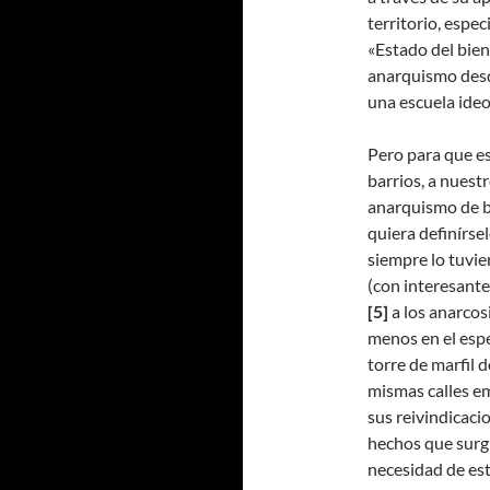
territorio, espec
«Estado del bie
anarquismo des
una escuela ideo
Pero para que es
barrios, a nuest
anarquismo de ba
quiera definírse
siempre lo tuvie
(con interesante
[5]
a los anarcosi
menos en el espe
torre de marfil 
mismas calles em
sus reivindicacio
hechos que surgí
necesidad de es