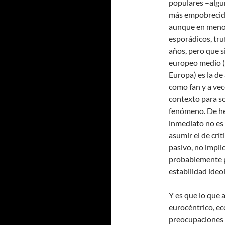
populares –algun
más empobrecido
aunque en menor
esporádicos, tru
años, pero que s
europeo medio (
Europa) es la de
como fan y a vec
contexto para so
fenómeno. De he
inmediato no es
asumir el de crí
pasivo, no impl
probablemente p
estabilidad ideo
Y es que lo que
eurocéntrico, e
preocupaciones d