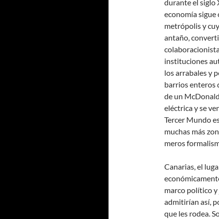
durante el siglo
economía sigue 
metrópolis y cuy
antaño, converti
colaboracionista
instituciones a
los arrabales y 
barrios enteros 
de un McDonald’
eléctrica y se v
Tercer Mundo es
muchas más zona
meros formalismo
Canarias, el lug
económicamente 
marco político y 
admitirían así, 
que les rodea. S