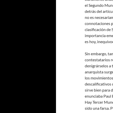
el Segundo Mundo
detrás del artí
no es necesaria
connotaciones pe
clasificación de 
importancia eme
es hoy, inequívo
Sin embargo, ta
contestatarios r
denigrárselos a
anarquista surge
los movimientos 
descalificativos
sirve bien para d
enunciaba Paul É
Hay Tercer Mund
sido una farsa. P