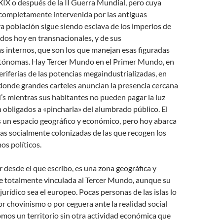
 XIX o después de la II Guerra Mundial, pero cuya
completamente intervenida por las antiguas
a población sigue siendo esclava de los imperios de
dos hoy en transnacionales, y de sus
s internos, que son los que manejan esas figuradas
utónomas. Hay Tercer Mundo en el Primer Mundo, en
periferias de las potencias megaindustrializadas, en
donde grandes carteles anuncian la presencia cercana
s mientras sus habitantes no pueden pagar la luz
en obligados a «pincharla» del alumbrado público. El
 un espacio geográfico y económico, pero hoy abarca
s socialmente colonizadas de las que recogen los
s políticos.
ar desde el que escribo, es una zona geográfica y
totalmente vinculada al Tercer Mundo, aunque su
jurídico sea el europeo. Pocas personas de las islas lo
por chovinismo o por ceguera ante la realidad social
omos un territorio sin otra actividad económica que