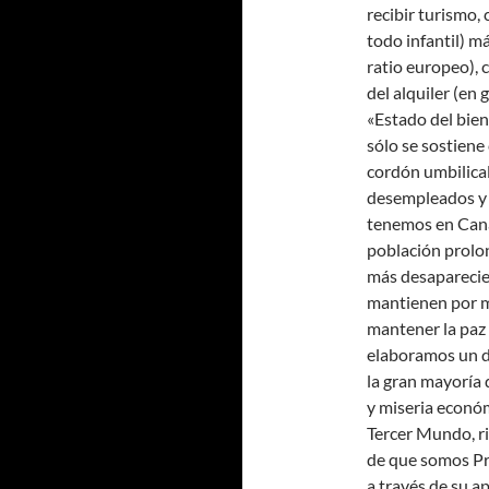
recibir turismo,
todo infantil) m
ratio europeo), 
del alquiler (en 
«Estado del bie
sólo se sostiene
cordón umbilical
desempleados y 
tenemos en Canar
población prolon
más desaparecier
mantienen por m
mantener la paz 
elaboramos un di
la gran mayoría 
y miseria económ
Tercer Mundo, ri
de que somos P
a través de su a