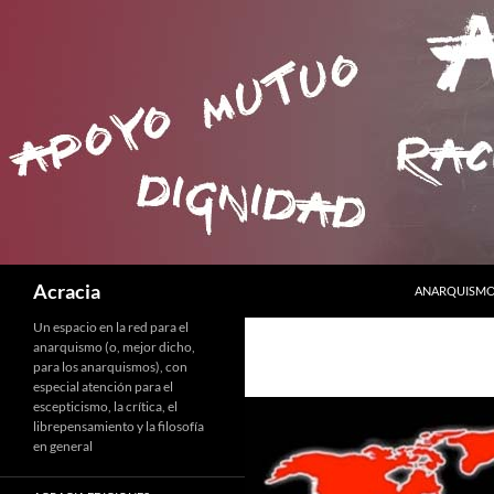
SALTAR AL C
Buscar
Acracia
ANARQUISMO 
Un espacio en la red para el
anarquismo (o, mejor dicho,
para los anarquismos), con
especial atención para el
escepticismo, la crítica, el
librepensamiento y la filosofía
en general