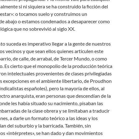
ialmente si ni siquiera se ha construido la ficción del
nestar»: o tocamos suelo y construimos un
de abajo o estamos condenados a desaparecer como
lógica que no sobrevivió al siglo XX.
to suceda es imperativo llegar a la gente de nuestros
ros vecinos y que sean ellos quienes articulen este
rrio, de calle, de arrabal, de Tercer Mundo, o como
lo. Es cierto que el monopolio de la producción teórica
ron intelectuales provenientes de clases privilegiadas
s excepciones en el ambiente libertario, de Proudhon
ndicalistas españoles), pero la mayoría de ellos, al
ctro anarquista, eran personas que descendían de la
donde les había situado su nacimiento, pisaban las
barradas de la clase obrera y se limitaban a traducir
nes, a darle un formato teórico a las ideas y los
an del suburbio y la barricada. También, sin
tos «intérpretes», se han dado y dan movimientos