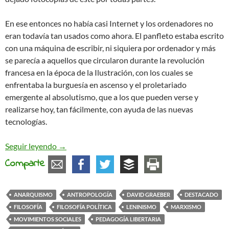
En ese entonces no había casi Internet y los ordenadores no
eran todavía tan usados como ahora. El panfleto estaba escrito
con una máquina de escribir, ni siquiera por ordenador y más
se parecía a aquellos que circularon durante la revolución
francesa en la época de la Ilustración, con los cuales se
enfrentaba la burguesía en ascenso y el proletariado
emergente al absolutismo, que a los que pueden verse y
realizarse hoy, tan fácilmente, con ayuda de las nuevas
tecnologías.
La Anarquía y la Academia: ampliando a David G
Seguir leyendo
→
Comparte
ANARQUISMO
ANTROPOLOGÍA
DAVID GRAEBER
DESTACADO
FILOSOFÍA
FILOSOFÍA POLÍTICA
LENINISMO
MARXISMO
MOVIMIENTOS SOCIALES
PEDAGOGÍA LIBERTARIA