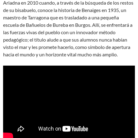
Ariadna en 2010 cuando, a través de la búsqueda de los restos
de su bisabuelo, conoce la historia de Benaiges en 1935, un
maestro de Tarragona que es trasladado a una pequeña
escuela de Bañuelos de Bureba en Burgos. Allí, se enfrentará a
las fuerzas vivas del pueblo con un innovador método
pedagógico; el título alude a que sus alumnos nunca habían
visto el mar y les promete hacerlo, como símbolo de apertura
hacia el mundo y un horizonte vital mucho más amplio.