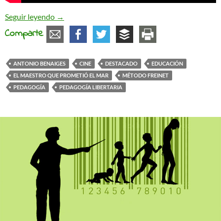
«El maestro que prometió el mar», Antonio Benai
Seguir leyendo
→
Comparte
ANTONIO BENAIGES
CINE
DESTACADO
EDUCACIÓN
EL MAESTRO QUE PROMETIÓ EL MAR
MÉTODO FREINET
PEDAGOGÍA
PEDAGOGÍA LIBERTARIA