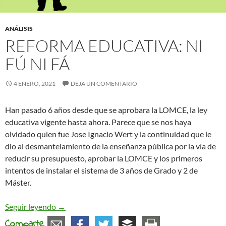
ANÁLISIS
REFORMA EDUCATIVA: NI
FÚ NI FÁ
4 ENERO, 2021
DEJA UN COMENTARIO
Han pasado 6 años desde que se aprobara la LOMCE, la ley
educativa vigente hasta ahora. Parece que se nos haya
olvidado quien fue Jose Ignacio Wert y la continuidad que le
dio al desmantelamiento de la enseñanza pública por la vía de
reducir su presupuesto, aprobar la LOMCE y los primeros
intentos de instalar el sistema de 3 años de Grado y 2 de
Máster.
Reforma Educativa: ni fú ni fá
Seguir leyendo
→
Comparte