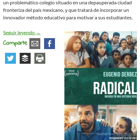
un problemático colegio situado en una depauperada ciudad
fronteriza del país mexicano, y que tratará de incorporar un
innovador método educativo para motivar a sus estudiantes.
Radical, a propósito de cine y educación
Seguir leyendo
→
Comparte