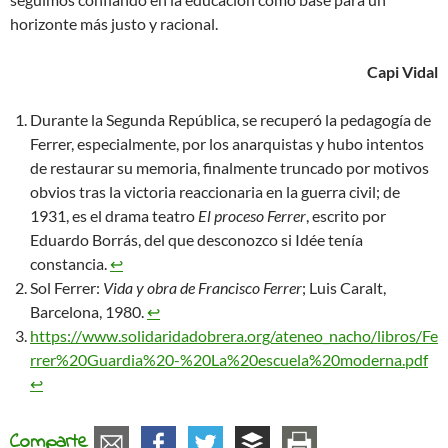
horizonte más justo y racional.
Capi Vidal
Durante la Segunda República, se recuperó la pedagogía de
Ferrer, especialmente, por los anarquistas y hubo intentos
de restaurar su memoria, finalmente truncado por motivos
obvios tras la victoria reaccionaria en la guerra civil; de
1931, es el drama teatro
El proceso Ferrer
, escrito por
Eduardo Borrás, del que desconozco si Idée tenía
constancia.
↩︎
Sol Ferrer:
Vida y obra de Francisco Ferrer
; Luis Caralt,
Barcelona, 1980.
↩︎
https://www.solidaridadobrera.org/ateneo_nacho/libros/Fe
rrer%20Guardia%20-%20La%20escuela%20moderna.pdf
↩︎
Comparte