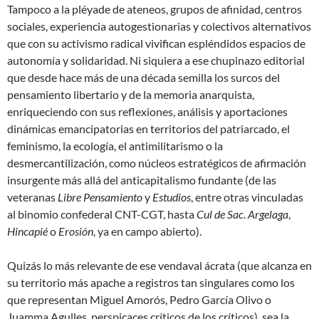
Tampoco a la pléyade de ateneos, grupos de afinidad, centros
sociales, experiencia autogestionarias y colectivos alternativos
que con su activismo radical vivifican espléndidos espacios de
autonomía y solidaridad. Ni siquiera a ese chupinazo editorial
que desde hace más de una década semilla los surcos del
pensamiento libertario y de la memoria anarquista,
enriqueciendo con sus reflexiones, análisis y aportaciones
dinámicas emancipatorias en territorios del patriarcado, el
feminismo, la ecología, el antimilitarismo o la
desmercantilización, como núcleos estratégicos de afirmación
insurgente más allá del anticapitalismo fundante (de las
veteranas
Libre Pensamiento
y
Estudios
, entre otras vinculadas
al binomio confederal CNT-CGT, hasta
Cul de Sac
.
Argelaga
,
Hincapié
o
Erosión
, ya en campo abierto).
Quizás lo más relevante de ese vendaval ácrata (que alcanza en
su territorio más apache a registros tan singulares como los
que representan Miguel Amorós, Pedro García Olivo o
Juamma Agulles, perspicaces críticos de los críticos), sea la