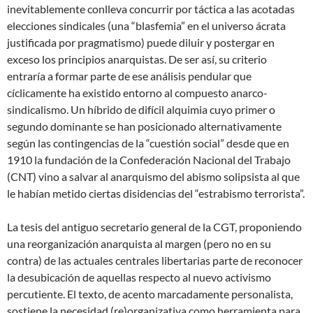
inevitablemente conlleva concurrir por táctica a las acotadas
elecciones sindicales (una “blasfemia” en el universo ácrata
justificada por pragmatismo) puede diluir y postergar en
exceso los principios anarquistas. De ser así, su criterio
entraría a formar parte de ese análisis pendular que
cíclicamente ha existido entorno al compuesto anarco-
sindicalismo. Un híbrido de difícil alquimia cuyo primer o
segundo dominante se han posicionado alternativamente
según las contingencias de la “cuestión social” desde que en
1910 la fundación de la Confederación Nacional del Trabajo
(CNT) vino a salvar al anarquismo del abismo solipsista al que
le habían metido ciertas disidencias del “estrabismo terrorista”.
La tesis del antiguo secretario general de la CGT, proponiendo
una reorganización anarquista al margen (pero no en su
contra) de las actuales centrales libertarias parte de reconocer
la desubicación de aquellas respecto al nuevo activismo
percutiente. El texto, de acento marcadamente personalista,
sostiene la necesidad (re)organizativa como herramienta para