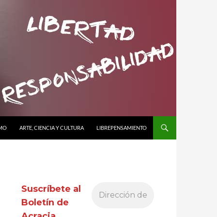
SMO
ARTE, CIENCIA Y CULTURA
LIBREPENSAMIENTO
Suscríbete al
Boletín de
Acracia