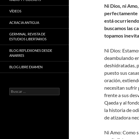
Ni Dios, ni Amo,
VÍDEOS
perfectamente l
está ocurriendo
ACRACIA ANTIGUA
buscamos las ca
GERMINAL. REVISTA DE
topamos inevita
ESTUDIOS LIBERTARIOS
Ni Dios: Estamos
BLOG REFLEXIONES DESDE
ANARRES
deambulando entr
deshidratadas, 
BLOG LIBRE EXAMEN
puesto sus casas
oración, extiend
necesitan sufri
Buscar:
frente a sus des
Qaeda y al fondo
la historia de o
de atizadora nec
Ni Amo: Como sue