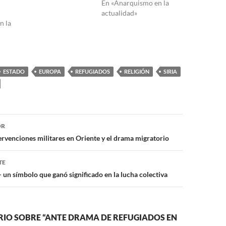
En «Anarquismo en la
actualidad»
n la
ESTADO
EUROPA
REFUGIADOS
RELIGIÓN
SIRIA
ón
OR
tervenciones militares en Oriente y el drama migratorio
TE
– un símbolo que ganó significado en la lucha colectiva
IO SOBRE “ANTE DRAMA DE REFUGIADOS EN