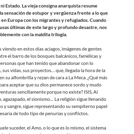
 ni Estado. La vieja consigna anarquista resume
a sensación de estupor y vergüenza frente a lo que
 en Europa con los migrantes y refugiados. Cuando
usas últimas de este largo y profundo desastre, nos
blemente con la maldita trilogía.
 viendo en estos días aciagos, imágenes de gentes
e el barro de los bosques balcánicos, famélicas y
personas que han tenido que abandonar con lo
, sus vidas, sus proyectos… que, llegada la hora de la
en su alfombrilla y rezan de cara a La Meca. ¿Qué más
r para aceptar que su dios permanece sordo y mudo
venturas sencillamente porque no existe? ISIS, Al
, agazapado, el sionismo… La religión sigue llenando
dio y sangre, sigue representando su sempiterno papel
esaria de todo tipo de penurias y conflictos.
le suceder, el Amo, o lo que es lo mismo, el sistema