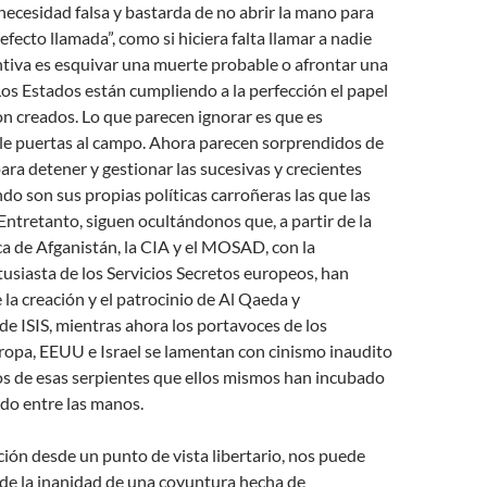
a necesidad falsa y bastarda de no abrir la mano para
fecto llamada”, como si hiciera falta llamar a nadie
tiva es esquivar una muerte probable o afrontar una
os Estados están cumpliendo a la perfección el papel
on creados. Lo que parecen ignorar es que es
le puertas al campo. Ahora parecen sorprendidos de
ara detener y gestionar las sucesivas y crecientes
do son sus propias políticas carroñeras las que las
ntretanto, siguen ocultándonos que, a partir de la
ca de Afganistán, la CIA y el MOSAD, con la
usiasta de los Servicios Secretos europeos, han
 la creación y el patrocinio de Al Qaeda y
e ISIS, mientras ahora los portavoces de los
ropa, EEUU e Israel se lamentan con cinismo inaudito
os de esas serpientes que ellos mismos han incubado
ado entre las manos.
ación desde un punto de vista libertario, nos puede
 de la inanidad de una coyuntura hecha de