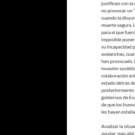
justifican con l
no provocar un “e
cuando la disyun
muerte segura. L
para el que fuer
imposible poner
su incapacidad p
avalanchas, cuan
han provocado. E
invasión soviéti
colaboración ent
estado detrás de
posteriormente d
gobiernos de Eu
de que los huev
les hayan estall
Analizar la situ
ayudar, más allá