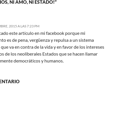
IOS, NI AMO, NI ESTADO!”
BRE, 2015 A LAS 7:23 PM
cado este artículo en mi facebook porque mi
nto es de pena, vergüenza y repulsa a un sistema
 que va en contra de la vida y en favor de los intereses
os de los neoliberales Estados que se hacen llamar
amente democráticos y humanos.
ENTARIO