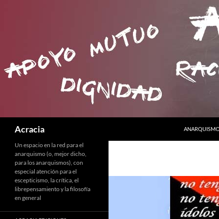
SALTAR AL C
Buscar
Acracia
ANARQUISMO 
Un espacio en la red para el
anarquismo (o, mejor dicho,
para los anarquismos), con
especial atención para el
escepticismo, la crítica, el
librepensamiento y la filosofía
en general