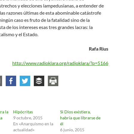
strechos y elecciones lampedusianas, a entender de
las razones últimas de esta abominable catástrofe
ngún caso es fruto de la fatalidad sino de la
ta de los intereses esas tres grandes lacras: la
talismo y el Estado.
Rafa Rius
http://www.radioklara.org/radioklara/?p=5166
ra la
Hipócritas
Si Dios existiera,
ta
9 octubre, 2015
habría que librarse de
En «Anarquismo en la
él
actualidad»
6 junio, 2015