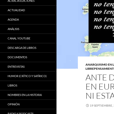
ACRACIA EDICIONES
ACTUALIDAD
AGENDA
ANÁLISIS
CANAL YOUTUBE
DESCARGA DE LIBROS
DOCUMENTOS
ANARQUISMO EN 
ENTREVISTAS
LIBREPENSAMIEN
ANTE 
HUMOR (CRÍTICO Y SATÍRICO)
EN EUR
LIBROS
NI EST
NOMBRES EN LA HISTORIA
OPINIÓN
19 SEPTIEMBRE,
RADIO Y PODCASTS