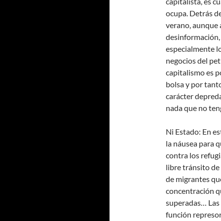
capitalista, es 
ocupa. Detrás de
verano, aunque a
desinformación, 
especialmente lo
negocios del pet
capitalismo es p
bolsa y por tant
carácter depred
nada que no teng
Ni Estado: En e
la náusea para qu
contra los refug
libre tránsito d
de migrantes qu
concentración q
superadas… Las 
función represo