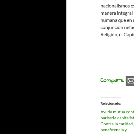
nacionalismos e
manera integral 
humana que en ni
conjunción nefas
Religión, el Capi
Comparte
Relacionado
Ayuda mutua cont
barbarie capitalis
Contra la caridad,
beneficencia y