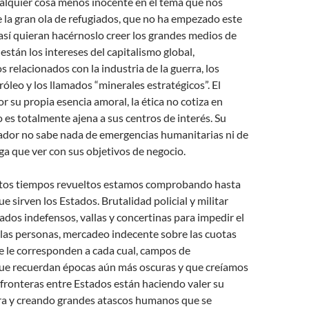
cualquier cosa menos inocente en el tema que nos
 la gran ola de refugiados, que no ha empezado este
sí quieran hacérnoslo creer los grandes medios de
están los intereses del capitalismo global,
s relacionados con la industria de la guerra, los
róleo y los llamados “minerales estratégicos”. El
or su propia esencia amoral, la ética no cotiza en
o es totalmente ajena a sus centros de interés. Su
ador no sabe nada de emergencias humanitarias ni de
a que ver con sus objetivos de negocio.
stos tiempos revueltos estamos comprobando hasta
e sirven los Estados. Brutalidad policial y militar
iados indefensos, vallas y concertinas para impedir el
e las personas, mercadeo indecente sobre las cuotas
e le corresponden a cada cual, campos de
ue recuerdan épocas aún más oscuras y que creíamos
fronteras entre Estados están haciendo valer su
ra y creando grandes atascos humanos que se