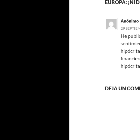
EUROPA: ¡NI D
Anónimo
29 SEPTIEM
He publi
sentimie
hipócrita
financier
hipócrit
DEJA UN COM