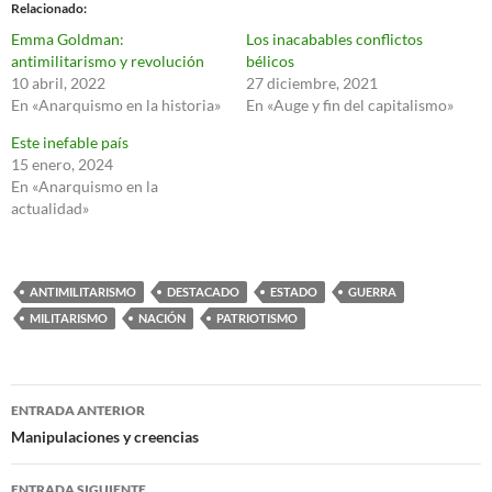
Relacionado
Emma Goldman:
Los inacabables conflictos
antimilitarismo y revolución
bélicos
10 abril, 2022
27 diciembre, 2021
En «Anarquismo en la historia»
En «Auge y fin del capitalismo»
Este inefable país
15 enero, 2024
En «Anarquismo en la
actualidad»
ANTIMILITARISMO
DESTACADO
ESTADO
GUERRA
MILITARISMO
NACIÓN
PATRIOTISMO
Navegación
ENTRADA ANTERIOR
de
Manipulaciones y creencias
entradas
ENTRADA SIGUIENTE