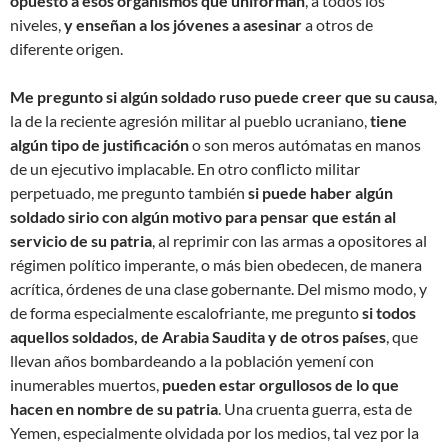
opuesto a esos organismos que uniforman
, a todos los
niveles,
y enseñan a los jóvenes a asesinar
a otros de
diferente origen.
Me pregunto si algún soldado ruso puede creer que su causa
,
la de la reciente agresión militar al pueblo ucraniano,
tiene
algún tipo de justificación
o son meros autómatas en manos
de un ejecutivo implacable. En otro conflicto militar
perpetuado, me pregunto también
si puede haber algún
soldado sirio con algún motivo para pensar que están al
servicio de su patria
, al reprimir con las armas a opositores al
régimen político imperante, o más bien obedecen, de manera
acrítica, órdenes de una clase gobernante. Del mismo modo, y
de forma especialmente escalofriante, me pregunto
si todos
aquellos soldados, de Arabia Saudita y de otros países
, que
llevan años bombardeando a la población yemení con
inumerables muertos,
pueden estar orgullosos de lo que
hacen en nombre de su patria
. Una cruenta guerra, esta de
Yemen, especialmente olvidada por los medios, tal vez por la