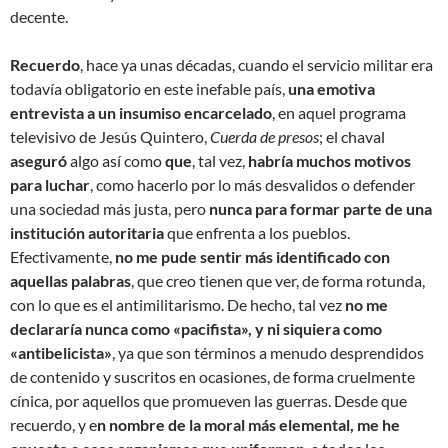
decente.
Recuerdo
, hace ya unas décadas, cuando el servicio militar era
todavía obligatorio en este inefable país,
una emotiva
entrevista a un insumiso encarcelado
, en aquel programa
televisivo de Jesús Quintero,
Cuerda de presos
; el chaval
aseguró
algo así como
que
, tal vez,
habría muchos motivos
para luchar
, como hacerlo por lo más desvalidos o defender
una sociedad más justa, pero
nunca para formar parte de una
institución autoritaria
que enfrenta a los pueblos.
Efectivamente,
no me pude sentir más identificado con
aquellas palabras
, que creo tienen que ver, de forma rotunda,
con lo que es el antimilitarismo. De hecho, tal vez
no me
declararía nunca como «pacifista», y ni siquiera como
«antibelicista»
, ya que son términos a menudo desprendidos
de contenido y suscritos en ocasiones, de forma cruelmente
cínica, por aquellos que promueven las guerras. Desde que
recuerdo, y e
n nombre de la moral más elemental, me he