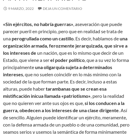
9 MARZO, 2022
DEJA UN COMENTARIO
«Sin ejércitos, no habría guerras»
, aseveración que puede
parecer pueril en principio, pero que en realidad se trata de
una
perogrullada como un castillo
. Es decir, hablamos de
una
organización armada, ferozmente jerarquizada, que sirve a
los intereses de
un nación, que es lo mismo que decir de un
Estado, que viene a ser
el poder político
, que a su vez lo forma
principalmente
una oligarquía sujeta a determinados
intereses
, que no suelen coincidir en lo más mínimo con la
sociedad de la que forman parte. Es decir, incluso a estas
alturas, puede haber
tarambanas que se crean esa
mistificación inicua llamada «patriotismo»
, pero la realidad
que no quieren ver ante sus ojos es que,
si los conducen a la
guerra, obedecen a los intereses de una clase dirigente
. Así
de sencillo. Alguien puede identificar un ejército, meramente,
con la defensa armada de un pueblo o de una comunidad, pero
seamos serios y usemos la semántica de forma mínimamente