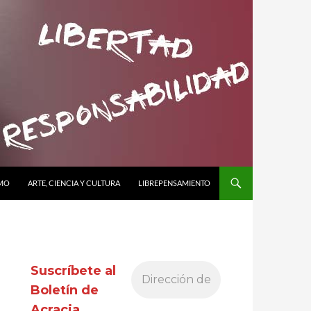
SMO
ARTE, CIENCIA Y CULTURA
LIBREPENSAMIENTO
Suscríbete al
Boletín de
Acracia