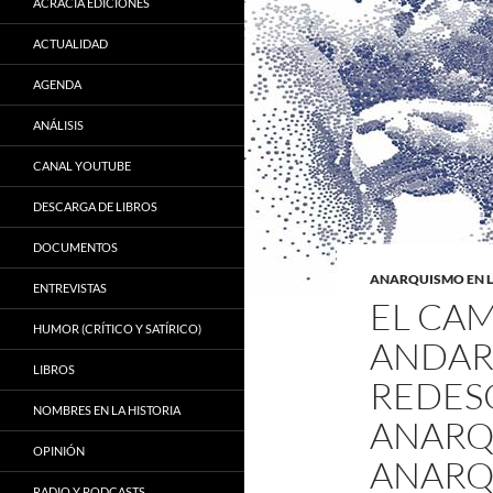
ACRACIA EDICIONES
ACTUALIDAD
AGENDA
ANÁLISIS
CANAL YOUTUBE
DESCARGA DE LIBROS
DOCUMENTOS
ANARQUISMO EN 
ENTREVISTAS
EL CAM
HUMOR (CRÍTICO Y SATÍRICO)
ANDAR:
LIBROS
REDES
NOMBRES EN LA HISTORIA
ANARQ
OPINIÓN
ANARQ
RADIO Y PODCASTS