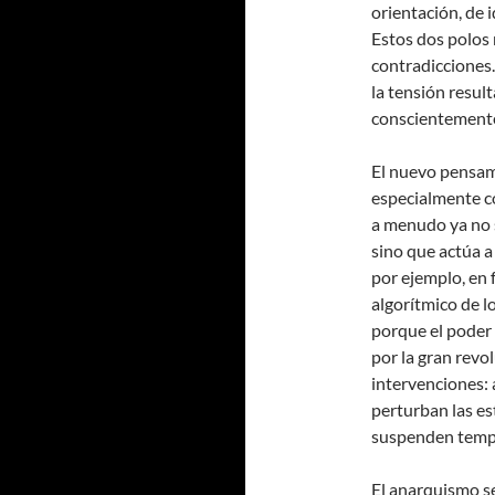
orientación, de
Estos dos polos 
contradicciones
la tensión resul
conscientement
El nuevo pensam
especialmente co
a menudo ya no 
sino que actúa a
por ejemplo, en 
algorítmico de l
porque el poder 
por la gran revo
intervenciones: 
perturban las es
suspenden temp
El anarquismo se