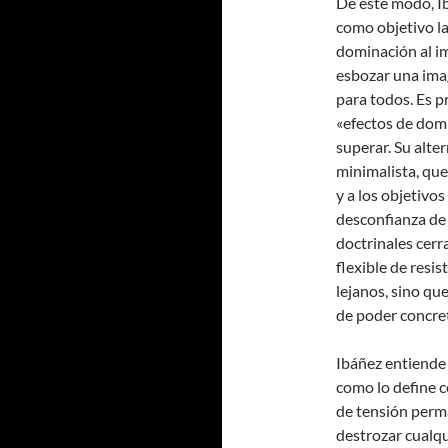
De este modo, I
como objetivo la
dominación al im
esbozar una ima
para todos. Es 
«efectos de domi
superar. Su alt
minimalista, que 
y a los objetivos
desconfianza de 
doctrinales cerr
flexible de resis
lejanos, sino qu
de poder concret
Ibáñez entiende 
como lo define 
de tensión perma
destrozar cualqu