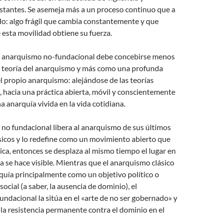
tantes. Se asemeja más a un proceso continuo que a
do: algo frágil que cambia constantemente y que
esta movilidad obtiene su fuerza.
el anarquismo no-fundacional debe concebirse menos
teoría del anarquismo y más como una profunda
l propio anarquismo: alejándose de las teorías
s, hacia una práctica abierta, móvil y conscientemente
a anarquía vivida en la vida cotidiana.
 no fundacional libera al anarquismo de sus últimos
sicos y lo redefine como un movimiento abierto que
tica, entonces se desplaza al mismo tiempo el lugar en
ía se hace visible. Mientras que el anarquismo clásico
quía principalmente como un objetivo político o
ocial (a saber, la ausencia de dominio), el
ndacional la sitúa en el «arte de no ser gobernado» y
e la resistencia permanente contra el dominio en el