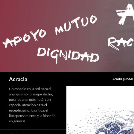
SALTAR AL C
Buscar
Acracia
ANARQUISMO 
Un espacio en la red para el
anarquismo (o, mejor dicho,
para los anarquismos), con
especial atención para el
escepticismo, la crítica, el
librepensamiento y la filosofía
en general