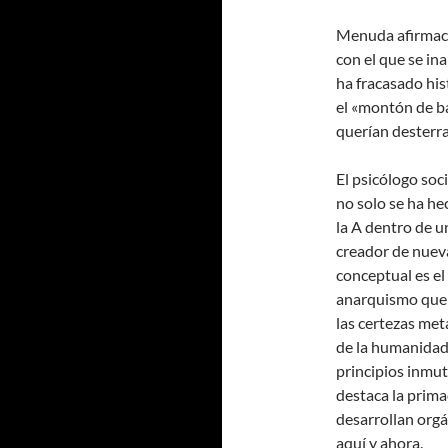
Menuda afirmació
con el que se i
ha fracasado his
el «montón de ba
querían desterra
El psicólogo soci
no solo se ha h
la A dentro de u
creador de nuev
conceptual es el
anarquismo que s
las certezas met
de la humanidad 
principios inmut
destaca la primací
desarrollan orgá
aquí y ahora.