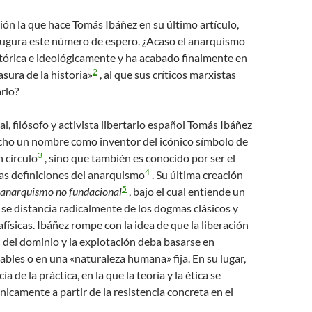
n la que hace Tomás Ibáñez en su último artículo,
naugura este número de espero. ¿Acaso el anarquismo
tórica e ideológicamente y ha acabado finalmente en
2
sura de la historia»
, al que sus críticos marxistas
rlo?
al, filósofo y activista libertario español Tomás Ibáñez
echo un nombre como inventor del icónico símbolo de
3
n círculo
, sino que también es conocido por ser el
4
as definiciones del anarquismo
. Su última creación
5
anarquismo no fundacional
, bajo el cual entiende un
e distancia radicalmente de los dogmas clásicos y
afísicas. Ibáñez rompe con la idea de que la liberación
del dominio y la explotación deba basarse en
ables o en una «naturaleza humana» fija. En su lugar,
a de la práctica, en la que la teoría y la ética se
nicamente a partir de la resistencia concreta en el