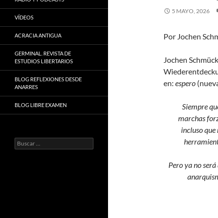
5 MAYO, 2026
VÍDEOS
Por Jochen Sch
ACRACIA ANTIGUA
GERMINAL. REVISTA DE
Jochen Schmück
ESTUDIOS LIBERTARIOS
Wiederentdeckun
BLOG REFLEXIONES DESDE
en:
espero
(nueva 
ANARRES
BLOG LIBRE EXAMEN
Siempre q
marchas forz
incluso que
herramient
Buscar:
Pero ya no será
anarquism