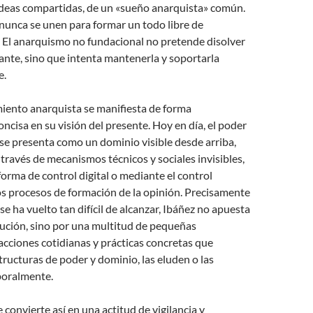
 ideas compartidas, de un «sueño anarquista» común.
nunca se unen para formar un todo libre de
. El anarquismo no fundacional no pretende disolver
tante, sino que intenta mantenerla y soportarla
e.
iento anarquista se manifiesta de forma
ncisa en su visión del presente. Hoy en día, el poder
se presenta como un dominio visible desde arriba,
 través de mecanismos técnicos y sociales invisibles,
forma de control digital o mediante el control
os procesos de formación de la opinión. Precisamente
se ha vuelto tan difícil de alcanzar, Ibáñez no apuesta
lución, sino por una multitud de pequeñas
acciones cotidianas y prácticas concretas que
tructuras de poder y dominio, las eluden o las
oralmente.
 convierte así en una actitud de vigilancia y