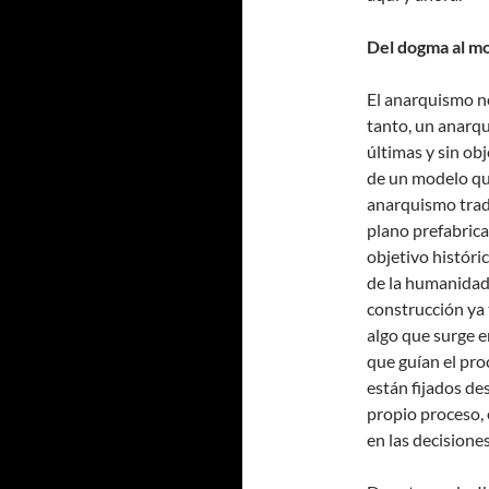
Del dogma al mo
El anarquismo no
tanto, un anarqu
últimas y sin ob
de un modelo qu
anarquismo tradi
plano prefabrica
objetivo históric
de la humanidad
construcción ya 
algo que surge en
que guían el pr
están fijados de
propio proceso, 
en las decisione