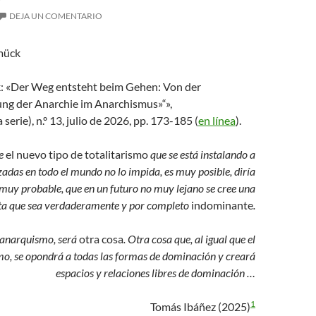
DEJA UN COMENTARIO
mück
: «Der Weg entsteht beim Gehen: Von der
g der Anarchie im Anarchismus»“»,
serie), n.º 13, julio de 2026, pp. 173-185 (
en línea
).
ue
el nuevo tipo de totalitarismo
que se está instalando a
adas en todo el mundo no lo impida, es muy posible, diría
 muy probable, que en un futuro no muy lejano se cree una
a que sea verdaderamente y por completo
indominante
.
 anarquismo, será
otra cosa
. Otra cosa que, al igual que el
o, se opondrá a todas las formas de dominación y creará
espacios y relaciones libres de dominación …
1
Tomás Ibáñez (2025)