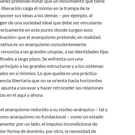
báñez pretende evitar que un movimiento que tiene
 liberación caiga él mismo en la trampa de la
poner sus ideas a los demás – por ejemplo, al
gen de una sociedad ideal que debe ser vinculante
precisamente en este punto donde surgen esos
nación» que el anarquismo pretende, en realidad,
ernativa es un anarquismo conscientemente
renuncia a las grandes utopías, a las identidades fijas
 finales a largo plazo. Se enfrenta con una
principio a las grandes estructuras y a los sistemas
ados en sí mismos. Lo que queda es una práctica
tencia libertaria que no se orienta hacia horizontes
e apunta a socavar y hacer retroceder las relaciones
as en el aquí y ahora.
el anarquismo reducido a su núcleo anárquico – tal y
como anarquismo no fundacional – como un estado
nente: por un lado, el impulso incondicional de
ier forma de dominio; por otro, la necesidad de