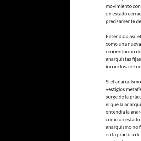
movimiento cons
un estado cerra
precisamente de 
Entendido así, 
como una nueva 
reorientación de
anarquistas fija
inconclusa de un
Si el anarquismo
vestigios metafí
surge de la prác
el que la anarqu
entendía la anar
como un estado s
anarquismo no fu
en la práctica d