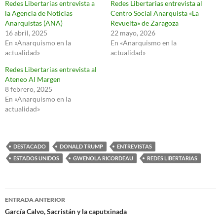
Redes Libertarias entrevista a
Redes Libertarias entrevista al
la Agencia de Noticias
Centro Social Anarquista «La
Anarquistas (ANA)
Revuelta» de Zaragoza
16 abril, 2025
22 mayo, 2026
En «Anarquismo en la
En «Anarquismo en la
actualidad»
actualidad»
Redes Libertarias entrevista al
Ateneo Al Margen
8 febrero, 2025
En «Anarquismo en la
actualidad»
DESTACADO
DONALD TRUMP
ENTREVISTAS
ESTADOS UNIDOS
GWENOLA RICORDEAU
REDES LIBERTARIAS
Navegación
ENTRADA ANTERIOR
de
García Calvo, Sacristán y la caputxinada