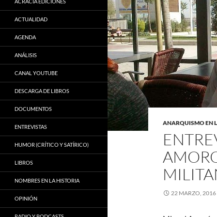
ACRACIA EDICIONES
ACTUALIDAD
AGENDA
ANÁLISIS
CANAL YOUTUBE
DESCARGA DE LIBROS
DOCUMENTOS
ANARQUISMO EN 
ENTREVISTAS
ENTREV
HUMOR (CRÍTICO Y SATÍRICO)
AMORO
LIBROS
MILITA
NOMBRES EN LA HISTORIA
22 MARZO, 2016
OPINIÓN
RADIO Y PODCASTS