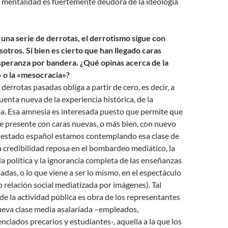
a mentalidad es fuertemente deudora de la ideología
una serie de derrotas, el derrotismo sigue con
otros. Si bien es cierto que han llegado caras
speranza por bandera. ¿Qué opinas acerca de la
» o la «mesocracia»?
 derrotas pasadas obliga a partir de cero, es decir, a
uenta nueva de la experiencia histórica, de la
. Esa amnesia es interesada puesto que permite que
a se presente con caras nuevas, o más bien, con nuevo
el estado español estamos contemplando esa clase de
 credibilidad reposa en el bombardeo mediático, la
 la política y la ignorancia completa de las enseñanzas
sadas, o lo que viene a ser lo mismo, en el espectáculo
relación social mediatizada por imágenes). Tal
 de la actividad pública es obra de los representantes
nueva clase media asalariada –empleados,
enciados precarios y estudiantes-, aquella a la que los