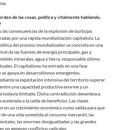
ras.
rden de las cosas, política y vitalmente hablando,
?
 las consecuencias de la explosión de burbujas
radas por una rápida mundialización capitalista. La
lítica del proceso mundializador se concreta en una
rol de las fuentes de energía principales, gas y
ambién minerales, agua y tierra, responsable último
ctuales. El capitalismo ha entrado en una fase
e se apoya en desarrollismos emergentes,
iante la explotación intensiva del territorio superar
n entre una capacidad productiva enorme y un
 todavía limitado. Dicha contradicción desemboca
 acelerada a la caída de beneficios. Las clases
ían en un crecimiento económico como salida para que
l de una vida sometida al consumo mercantil, las
entales, las enormes desigualdades y las grandes
les no generen conflictos radicales.