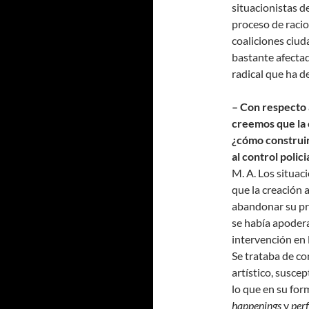
situacionistas d
proceso de racio
coaliciones ciud
bastante afectad
radical que ha 
– Con respecto a
creemos que la 
¿cómo construir
al control polici
M. A. Los situaci
que la creación a
abandonar su pro
se había apodera
intervención en 
Se trataba de co
artístico, susce
lo que en su for
happenings
y
per