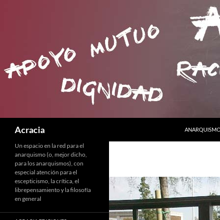
SALTAR AL C
Buscar
Acracia
ANARQUISMO 
Un espacio en la red para el
anarquismo (o, mejor dicho,
para los anarquismos), con
especial atención para el
escepticismo, la crítica, el
librepensamiento y la filosofía
en general