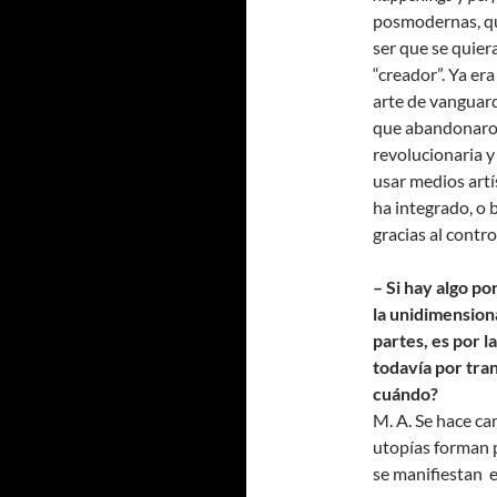
posmodernas, que
ser que se quier
“creador”. Ya er
arte de vanguard
que abandonaron 
revolucionaria y
usar medios artís
ha integrado, o 
gracias al contro
– Si hay algo po
la unidimension
partes, es por l
todavía por tra
cuándo?
M. A. Se hace cam
utopías forman 
se manifiestan e