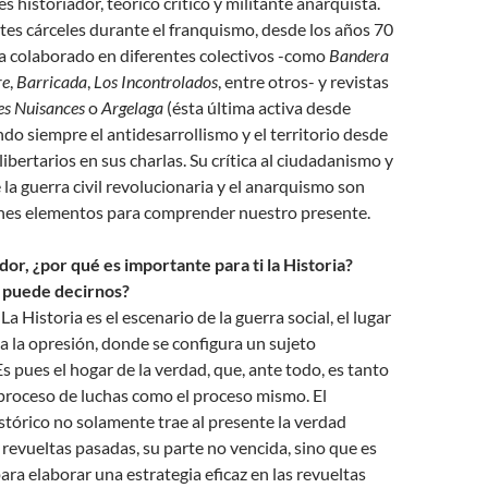
 historiador, teórico crítico y militante anarquista.
tes cárceles durante el franquismo, desde los años 70
ha colaborado en diferentes colectivos -como
Bandera
re
,
Barricada
,
Los Incontrolados
, entre otros- y revistas
es Nuisances
o
Argelaga
(ésta última activa desde
do siempre el antidesarrollismo y el
territorio desde
ibertarios en sus charlas. Su crítica al ciudadanismo y
 la guerra civil revolucionaria y el anarquismo son
nes elementos para comprender nuestro presente.
or, ¿por qué es importante para ti la Historia?
 puede decirnos?
 Historia es el escenario de la guerra social, el lugar
a a la opresión, donde se configura un sujeto
Es pues el hogar de la verdad, que, ante todo, es tanto
 proceso de luchas como el proceso mismo. El
tórico no solamente trae al presente la verdad
 revueltas pasadas, su parte no vencida, sino que es
ara elaborar una estrategia eficaz en las revueltas