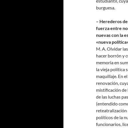
estudiantil, cuy
burguesa.
– Herederos de 
fuerza entre nos
nuevas con la e
«nueva política
M. A. Olvidar las
hacer borrón y c
memoria en suma
la vieja polític
maquillaje. En 
renovación, cuya
mistificación de
de las luchas pa
(entendido como 
reteatralización
políticos de la 
funcionarios, lic