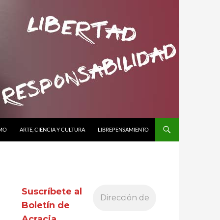
SMO
ARTE, CIENCIA Y CULTURA
LIBREPENSAMIENTO
Suscríbete al
Boletín de
Acracia