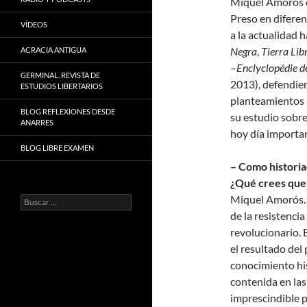
Miquel Amorós es
Preso en diferen
VÍDEOS
a la actualidad 
Negra
,
Tierra Lib
ACRACIA ANTIGUA
–
Enclyclopédie d
GERMINAL. REVISTA DE
2013), defendien
ESTUDIOS LIBERTARIOS
planteamientos l
BLOG REFLEXIONES DESDE
su estudio sobre
ANARRES
hoy día importa
BLOG LIBRE EXAMEN
– Como historiad
¿Qué crees que
Miquel Amorós. La
Buscar:
de la resistenci
revolucionario. 
el resultado del
conocimiento his
contenida en las
imprescindible p