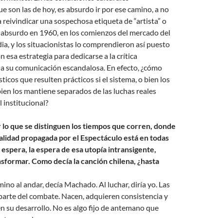
 son las de hoy, es absurdo ir por ese camino, a no
a reivindicar una sospechosa etiqueta de “artista” o
a absurdo en 1960, en los comienzos del mercado del
ia, y los situacionistas lo comprendieron así puesto
esa estrategia para dedicarse a la crítica
 a su comunicación escandalosa. En efecto, ¿cómo
ticos que resulten prácticos si el sistema, o bien los
bien los mantiene separados de las luchas reales
l institucional?
r lo que se distinguen los tiempos que corren, donde
alidad propagada por el Espectáculo está en todas
a espera, la espera de esa utopía intransigente,
nsformar. Como decía la canción chilena, ¿hasta
ino al andar, decía Machado. Al luchar, diría yo. Las
parte del combate. Nacen, adquieren consistencia y
n su desarrollo. No es algo fijo de antemano que