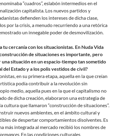
enominaba “cuadros”, eslabón intermedios en el
nalización capitalista. Los nuevos partidos y
adanistas defienden los intereses de dicha clase,
os por la crisis, a menudo recurriendo a una retórica
demostrado un innegable poder de desmovilización.
 tu cercanía con los situacionistas. En Nuda Vida
construcción de situaciones es importante, pero
 una situación en un espacio-tiempo tan sometido
al del Estado y a los polis vestidos de civil?
onistas, en su primera etapa, aquella en la que creían
rtística podía contribuir a la revolución sin
pio medio, aquella pues en la que el capitalismo no
do de dicha creación, elaboraron una estrategia de
la cultura que llamaron “construcción de situaciones”.
nstruir nuevos ambientes, en el ámbito cultural y
ptibles de despertar comportamientos disolventes. Es
ma más integrada al mercado recibió los nombres de
formances
. En las condiciones culturales