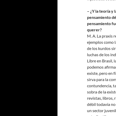
– ¿Y la teoría y
pensamiento déb
pensamiento fue
querer?
M. A. La praxis 
ejemplos como la
de los kurdos sir
luchas de los i
Libre en Brasil,
podemos afirmar 
existe, pero en f
sirva para la co
contundencia, t
sobra de la exis
revistas, libros,
débil todavía no
un sector juven