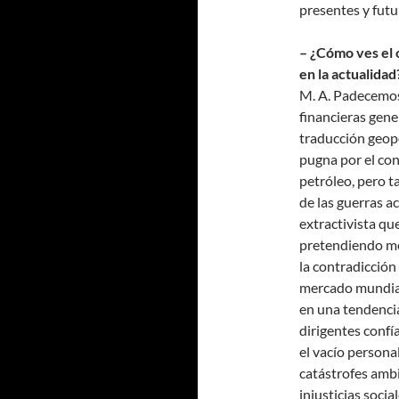
presentes y futu
– ¿Cómo ves el o
en la actualidad
M. A. Padecemos
financieras gene
traducción geopo
pugna por el cont
petróleo, pero t
de las guerras a
extractivista qu
pretendiendo med
la contradicció
mercado mundial
en una tendencia
dirigentes conf
el vacío persona
catástrofes ambi
injusticias socia