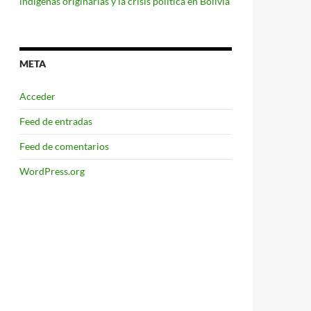
indígenas originarias y la crisis política en Bolivia
META
Acceder
Feed de entradas
Feed de comentarios
WordPress.org