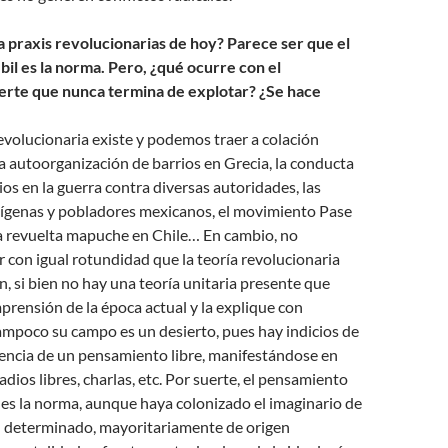
 la praxis revolucionarias de hoy? Parece ser que el
il es la norma. Pero, ¿qué ocurre con el
rte que nunca termina de explotar? ¿Se hace
revolucionaria existe y podemos traer a colación
 autoorganización de barrios en Grecia, la conducta
ios en la guerra contra diversas autoridades, las
ndígenas y pobladores mexicanos, el movimiento Pase
 la revuelta mapuche en Chile… En cambio, no
con igual rotundidad que la teoría revolucionaria
ín, si bien no hay una teoría unitaria presente que
mprensión de la época actual y la explique con
ampoco su campo es un desierto, pues hay indicios de
tencia de un pensamiento libre, manifestándose en
 radios libres, charlas, etc. Por suerte, el pensamiento
 es la norma, aunque haya colonizado el imaginario de
il determinado, mayoritariamente de origen