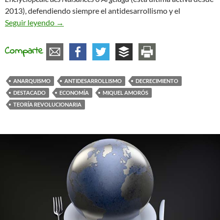
2013), defendiendo siempre el antidesarrollismo y el
Entrevista a Miquel Amoros (teórico y militante 
Seguir leyendo
→
Comparte
ANARQUISMO
ANTIDESARROLLISMO
DECRECIMIENTO
DESTACADO
ECONOMÍA
MIQUEL AMORÓS
TEORÍA REVOLUCIONARIA