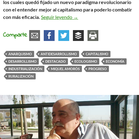
los cuales quedó fijado un nuevo paradigma revolucionario
con el entender mejor al capitalismo para poderlo combatir
¿Que es el antidesarrollismo? 
con más eficacia.
Seguir leyendo
→
Comparte
ANARQUISMO
ANTIDESARROLLISMO
CAPITALISMO
DESARROLLISMO
DESTACADO
ECOLOGISMO
ECONOMÍA
INDUSTRIALIZACIÓN
MIQUEL AMORÓS
PROGRESO
RURALIZACIÓN