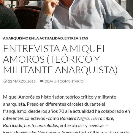
ANARQUISMO EN LA ACTUALIDAD
,
ENTREVISTAS
ENTREVISTA A MIQUEL
AMOROS (TEÓRICO Y
MILITANTE ANARQUISTA)
22 MARZO, 2016
DEJA UN COMENTARIO
Miquel Amorós es historiador, teórico crítico y militante
anarquista. Preso en diferentes cárceles durante el
franquismo, desde los años 70 a la actualidad ha colaborado en
diferentes colectivos -como
Bandera Negra
,
Tierra Libre
,
Barricada
,
Los Incontrolados
, entre otros- y revistas –
Enclyclopédie des Nuisances
o
Argelaga
(ésta última activa desde