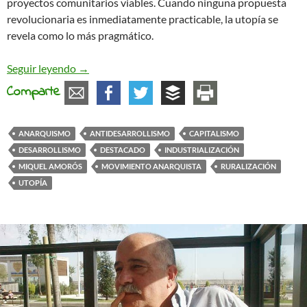
proyectos comunitarios viables. Cuando ninguna propuesta
revolucionaria es inmediatamente practicable, la utopía se
revela como lo más pragmático.
El anarquismo práctico y la utopía concreta
Seguir leyendo
→
Comparte
ANARQUISMO
ANTIDESARROLLISMO
CAPITALISMO
DESARROLLISMO
DESTACADO
INDUSTRIALIZACIÓN
MIQUEL AMORÓS
MOVIMIENTO ANARQUISTA
RURALIZACIÓN
UTOPÍA