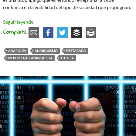
confianza en la viabilidad del tipo de sociedad que propugnan.
La anarquía no es utopía
Seguir leyendo
→
Comparte
ANARQUÍA
ANARQUISMO
DESTACADO
MOVIMIENTO ANARQUISTA
UTOPÍA