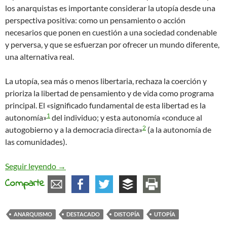
los anarquistas es importante considerar la utopía desde una
perspectiva positiva: como un pensamiento o acción
necesarios que ponen en cuestión a una sociedad condenable
y perversa, y que se esfuerzan por ofrecer un mundo diferente,
una alternativa real.
La utopía, sea más o menos libertaria, rechaza la coerción y
prioriza la libertad de pensamiento y de vida como programa
principal. El «significado fundamental de esta libertad es la
1
autonomía»
del individuo; y esta autonomía «conduce al
2
autogobierno y a la democracia directa»
(a la autonomía de
las comunidades).
A modo de introducción: variedad y riqueza de las
Seguir leyendo
→
Comparte
ANARQUISMO
DESTACADO
DISTOPÍA
UTOPÍA