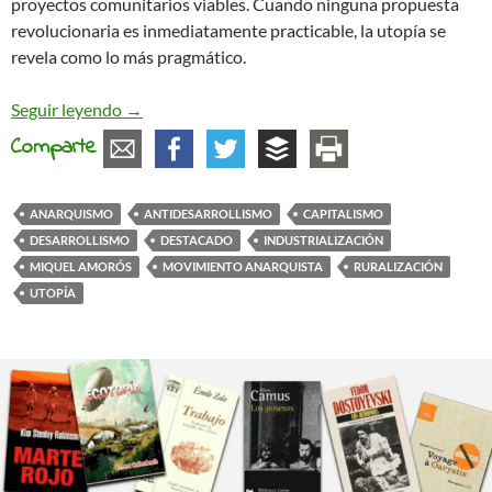
proyectos comunitarios viables. Cuando ninguna propuesta
revolucionaria es inmediatamente practicable, la utopía se
revela como lo más pragmático.
El anarquismo práctico y la utopía concreta
Seguir leyendo
→
Comparte
ANARQUISMO
ANTIDESARROLLISMO
CAPITALISMO
DESARROLLISMO
DESTACADO
INDUSTRIALIZACIÓN
MIQUEL AMORÓS
MOVIMIENTO ANARQUISTA
RURALIZACIÓN
UTOPÍA