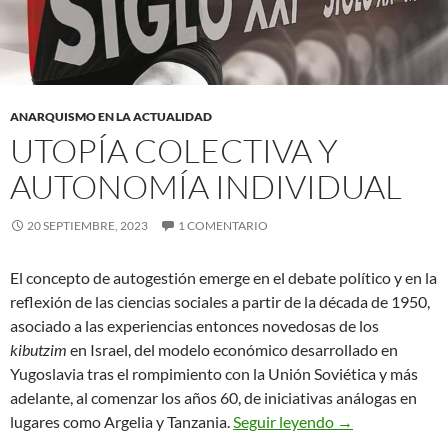
ANARQUISMO EN LA ACTUALIDAD
UTOPÍA COLECTIVA Y
AUTONOMÍA INDIVIDUAL
20 SEPTIEMBRE, 2023
1 COMENTARIO
El concepto de autogestión emerge en el debate político y en la
reflexión de las ciencias sociales a partir de la década de 1950,
asociado a las experiencias entonces novedosas de los
kibutzim
en Israel, del modelo económico desarrollado en
Yugoslavia tras el rompimiento con la Unión Soviética y más
adelante, al comenzar los años 60, de iniciativas análogas en
Utopía colectiva
lugares como Argelia y Tanzania.
Seguir leyendo
→