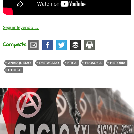
La utopía como deseo ético-social
Seguir leyendo
→
Comparte
ANARQUISMO
DESTACADO
ÉTICA
FILOSOFÍA
HISTORIA
UTOPÍA