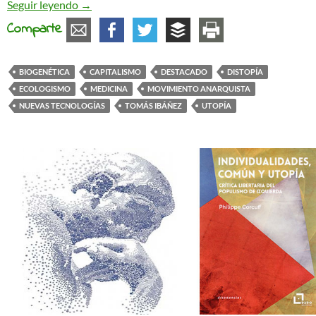
Negras tormentas
Seguir leyendo
→
Comparte
BIOGENÉTICA
CAPITALISMO
DESTACADO
DISTOPÍA
ECOLOGISMO
MEDICINA
MOVIMIENTO ANARQUISTA
NUEVAS TECNOLOGÍAS
TOMÁS IBÁÑEZ
UTOPÍA