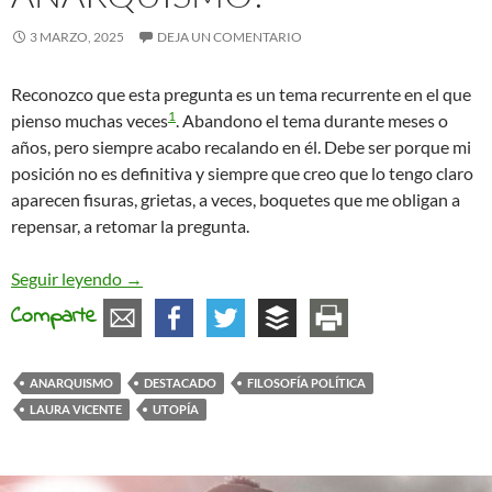
3 MARZO, 2025
DEJA UN COMENTARIO
Reconozco que esta pregunta es un tema recurrente en el que
1
pienso muchas veces
. Abandono el tema durante meses o
años, pero siempre acabo recalando en él. Debe ser porque mi
posición no es definitiva y siempre que creo que lo tengo claro
aparecen fisuras, grietas, a veces, boquetes que me obligan a
repensar, a retomar la pregunta.
¿Necesita utopías el anarquismo?
Seguir leyendo
→
Comparte
ANARQUISMO
DESTACADO
FILOSOFÍA POLÍTICA
LAURA VICENTE
UTOPÍA