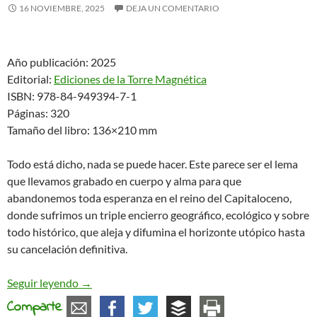
16 NOVIEMBRE, 2025
DEJA UN COMENTARIO
Año publicación: 2025
Editorial:
Ediciones de la Torre Magnética
ISBN: 978-84-949394-7-1
Páginas: 320
Tamaño del libro: 136×210 mm
Todo está dicho, nada se puede hacer. Este parece ser el lema
que llevamos grabado en cuerpo y alma para que
abandonemos toda esperanza en el reino del Capitaloceno,
donde sufrimos un triple encierro geográfico, ecológico y sobre
todo histórico, que aleja y difumina el horizonte utópico hasta
su cancelación definitiva.
El hombre sin horizonte. Materiales sobre la utop
Seguir leyendo
→
Comparte