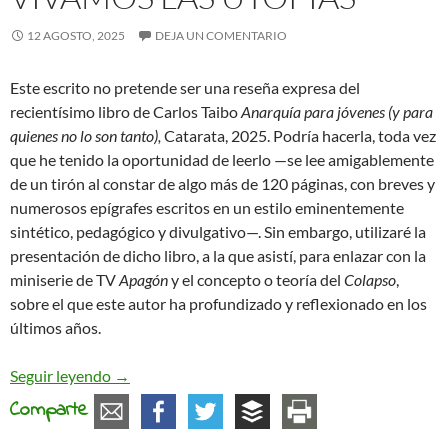
12 AGOSTO, 2025
DEJA UN COMENTARIO
Este escrito no pretende ser una reseña expresa del
recientísimo libro de Carlos Taibo
Anarquía para jóvenes (y para
quienes no lo son tanto),
Catarata, 2025. Podría hacerla, toda vez
que he tenido la oportunidad de leerlo —se lee amigablemente
de un tirón al constar de algo más de 120 páginas, con breves y
numerosos epígrafes escritos en un estilo eminentemente
sintético, pedagógico y divulgativo—. Sin embargo, utilizaré la
presentación de dicho libro, a la que asistí, para enlazar con la
miniserie de TV
Apagón
y el concepto o teoría del
Colapso
,
sobre el que este autor ha profundizado y reflexionado en los
últimos años.
Vivamos las Utopías
Seguir leyendo
→
Comparte