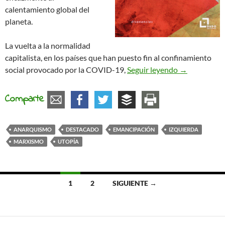
calentamiento global del
planeta.
La vuelta a la normalidad
capitalista, en los países que han puesto fin al confinamiento
Invitación a 
social provocado por la COVID-19,
Seguir leyendo
→
Comparte
ANARQUISMO
DESTACADO
EMANCIPACIÓN
IZQUIERDA
MARXISMO
UTOPÍA
Ir
1
2
SIGUIENTE →
a
las