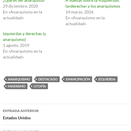
¿Qué es ser anarquista?
A vueltas sobre la «izquierda»,
29 diciembre, 2020
la»derecha» y los anarquismos
En «Anarquismo en la
14 marzo, 2026
actualidad»
En «Anarquismo en la
actualidad»
Izquierdas y derechas (y
anarquismo)
1 agosto, 2019
En «Anarquismo en la
actualidad»
ANARQUISMO
DESTACADO
EMANCIPACIÓN
IZQUIERDA
MARXISMO
UTOPÍA
Navegación
ENTRADA ANTERIOR
de
Estados Unidos
entradas