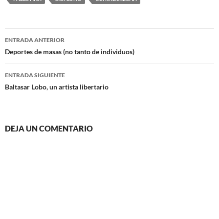
Navegación
ENTRADA ANTERIOR
de
Deportes de masas (no tanto de individuos)
entradas
ENTRADA SIGUIENTE
Baltasar Lobo, un artista libertario
DEJA UN COMENTARIO