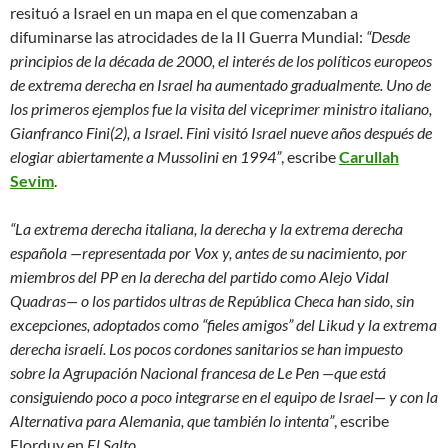
resituó a Israel en un mapa en el que comenzaban a
difuminarse las atrocidades de la II Guerra Mundial:
“Desde
principios de la década de 2000, el interés de los políticos europeos
de extrema derecha en Israel ha aumentado gradualmente. Uno de
los primeros ejemplos fue la visita del viceprimer ministro italiano,
Gianfranco Fini(2), a Israel. Fini visitó Israel nueve años después de
elogiar abiertamente a Mussolini en 1994”
, escribe
Carullah
Sevim
.
“La extrema derecha italiana, la derecha y la extrema derecha
española —representada por Vox y, antes de su nacimiento, por
miembros del PP en la derecha del partido como Alejo Vidal
Quadras— o los partidos ultras de República Checa han sido, sin
excepciones, adoptados como “fieles amigos” del Likud y la extrema
derecha israelí. Los pocos cordones sanitarios se han impuesto
sobre la Agrupación Nacional francesa de Le Pen —que está
consiguiendo poco a poco integrarse en el equipo de Israel— y con la
Alternativa para Alemania, que también lo intenta”
, escribe
Elorduy en
El Salto
.