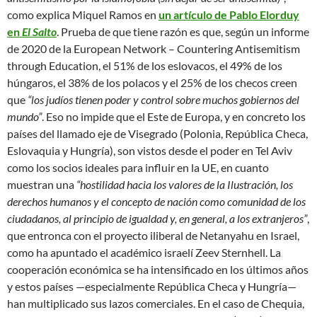
como explica Miquel Ramos en
un artículo de Pablo Elorduy
en
El Salto
. Prueba de que tiene razón es que, según un informe
de 2020 de la European Network – Countering Antisemitism
through Education, el 51% de los eslovacos, el 49% de los
húngaros, el 38% de los polacos y el 25% de los checos creen
que
“los judíos tienen poder y control sobre muchos gobiernos del
mundo”
. Eso no impide que el Este de Europa, y en concreto los
países del llamado eje de Visegrado (Polonia, República Checa,
Eslovaquia y Hungría), son vistos desde el poder en Tel Aviv
como los socios ideales para influir en la UE, en cuanto
muestran una
“hostilidad hacia los valores de la Ilustración, los
derechos humanos y el concepto de nación como comunidad de los
ciudadanos, al principio de igualdad y, en general, a los extranjeros”
,
que entronca con el proyecto iliberal de Netanyahu en Israel,
como ha apuntado el académico israelí Zeev Sternhell. La
cooperación económica se ha intensificado en los últimos años
y estos países —especialmente República Checa y Hungría—
han multiplicado sus lazos comerciales. En el caso de Chequia,