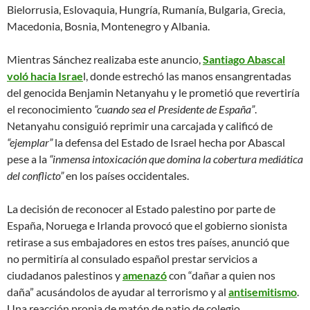
Bielorrusia, Eslovaquia, Hungría, Rumanía, Bulgaria, Grecia,
Macedonia, Bosnia, Montenegro y Albania.
Mientras Sánchez realizaba este anuncio,
Santiago Abascal
voló hacia Israe
l, donde estrechó las manos ensangrentadas
del genocida Benjamin Netanyahu y le prometió que revertiría
el reconocimiento
“cuando sea el Presidente de España”
.
Netanyahu consiguió reprimir una carcajada y calificó de
“ejemplar”
la defensa del Estado de Israel hecha por Abascal
pese a la
“inmensa intoxicación que domina la cobertura mediática
del conflicto”
en los países occidentales.
La decisión de reconocer al Estado palestino por parte de
España, Noruega e Irlanda provocó que el gobierno sionista
retirase a sus embajadores en estos tres países, anunció que
no permitiría al consulado español prestar servicios a
ciudadanos palestinos y
amenazó
con “dañar a quien nos
daña” acusándolos de ayudar al terrorismo y al
antisemitismo
.
Una reacción propia de matón de patio de colegio