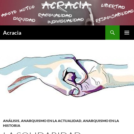
Buscar
Acracia
SALTAR
MENÚ
AL
PRINCI
CONTENIDO
ANÁLISIS
,
ANARQUISMO EN LA ACTUALIDAD
,
ANARQUISMO EN LA
HISTORIA