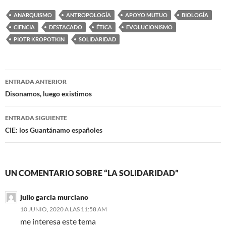
ANARQUISMO
ANTROPOLOGÍA
APOYO MUTUO
BIOLOGÍA
CIENCIA
DESTACADO
ÉTICA
EVOLUCIONISMO
PIOTR KROPOTKIN
SOLIDARIDAD
Navegación
ENTRADA ANTERIOR
de
Disonamos, luego existimos
entradas
ENTRADA SIGUIENTE
CIE: los Guantánamo españoles
UN COMENTARIO SOBRE “LA SOLIDARIDAD”
julio garcia murciano
10 JUNIO, 2020 A LAS 11:58 AM
me interesa este tema