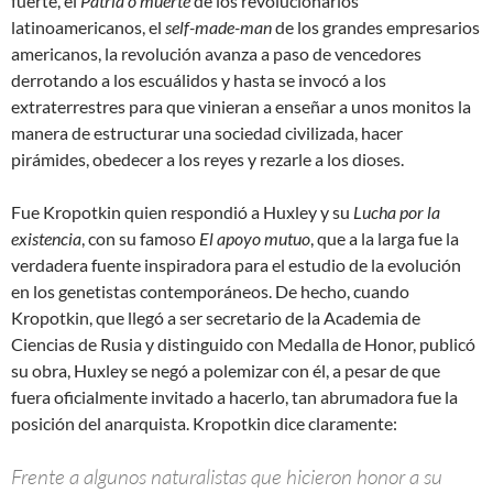
fuerte, el
Patria o muerte
de los revolucionarios
latinoamericanos, el
self-made-man
de los grandes empresarios
americanos, la revolución avanza a paso de vencedores
derrotando a los escuálidos y hasta se invocó a los
extraterrestres para que vinieran a enseñar a unos monitos la
manera de estructurar una sociedad civilizada, hacer
pirámides, obedecer a los reyes y rezarle a los dioses.
Fue Kropotkin quien respondió a Huxley y su
Lucha por la
existencia
, con su famoso
El apoyo mutuo
, que a la larga fue la
verdadera fuente inspiradora para el estudio de la evolución
en los genetistas contemporáneos. De hecho, cuando
Kropotkin, que llegó a ser secretario de la Academia de
Ciencias de Rusia y distinguido con Medalla de Honor, publicó
su obra, Huxley se negó a polemizar con él, a pesar de que
fuera oficialmente invitado a hacerlo, tan abrumadora fue la
posición del anarquista. Kropotkin dice claramente:
Frente a algunos naturalistas que hicieron honor a su