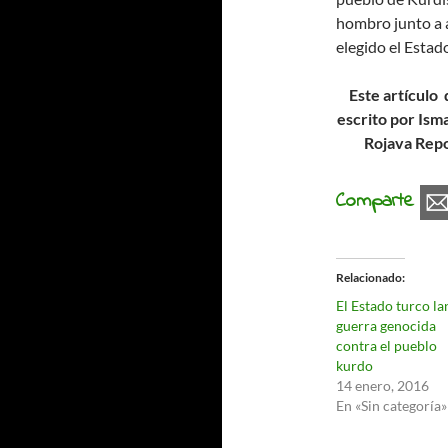
hombro junto a a
elegido el Esta
Este artículo 
escrito por Ism
Rojava Repo
Comparte
Relacionado
El Estado turco la
guerra genocida
contra el pueblo
kurdo
14 enero, 2016
En «Sin categoría»