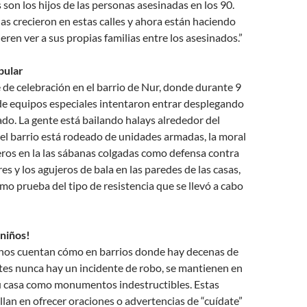
 son los hijos de las personas asesinadas en los 90.
las crecieron en estas calles y ahora están haciendo
eren ver a sus propias familias entre los asesinados.”
pular
de celebración en el barrio de Nur, donde durante 9
 de equipos especiales intentaron entrar desplegando
o. La gente está bailando halays alrededor del
i el barrio está rodeado de unidades armadas, la moral
jeros en la las sábanas colgadas como defensa contra
es y los agujeros de bala en las paredes de las casas,
o prueba del tipo de resistencia que se llevó a cabo
niños!
nos cuentan cómo en barrios donde hay decenas de
tes nunca hay un incidente de robo, se mantienen en
su casa como monumentos indestructibles. Estas
lan en ofrecer oraciones o advertencias de “cuídate”