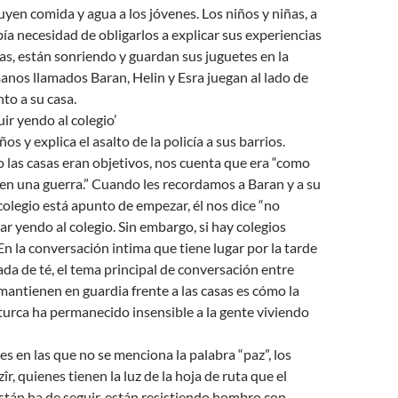
uyen comida y agua a los jóvenes. Los niños y niñas, a
bía necesidad de obligarlos a explicar sus experiencias
as, están sonriendo y guardan sus juguetes en la
nos llamados Baran, Helin y Esra juegan al lado de
nto a su casa.
ir yendo al colegio’
os y explica el asalto de la policía a sus barrios.
las casas eran objetivos, nos cuenta que era “como
en una guerra.” Cuando les recordamos a Baran y a su
olegio está apunto de empezar, él nos dice “no
r yendo al colegio. Sin embargo, si hay colegios
En la conversación intima que tiene lugar por la tarde
a de té, el tema principal de conversación entre
mantienen en guardia frente a las casas es cómo la
turca ha permanecido insensible a la gente viviendo
s en las que no se menciona la palabra “paz”, los
îr, quienes tienen la luz de la hoja de ruta que el
tán ha de seguir, están resistiendo hombro con