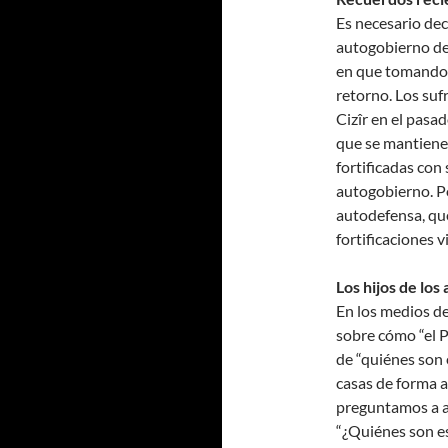
Es necesario dec
autogobierno de
en que tomando 
retorno. Los suf
Cizîr en el pasa
que se mantiene 
fortificadas con
autogobierno. P
autodefensa, que
fortificaciones v
Los hijos de los
En los medios d
sobre cómo “el 
de “quiénes son
casas de forma a
preguntamos a aq
“¿Quiénes son es