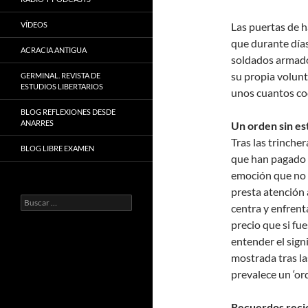
VÍDEOS
Las puertas de ha
que durante días
ACRACIA ANTIGUA
soldados armado
su propia volunt
GERMINAL. REVISTA DE
ESTUDIOS LIBERTARIOS
unos cuantos coc
BLOG REFLEXIONES DESDE
ANARRES
Un orden sin es
Tras las trincher
BLOG LIBRE EXAMEN
que han pagado 
emoción que no 
presta atención 
Buscar:
centra y enfren
precio que si fu
entender el signi
mostrada tras las
prevalece un ‘ord
Recuerdos reci