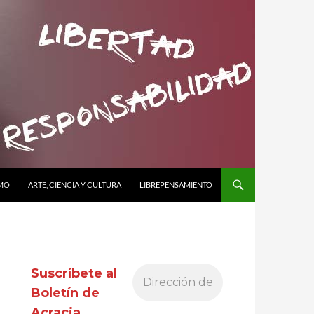
SMO
ARTE, CIENCIA Y CULTURA
LIBREPENSAMIENTO
Suscríbete al
Boletín de
Acracia