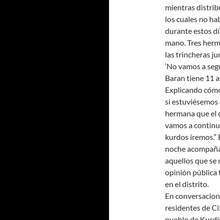
mientras distrib
los cuales no ha
durante estos dí
mano. Tres herma
las trincheras ju
‘No vamos a segu
Baran tiene 11 añ
Explicando cómo 
si estuviésemos 
hermana que el c
vamos a continua
kurdos iremos.” 
noche acompañad
aquellos que se 
opinión pública 
en el distrito.
En conversacione
residentes de Ciz
pueblo de Kurdis