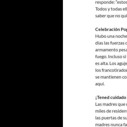
responde: “estos
Todos y todas el
saber que no qui
Celebración Po
Hubo una noche 
días las fuerzas
armamento pesad
fuego. Incluso s
es alta. Los agu
los francotirador
se mantienen com
aquí.
¡Tened cuidado 
Las madres que 
miles de residen
las puertas de 
madres nunca fal