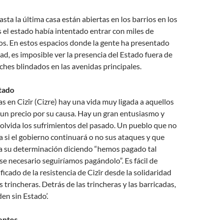
sta la última casa están abiertas en los barrios en los
 el estado había intentado entrar con miles de
s. En estos espacios donde la gente ha presentado
ad, es imposible ver la presencia del Estado fuera de
hes blindados en las avenidas principales.
tado
as en Cizîr (Cizre) hay una vida muy ligada a aquellos
un precio por su causa. Hay un gran entusiasmo y
olvida los sufrimientos del pasado. Un pueblo que no
a si el gobierno continuará o no sus ataques y que
ta su determinación diciendo “hemos pagado tal
ese necesario seguiríamos pagándolo”. Es fácil de
ficado de la resistencia de Cizîr desde la solidaridad
 trincheras. Detrás de las trincheras y las barricadas,
en sin Estado’.
entes…