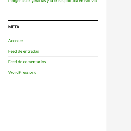
indígenas originarias y la crisis política en Bolivia
META
Acceder
Feed de entradas
Feed de comentarios
WordPress.org