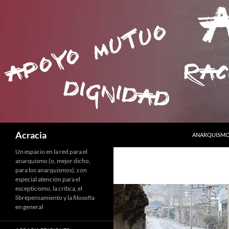
SALTAR AL C
Buscar
Acracia
ANARQUISMO 
Un espacio en la red para el
anarquismo (o, mejor dicho,
para los anarquismos), con
especial atención para el
escepticismo, la crítica, el
librepensamiento y la filosofía
en general