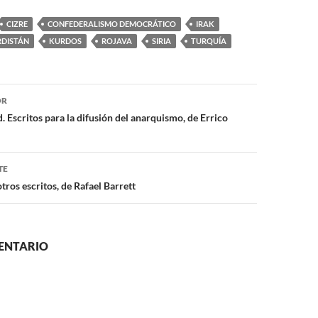
CIZRE
CONFEDERALISMO DEMOCRÁTICO
IRAK
DISTÁN
KURDOS
ROJAVA
SIRIA
TURQUÍA
ón
OR
Escritos para la difusión del anarquismo, de Errico
TE
ros escritos, de Rafael Barrett
ENTARIO