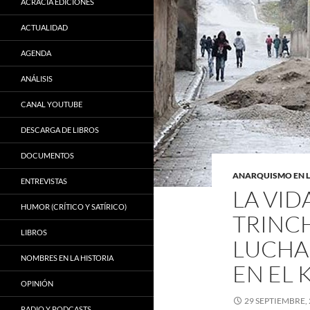
ACRACIA EDICIONES
ACTUALIDAD
AGENDA
ANÁLISIS
CANAL YOUTUBE
DESCARGA DE LIBROS
DOCUMENTOS
ANARQUISMO EN 
ENTREVISTAS
LA VID
HUMOR (CRÍTICO Y SATÍRICO)
TRINCH
LIBROS
LUCHA
NOMBRES EN LA HISTORIA
EN EL 
OPINIÓN
29 SEPTIEMBRE,
RADIO Y PODCASTS