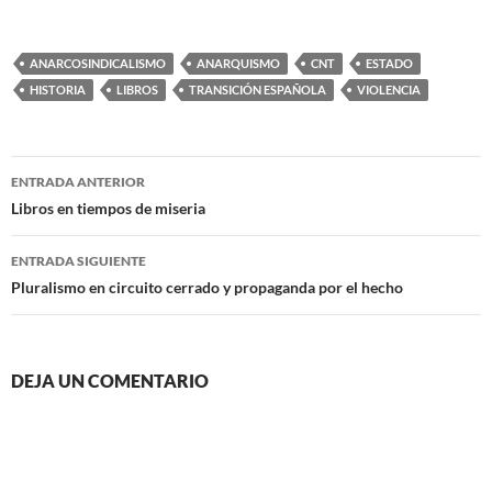
ANARCOSINDICALISMO
ANARQUISMO
CNT
ESTADO
HISTORIA
LIBROS
TRANSICIÓN ESPAÑOLA
VIOLENCIA
Navegación
ENTRADA ANTERIOR
de
Libros en tiempos de miseria
entradas
ENTRADA SIGUIENTE
Pluralismo en circuito cerrado y propaganda por el hecho
DEJA UN COMENTARIO