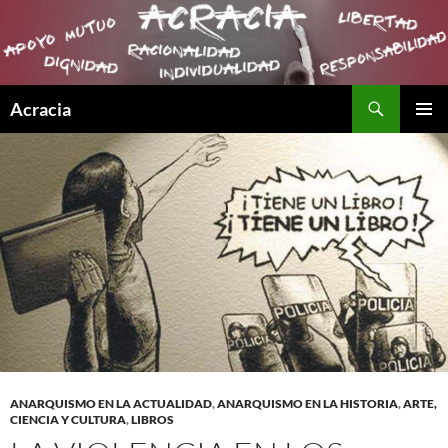
Buscar
Acracia
SALTAR
MENÚ
AL
PRINCI
CONTENIDO
ANARQUISMO EN LA ACTUALIDAD
,
ANARQUISMO EN LA HISTORIA
,
ARTE,
CIENCIA Y CULTURA
,
LIBROS