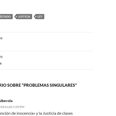
ESTADO
JUSTICIA
LEY
ón
OR
TE
s
IO SOBRE “PROBLEMAS SINGULARES”
Alberola
18 A LAS 1:09 PM
nción de inocencia» y la Justicia de clases