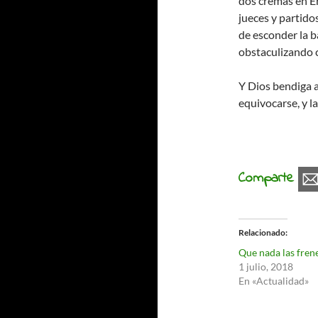
dos cremas en Er
jueces y partido
de esconder la b
obstaculizando c
Y Dios bendiga 
equivocarse, y la
Comparte
Relacionado
Que nada las fren
1 julio, 2018
En «Actualidad»