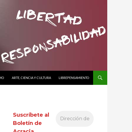
SMO
ARTE, CIENCIA Y CULTURA
LIBREPENSAMIENTO
Suscríbete al
Boletín de
Acracia