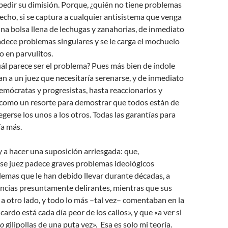
edir su dimisión. Porque, ¿quién no tiene problemas
echo, si se captura a cualquier antisistema que venga
na bolsa llena de lechugas y zanahorias, de inmediato
padece problemas singulares y se le carga el mochuelo
 en parvulitos.
cuál parece ser el problema? Pues más bien de índole
an a un juez que necesitaría serenarse, y de inmediato
demócratas y progresistas, hasta reaccionarios y
n como un resorte para demostrar que todos están de
gerse los unos a los otros. Todas las garantías para
ía más.
y a hacer una suposición arriesgada: que,
ese juez padece graves problemas ideológicos
lemas que le han debido llevar durante décadas, a
encias presuntamente delirantes, mientras que sus
a otro lado, y todo lo más –tal vez– comentaban en la
cardo está cada día peor de los callos», y que «a ver si
ao
gilipollas de una puta vez». Esa es solo mi teoría.