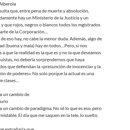
Alberola
sulta que, entre pena de muerte y absolución,
damente hay un Ministerio de la Justicia y un
 y que rojos, negros o blancos todos los mgistrados
arte de la Corporación…
 de eso hay, no cabe la menor duda. Además, algo de
d (buena y mala) hay en todos…Pero, si nos
a que la realidad es la que es y no la que deseamos
quistas, no debería sorprendernos que haya
dos que defiendan la «presunción de inocencia» y la
ión de poderes». No solo porque la actual es una
de clases…
ta un cambio de
urio
a un cambio de paradigma. No sé lo que es eso, pero
midable. El día que me saquen en la tele, lo suelto.
me extrañaría que