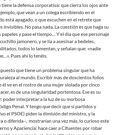
 tiene la defensa corporativa: que cierra los ojos ante
ejemplo, que vean a un colega escribiendo en el
o está apagado, o que escuchen en el retrete que
s invisibles. No pasa nada. La cuestión es que haga su
os papeles y pase el tiempo… Y el día que ese personaje
l cuchillo jamonero, y se lía a asesinar a bedeles,
bilitados, todos lo lamentan, y señalan que: «nadie
e…». Pues ahí lo tenéis.
 supuesto que tiene un problema singular que ha
raleza al mundo. Escribir más de doscientos folios
e él ve en el rostro de una mujer violada por cinco
lacer, es de una singularidad portentosa. Ese es su
z: poder interpretar a la luz de su morbosa
ódigo Penal. Y tengo que decir que si partidos y
vo el PSOE) piden la dimisión del ministro, y la
 o diferida–, mostrarían una vez más, lo curioso este
rno y Apariencia: hace caer a Cifuentes por robar