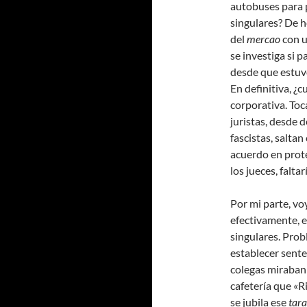
autobuses para p
singulares? De h
del
mercao
con u
se investiga si 
desde que estuvo
En definitiva, ¿
corporativa. Toc
juristas, desde 
fascistas, salta
acuerdo en prote
los jueces, faltar
Por mi parte, vo
efectivamente, 
singulares. Prob
establecer sent
colegas miraban 
cafetería que «Ri
se jubila ese
tar