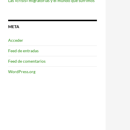
Las «crisis» migratorias y el mundo que sufrimos
META
Acceder
Feed de entradas
Feed de comentarios
WordPress.org