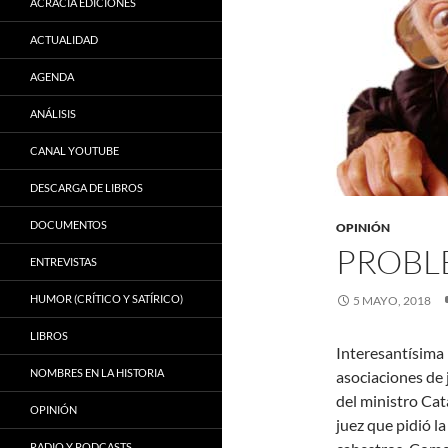
ACRACIA EDICIONES
ACTUALIDAD
AGENDA
ANÁLISIS
CANAL YOUTUBE
DESCARGA DE LIBROS
DOCUMENTOS
OPINIÓN
PROBL
ENTREVISTAS
HUMOR (CRÍTICO Y SATÍRICO)
5 MAYO, 2018
LIBROS
Interesantísima 
NOMBRES EN LA HISTORIA
asociaciones de 
del ministro Cat
OPINIÓN
juez que pidió l
RADIO Y PODCASTS