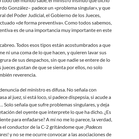
 todo del mundo sabe, el ministro insinuó que dicho
ardo González– padece un «problema singular», y que
al del Poder Judicial, el Gobierno de los Jueces,
actuado «de forma preventiva». Como todos sabemos,
ventiva es de una importancia muy importante en este
breo. Todos esos tipos están acostumbrados a que
one ni una coma de lo que hacen, y quieren lavar sus
grura de sus despachos, sin que nadie se entere de lo
s jueces gustan de que se sienta por ellos, no solo
ambién reverencia.
denuncia del ministro es difusa. No señala con
asa al juez, si está loco, si padece dispepsia, si acude a
… Solo señala que sufre problemas singulares, y deja
retación del oyente que interprete lo que ha dicho. ¿Es
iente para enfadarse? A mí no me lo parece, la verdad,
a el conductor de la C-2 gritándome que
¡Padeces
ares!
y no se me ocurre convocar a las asociaciones de