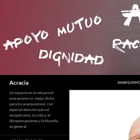
SALTAR AL C
Buscar
Acracia
ANARQUISMO 
Un espacio en la red para el
anarquismo (o, mejor dicho,
para los anarquismos), con
especial atención para el
escepticismo, la crítica, el
librepensamiento y la filosofía
en general