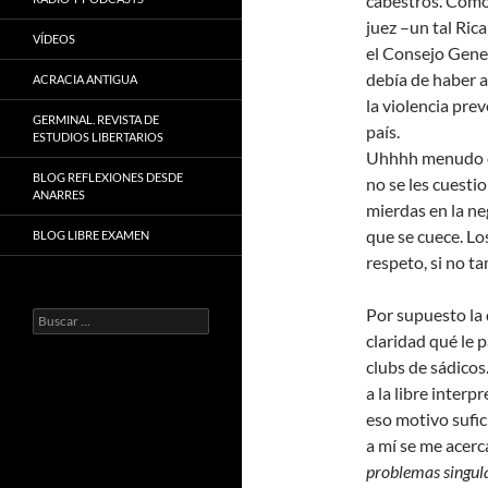
cabestros. Como
juez –un tal Ric
VÍDEOS
el Consejo Gener
debía de haber 
ACRACIA ANTIGUA
la violencia pre
GERMINAL. REVISTA DE
país.
ESTUDIOS LIBERTARIOS
Uhhhh menudo ca
BLOG REFLEXIONES DESDE
no se les cuesti
ANARRES
mierdas en la ne
que se cuece. Lo
BLOG LIBRE EXAMEN
respeto, si no t
Por supuesto la 
Buscar:
claridad qué le p
clubs de sádicos
a la libre interp
eso motivo sufic
a mí se me acerc
problemas singul