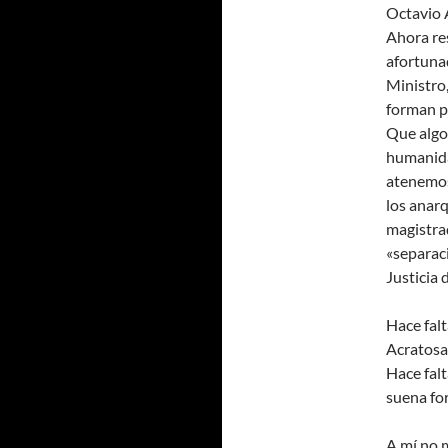
Octavio 
Ahora re
afortuna
Ministro,
forman p
Que algo
humanida
atenemos 
los anar
magistra
«separac
Justicia 
Hace fal
Acratosa
Hace falt
suena for
A mí no 