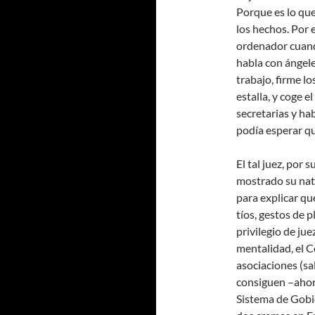
Porque es lo que
los hechos. Por 
ordenador cuand
habla con ángele
trabajo, firme l
estalla, y coge e
secretarias y ha
podía esperar qu
El tal juez, por
mostrado su natu
para explicar qu
tíos, gestos de p
privilegio de jue
mentalidad, el C
asociaciones (sal
consiguen –ahora
Sistema de Gobie