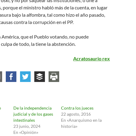
oski, y no por saquear las instituciones; o une a
s, porque el ministro habló más de la cuenta, en lugar
asura bajo la alfombra, tal como hizo el año pasado,
ausas contra la corrupción en el PP.
a América, que el Pueblo votando, no puede
 culpa de todo, la tiene la abstención.
Acratosaurio rex
e
De la independencia
Contra los jueces
judicial y de los gases
22 agosto, 2016
intestinales
En «Anarquismo en la
23 junio, 2024
historia»
En «Opinión»