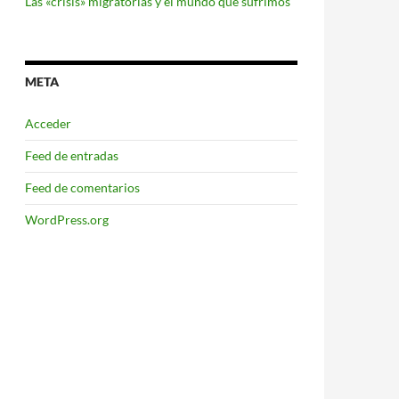
Las «crisis» migratorias y el mundo que sufrimos
META
Acceder
Feed de entradas
Feed de comentarios
WordPress.org