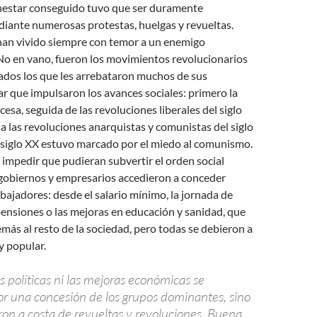
enestar conseguido tuvo que ser duramente
iante numerosas protestas, huelgas y revueltas.
 han vivido siempre con temor a un enemigo
No en vano, fueron los movimientos revolucionarios
sados los que les arrebataron muchos de sus
par que impulsaron los avances sociales: primero la
esa, seguida de las revoluciones liberales del siglo
r a las revoluciones anarquistas y comunistas del siglo
 siglo XX estuvo marcado por el miedo al comunismo.
 impedir que pudieran subvertir el orden social
 gobiernos y empresarios accedieron a conceder
abajadores: desde el salario mínimo, la jornada de
pensiones o las mejoras en educación y sanidad, que
más al resto de la sociedad, pero todas se debieron a
 y popular.
es políticas ni las mejoras económicas se
or una concesión de los grupos dominantes, sino
ron a costa de revueltas y revoluciones. Buena