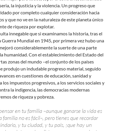
eria, la injusticia y la violencia. Un progreso que
vidado por completo cualquier consideración hacia
s y que no ve en la naturaleza de este planeta único
te de riqueza por explotar.
ulta innegable que si examinamos la historia, tras el
da Guerra Mundial en 1945, por primera vez hubo una
 mejoró considerablemente la suerte de una parte
la humanidad. Con el establecimiento del Estado del
ertas zonas del mundo –el conjunto de los países
se produjo un indudable progreso material, seguido
avances en cuestiones de educación, sanidad y
a los impuestos progresivos, a los servicios sociales y
contra la indigencia, las democracias modernas
remos de riqueza y pobreza.
pensar en tu familia –aunque ganarse la vida es
a familia no es fácil–, pero tienes que recordar
indario, y tu ciudad, y tu país, ¡que hay un