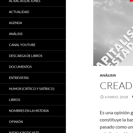
ACRACIA EDICIONES
ACTUALIDAD
AGENDA
ANÁLISIS
CANAL YOUTUBE
DESCARGA DE LIBROS
DOCUMENTOS
ANÁLISIS
ENTREVISTAS
CREADO
HUMOR (CRÍTICO Y SATÍRICO)
6 MAYO, 2018
LIBROS
NOMBRES EN LA HISTORIA
Es una opinión 
constituye la ba
OPINIÓN
pasado como una 
RADIO Y PODCASTS