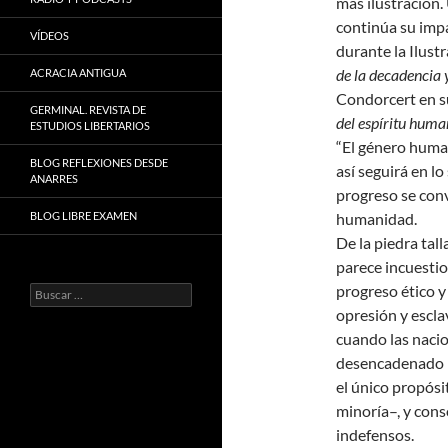
más ilustración.
continúa su impa
VÍDEOS
durante la Ilust
de la decadencia
ACRACIA ANTIGUA
Condorcert en 
GERMINAL. REVISTA DE
del espíritu hum
ESTUDIOS LIBERTARIOS
“El género huma
BLOG REFLEXIONES DESDE
así seguirá en lo
ANARRES
progreso se convi
BLOG LIBRE EXAMEN
humanidad.
De la piedra tall
parece incuestio
progreso ético y
Buscar:
opresión y escla
cuando las nacio
desencadenado m
el único propósi
minoría–, y cons
indefensos.