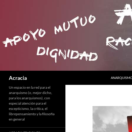
SALTAR AL C
Buscar
Acracia
ANARQUISMO 
Un espacio en la red para el
anarquismo (o, mejor dicho,
para los anarquismos), con
especial atención para el
escepticismo, la crítica, el
librepensamiento y la filosofía
en general