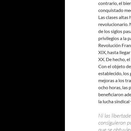
contrario, el bi
conquistado med
Las clases altas
revolucionario. 
de los siglos pa
privilegios a la 
Revolución Franc
XIX, hasta llega
XX. De hecho, el
Con el objeto de
establecido, los
mejoras a los tr
ocho horas, las 
beneficiaron ade
la lucha sindical
Ni las libertad
consiguieron p
que se obtuvie