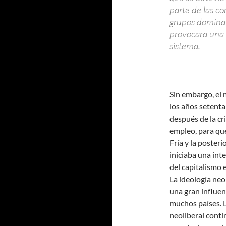
parte de las co
grupos domina
provocara una 
sistema.
Sin embargo, el 
los años setenta 
después de la cr
empleo, para que
Fría y la poster
iniciaba una int
del capitalismo 
La ideología neo
una gran influen
muchos países. L
neoliberal cont