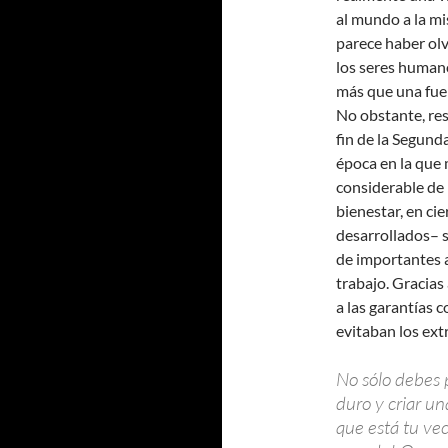
al mundo a la mis
parece haber ol
los seres humano
más que una fuen
No obstante, res
fin de la Segun
época en la que
considerable de 
bienestar, en ci
desarrollados– 
de importantes 
trabajo. Gracias 
a las garantías 
evitaban los ext
No sólo debes 
duro y criar un
que está tu vec