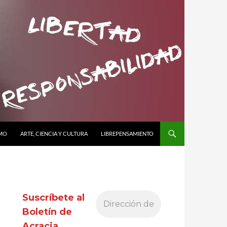
SMO
ARTE, CIENCIA Y CULTURA
LIBREPENSAMIENTO
Suscríbete al
Boletín de
Acracia