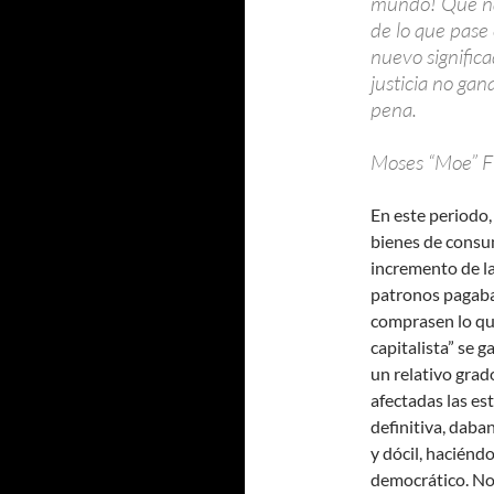
mundo! Que nac
de lo que pase
nuevo significa
justicia no gan
pena.
Moses “Moe” 
En este periodo,
bienes de consum
incremento de la
patronos pagaban
comprasen lo qu
capitalista” se 
un relativo grado
afectadas las est
definitiva, daba
y dócil, haciénd
democrático. No f