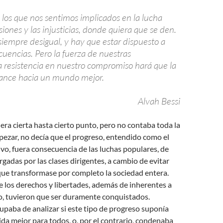
os que nos sentimos implicados en la lucha
siones y las injusticias, donde quiera que se den.
siempre desigual, y hay que estar dispuesto a
ecuencias. Pero la fuerza de nuestras
la resistencia en nuestro compromiso hará que la
nce hacia un mundo mejor.
Alvah Bessi
 era cierta hasta cierto punto, pero no contaba toda la
ezar, no decía que el progreso, entendido como el
ivo, fuera consecuencia de las luchas populares, de
gadas por las clases dirigentes, a cambio de evitar
que transformase por completo la sociedad entera.
 los derechos y libertades, además de inherentes a
, tuvieron que ser duramente conquistados.
paba de analizar si este tipo de progreso suponía
da mejor para todos, o, por el contrario, condenaba