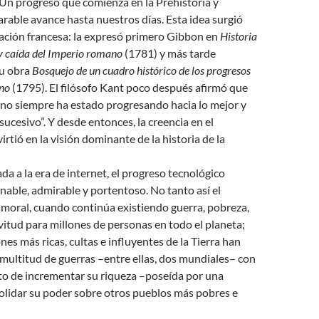
 Un progreso que comienza en la Prehistoria y
rable avance hasta nuestros días. Esta idea surgió
ración francesa: la expresó primero Gibbon en
Historia
 y caída del Imperio romano
(1781) y más tarde
su obra
Bosquejo de un cuadro histórico de los progresos
ano
(1795). El filósofo Kant poco después afirmó que
no siempre ha estado progresando hacia lo mejor y
 sucesivo”. Y desde entonces, la creencia en el
rtió en la visión dominante de la historia de la
ada a la era de internet, el progreso tecnológico
nable, admirable y portentoso. No tanto así el
 moral, cuando continúa existiendo guerra, pobreza,
vitud para millones de personas en todo el planeta;
nes más ricas, cultas e influyentes de la Tierra han
ultitud de guerras –entre ellas, dos mundiales– con
to de incrementar su riqueza –poseída por una
olidar su poder sobre otros pueblos más pobres e