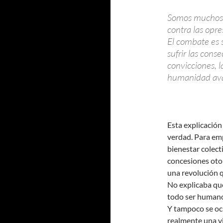
Somos muchos l
contra las opre
El combate es 
sufrir las cons
convicciones, 
humanidad ava
Esta explicación
verdad. Para emp
bienestar colect
concesiones otor
una revolución 
No explicaba que
todo ser humano
Y tampoco se ocu
realmente una vi