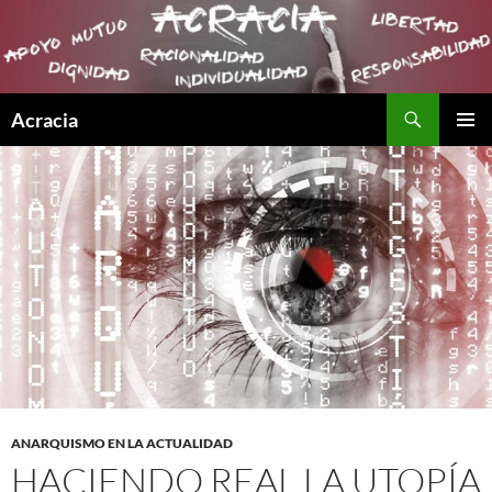
Buscar
Acracia
SALTAR
MENÚ
AL
PRINCI
CONTENIDO
ANARQUISMO EN LA ACTUALIDAD
HACIENDO REAL LA UTOPÍA