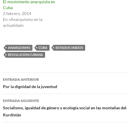
El movimiento anarquista en
Cuba
2 febrero, 2014
En «Anarquismo en la
actualidad»
ANARQUISMO
CUBA
ESTADOS UNIDOS
REVOLUCIÓN CUBANA
Navegación
ENTRADA ANTERIOR
de
Por la dignidad de la juventud
entradas
ENTRADA SIGUIENTE
Socialismo, igualdad de género y ecología social en las montañas del
Kurdistán