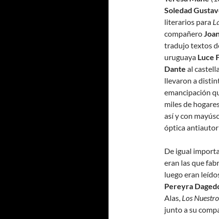
Soledad Gustav
literarios para
L
compañero
Joa
tradujo textos 
uruguaya
Luce 
Dante
al castell
llevaron a disti
emancipación qu
miles de hogares 
así y con mayúsc
óptica antiautori
De igual importa
eran las que fabr
luego eran leído
Pereyra Daged
Alas,
Los Nuestr
junto a su com