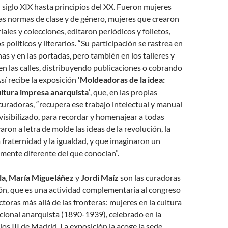
l siglo XIX hasta principios del XX. Fueron mujeres
as normas de clase y de género, mujeres que crearon
ales y colecciones, editaron periódicos y folletos,
 políticos y literarios. “Su participación se rastrea en
nas y en las portadas, pero también en los talleres y
 en las calles, distribuyendo publicaciones o cobrando
Así recibe la exposición
‘Moldeadoras de la idea:
ultura impresa anarquista’
, que, en las propias
curadoras, “recupera ese trabajo intelectual y manual
isibilizado, para recordar y homenajear a todas
aron a letra de molde las ideas de la revolución, la
 fraternidad y la igualdad, y que imaginaron un
ente diferente del que conocían”.
la
,
María Migueláñez
y
Jordi Maíz
son las curadoras
ón, que es una actividad complementaria al congreso
ctoras más allá de las fronteras: mujeres en la cultura
cional anarquista (1890-1939), celebrado en la
os III de Madrid. La exposición la acoge la sede