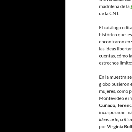
madrileña de la
de la CNT.
El catálogo edit
histórico que les
encontraron en s
las ideas liberta
cuentas, cómo l
estrechos límite
En la muestra se
globo pusieron 
mujeres, como 
Montevideo e i
Cuñado
,
Terenc
incorporarán má
ideas, arte, crític
por
Virginia Bol