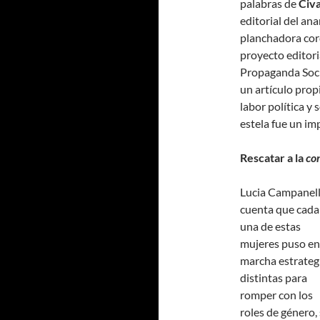
palabras de
Civa
editorial del ana
planchadora cor
proyecto editori
Propaganda Soci
un artículo prop
labor política y
estela fue un im
Rescatar a la
co
Lucia Campanel
cuenta que cada
una de estas
mujeres puso en
marcha estrateg
distintas para
romper con los
roles de género, 