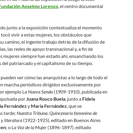
Fundación Anselmo Lorenzo
, el centro documental
ado junto a la exposición contextualiza el momento
 tocó vivir a estas mujeres, los obstáculos que
u camino, el ingente trabajo detrás de la difusión de
rias, las redes de apoyo transnacional y, a fin de
as mujeres siempre han estado ahí, ensanchando los
s del patriarcado y el capitalismo de su tiempo.
 pueden ver cómo las anarquistas a lo largo de todo el
en marcha periódicos dirigidos exclusivamente por
por ejemplo
La Nueva Senda
(1909-1910), publicada en
mpulsada por
Juana Rouco Buela
, junto a
Fidela
ia Fernández
y
María Fernández
, que se
s tarde;
Nuestra Tribuna. Quincenario femenino de
a y literatura
(1922-1925), editado en Buenos Aires
ten
; o
La Voz de la Mujer
(1896-1897), editado