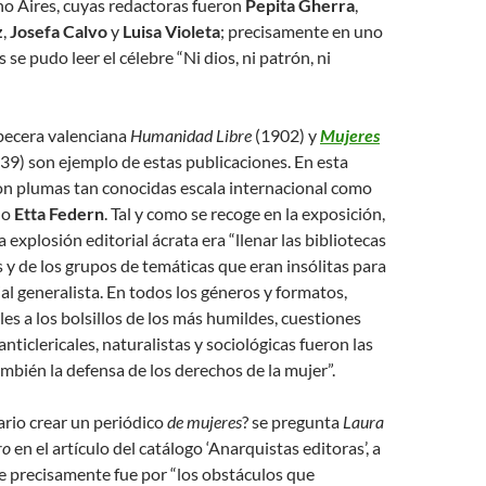
o Aires, cuyas redactoras fueron
Pepita Gherra
,
z
,
Josefa Calvo
y
Luisa Violeta
; precisamente en uno
 se pudo leer el célebre “Ni dios, ni patrón, ni
abecera valenciana
Humanidad Libre
(1902) y
Mujeres
39) son ejemplo de estas publicaciones. En esta
on plumas tan conocidas escala internacional como
n
o
Etta Federn
. Tal y como se recoge en la exposición,
a explosión editorial ácrata era “llenar las bibliotecas
s y de los grupos de temáticas que eran insólitas para
al generalista. En todos los géneros y formatos,
es a los bolsillos de los más humildes, cuestiones
 anticlericales, naturalistas y sociológicas fueron las
mbién la defensa de los derechos de la mujer”.
ario crear un periódico
de mujeres
? se pregunta
Laura
ro
en el artículo del catálogo ‘Anarquistas editoras’, a
e precisamente fue por “los obstáculos que