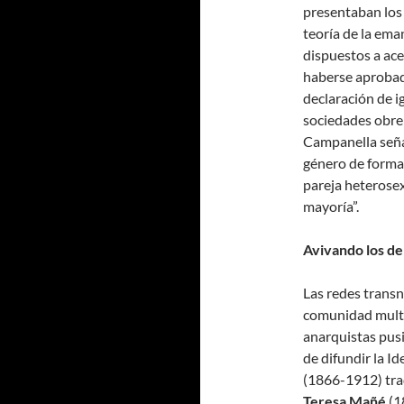
presentaban los
teoría de la ema
dispuestos a ace
haberse aprobado
declaración de i
sociedades obrera
Campanella señal
género de formas
pareja heterosexu
mayoría”.
Avivando los de
Las redes transn
comunidad multi
anarquistas pusi
de difundir la I
(1866-1912) tradu
Teresa Mañé
(1