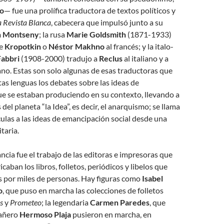
o
— fue una prolífica traductora de textos políticos y
a Revista Blanca
, cabecera que impulsó junto a su
n Montseny
; la rusa
Marie Goldsmith
(1871-1933)
de
Kropotkin
o
Néstor Makhno
al francés; y la italo-
Fabbri
(1908-2000) tradujo a
Reclus
al italiano y a
ano. Estas son solo algunas de esas traductoras que
ntas lenguas los debates sobre las ideas de
e se estaban produciendo en su contexto, llevando a
del planeta “la Idea”, es decir, el anarquismo; se llama
ulas a las ideas de emancipación social desde una
taria.
ncia fue el trabajo de las editoras e impresoras que
icaban los libros, folletos, periódicos y libelos que
s por miles de personas. Hay figuras como
Isabel
o
, que puso en marcha las colecciones de folletos
os
y
Prometeo
; la legendaria
Carmen Paredes
, que
pañero
Hermoso Plaja
pusieron en marcha, en