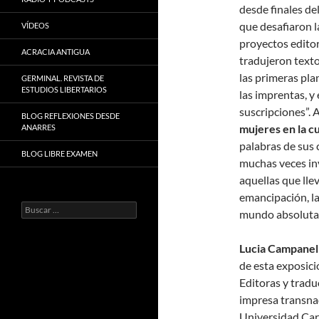
desde finales de
que desafiaron l
VÍDEOS
proyectos editori
ACRACIA ANTIGUA
tradujeron textos
las primeras pla
GERMINAL. REVISTA DE
ESTUDIOS LIBERTARIOS
las imprentas, y
suscripciones”. 
BLOG REFLEXIONES DESDE
mujeres en la c
ANARRES
palabras de sus 
BLOG LIBRE EXAMEN
muchas veces inv
aquellas que llev
emancipación, la
Buscar:
mundo absolutam
Lucia Campanel
de esta exposici
Editoras y tradu
impresa transna
Universidad Carl