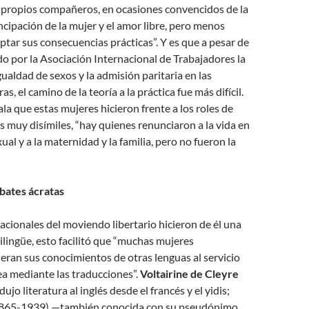
 propios compañeros, en ocasiones convencidos de la
ncipación de la mujer y el amor libre, pero menos
ptar sus consecuencias prácticas”. Y es que a pesar de
 por la Asociación Internacional de Trabajadores la
gualdad de sexos y la admisión paritaria en las
s, el camino de la teoría a la práctica fue más difícil.
a que estas mujeres hicieron frente a los roles de
 muy disímiles, “hay quienes renunciaron a la vida en
al y a la maternidad y la familia, pero no fueron la
bates ácratas
acionales del moviendo libertario hicieron de él una
lingüe, esto facilitó que “muchas mujeres
eran sus conocimientos de otras lenguas al servicio
dea mediante las traducciones”.
Voltairine de Cleyre
jo literatura al inglés desde el francés y el yidis;
865-1939) —también conocida con su pseudónimo,