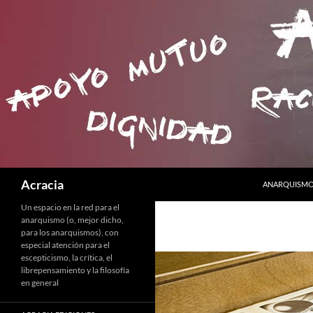
SALTAR AL C
Buscar
Acracia
ANARQUISMO 
Un espacio en la red para el
anarquismo (o, mejor dicho,
para los anarquismos), con
especial atención para el
escepticismo, la crítica, el
librepensamiento y la filosofía
en general