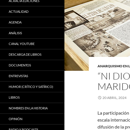
ACRACIA EDICIONES
ACTUALIDAD
AGENDA
ANÁLISIS
CANAL YOUTUBE
DESCARGA DE LIBROS
DOCUMENTOS
ANARQUISMO EN L
“NI DIO
ENTREVISTAS
MARID
HUMOR (CRÍTICO Y SATÍRICO)
LIBROS
20 ABRIL, 2024
NOMBRES EN LA HISTORIA
La participación
OPINIÓN
escala internaci
difusión de la p
RADIO Y PODCASTS