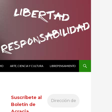
SMO
ARTE, CIENCIA Y CULTURA
LIBREPENSAMIENTO
Suscríbete al
Boletín de
Acracia