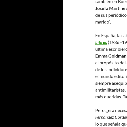
también en Buen
Josefa Martíne
de sus periódicos
marido”.
En España, la c
Libres
(1936 -19
última escribier
Emma Goldma
el propósito de l
de los individuo
el mundo editori
siempre asequibl
antimilitaristas,
más queridas. Ta
Pero, ¿era neces
Fernández Corde
lo que señala qu