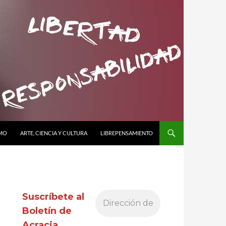
SMO
ARTE, CIENCIA Y CULTURA
LIBREPENSAMIENTO
Suscríbete al
Boletín de
Acracia