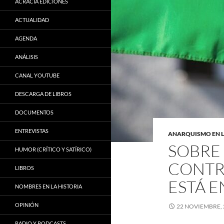
ACRACIA EDICIONES
ACTUALIDAD
AGENDA
ANÁLISIS
CANAL YOUTUBE
DESCARGA DE LIBROS
DOCUMENTOS
ENTREVISTAS
ANARQUISMO EN 
SOBRE
HUMOR (CRÍTICO Y SATÍRICO)
CONTR
LIBROS
ESTÁ 
NOMBRES EN LA HISTORIA
OPINIÓN
22 NOVIEMBRE, 
RADIO Y PODCASTS