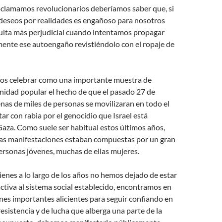
clamamos revolucionarios deberíamos saber que, si
deseos por realidades es engañoso para nosotros
ulta más perjudicial cuando intentamos propagar
amente ese autoengaño revistiéndolo con el ropaje de
os celebrar como una importante muestra de
gnidad popular el hecho de que el pasado 27 de
as de miles de personas se movilizaran en todo el
tar con rabia por el genocidio que Israel está
aza. Como suele ser habitual estos últimos años,
las manifestaciones estaban compuestas por un gran
ersonas jóvenes, muchas de ellas mujeres.
ienes a lo largo de los años no hemos dejado de estar
activa al sistema social establecido, encontramos en
nes importantes alicientes para seguir confiando en
resistencia y de lucha que alberga una parte de la