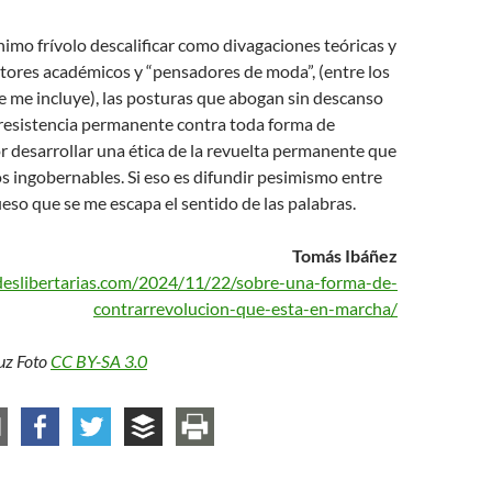
mo frívolo descalificar como divagaciones teóricas y
tores académicos y “pensadores de moda”, (entre los
e me incluye), las posturas que abogan sin descanso
 resistencia permanente contra toda forma de
 desarrollar una ética de la revuelta permanente que
s ingobernables. Si eso es difundir pesimismo entre
ieso que se me escapa el sentido de las palabras.
Tomás Ibáñez
edeslibertarias.com/2024/11/22/sobre-una-forma-de-
contrarrevolucion-que-esta-en-marcha/
uz Foto
CC BY-SA 3.0