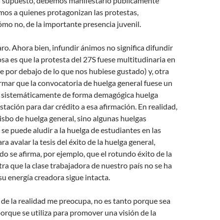
or supuesto, debemos manifestarlo públicamente
mos a quienes protagonizan las protestas,
mo no, de la importante presencia juvenil.
aro. Ahora bien, infundir ánimos no significa difundir
sa es que la protesta del 27S fuese multitudinaria en
ue por debajo de lo que nos hubiese gustado) y, otra
firmar que la convocatoria de huelga general fuese un
o sistemáticamente de forma demagógica huelga
stación para dar crédito a esa afirmación. En realidad,
isbo de huelga general, sino algunas huelgas
 se puede aludir a la huelga de estudiantes en las
a avalar la tesis del éxito de la huelga general,
 se afirma, por ejemplo, que el rotundo éxito de la
a que la clase trabajadora de nuestro país no se ha
u energía creadora sigue intacta.
n de la realidad me preocupa, no es tanto porque sea
orque se utiliza para promover una visión de la