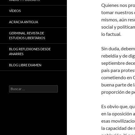
Quienes nos pro
VÍDEOS
tomar nuestros 
mismos, aún res
ACRACIA ANTIGUA
social y polític
GERMINAL. REVISTA DE
lo factual.
ESTUDIOS LIBERTARIOS
Sin duda, debem
BLOG REFLEXIONES DESDE
ANARRES
rebeldía y de di
septiembre decen
BLOG LIBRE EXAMEN
país para protes
cometiendo en G
buena parte de 
Buscar:
proporción de p
Es obvio que, qu
en la oposición 
esas movilizacio
la capacidad de 