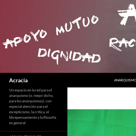
SALTAR AL C
Buscar
Acracia
ANARQUISMO 
Un espacio en la red para el
anarquismo (o, mejor dicho,
para los anarquismos), con
especial atención para el
escepticismo, la crítica, el
librepensamiento y la filosofía
en general