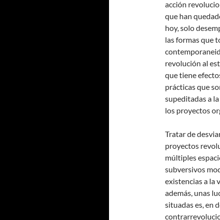
acción revolucio
que han quedado
hoy, solo desemp
las formas que t
contemporaneidad
revolución al es
que tiene efecto
prácticas que so
supeditadas a la
los proyectos or
Tratar de desvia
proyectos revolu
múltiples espaci
subversivos mod
existencias a la
además, unas lu
situadas es, en d
contrarrevolucio