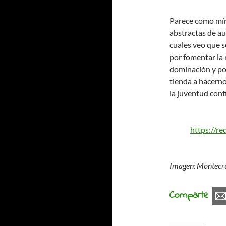
Parece como míni
abstractas de au
cuales veo que s
por fomentar la
dominación y por
tienda a hacerno
la juventud conf
https://r
Imagen: Montecr
Comparte