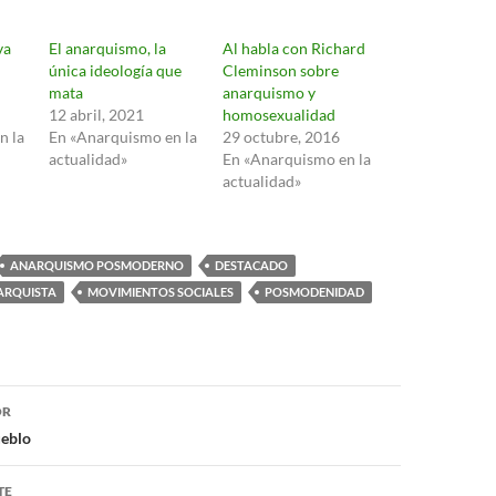
va
El anarquismo, la
Al habla con Richard
única ideología que
Cleminson sobre
mata
anarquismo y
12 abril, 2021
homosexualidad
n la
En «Anarquismo en la
29 octubre, 2016
actualidad»
En «Anarquismo en la
actualidad»
ANARQUISMO POSMODERNO
DESTACADO
ARQUISTA
MOVIMIENTOS SOCIALES
POSMODENIDAD
ón
OR
ueblo
TE