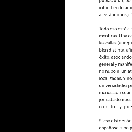
población. Y, p
infundiendo áni
alegrándonos, có
Todo eso está cl
mentiras. Una co
las calles (aunq
bien distinta, a
éxito, asociand
general y manife
no hubo ni un at
localizadas. Y no
universidades par
menos aún cuando
jornada demuestr
rendido… y que s
Si esa distorsió
engañosa, sino p