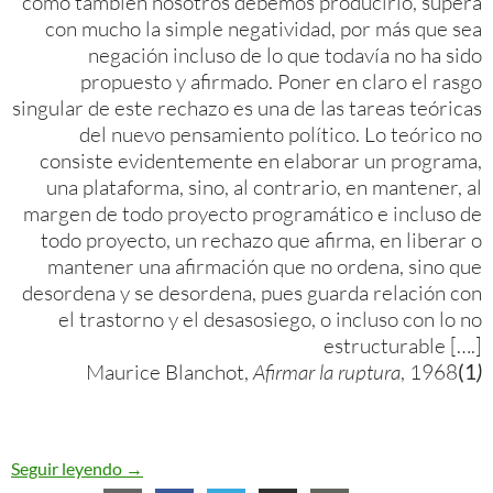
como también nosotros debemos producirlo, supera
con mucho la simple negatividad, por más que sea
negación incluso de lo que todavía no ha sido
propuesto y afirmado. Poner en claro el rasgo
singular de este rechazo es una de las tareas teóricas
del nuevo pensamiento político. Lo teórico no
consiste evidentemente en elaborar un programa,
una plataforma, sino, al contrario, en mantener, al
margen de todo proyecto programático e incluso de
todo proyecto, un rechazo que afirma, en liberar o
mantener una afirmación que no ordena, sino que
desordena y se desordena, pues guarda relación con
el trastorno y el desasosiego, o incluso con lo no
estructurable [….]
Maurice Blanchot,
Afirmar la ruptura
, 1968
(1
)
«Anarquismo no fundacional», libro de Tomás Ib
Seguir leyendo
→