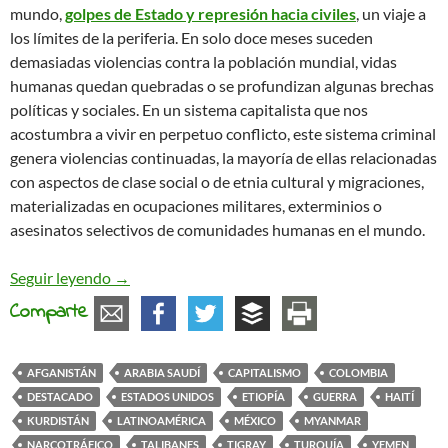
mundo,
golpes de Estado y represión hacia civiles
, un viaje a
los límites de la periferia. En solo doce meses suceden
demasiadas violencias contra la población mundial, vidas
humanas quedan quebradas o se profundizan algunas brechas
políticas y sociales. En un sistema capitalista que nos
acostumbra a vivir en perpetuo conflicto, este sistema criminal
genera violencias continuadas, la mayoría de ellas relacionadas
con aspectos de clase social o de etnia cultural y migraciones,
materializadas en ocupaciones militares, exterminios o
asesinatos selectivos de comunidades humanas en el mundo.
La historia interminable del capitalismo: conflict
Seguir leyendo
→
Comparte
AFGANISTÁN
ARABIA SAUDÍ
CAPITALISMO
COLOMBIA
DESTACADO
ESTADOS UNIDOS
ETIOPÍA
GUERRA
HAITÍ
KURDISTÁN
LATINOAMÉRICA
MÉXICO
MYANMAR
NARCOTRÁFICO
TALIBANES
TIGRAY
TURQUÍA
YEMEN