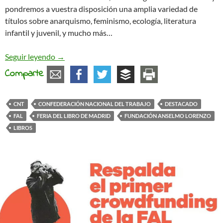
pondremos a vuestra disposición una amplia variedad de
títulos sobre anarquismo, feminismo, ecología, literatura
infantil y juvenil, y mucho más…
La FAL en la Feria del Libro de Madrid 2026: Firm
Seguir leyendo
→
Comparte
CNT
CONFEDERACIÓN NACIONAL DEL TRABAJO
DESTACADO
FAL
FERIA DEL LIBRO DE MADRID
FUNDACIÓN ANSELMO LORENZO
LIBROS