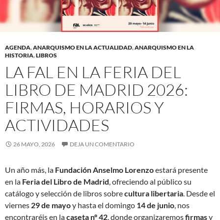
AGENDA
,
ANARQUISMO EN LA ACTUALIDAD
,
ANARQUISMO EN LA
HISTORIA
,
LIBROS
LA FAL EN LA FERIA DEL
LIBRO DE MADRID 2026:
FIRMAS, HORARIOS Y
ACTIVIDADES
26 MAYO, 2026
DEJA UN COMENTARIO
Un año más, la
Fundación Anselmo Lorenzo
estará presente
en la
Feria del Libro de Madrid
, ofreciendo al público su
catálogo y selección de libros sobre
cultura libertaria
. Desde el
viernes
29 de mayo
y hasta el domingo
14 de junio
, nos
encontraréis en la
caseta nº 42
, donde organizaremos
firmas
y