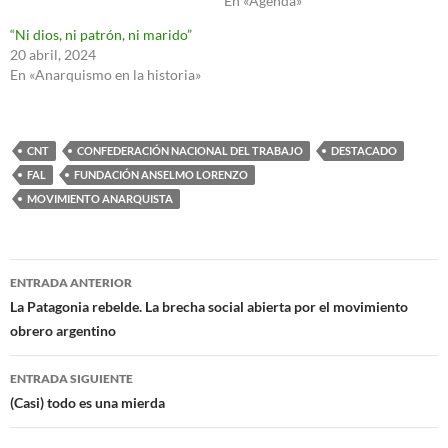
En «Agenda»
“Ni dios, ni patrón, ni marido”
20 abril, 2024
En «Anarquismo en la historia»
CNT
CONFEDERACIÓN NACIONAL DEL TRABAJO
DESTACADO
FAL
FUNDACIÓN ANSELMO LORENZO
MOVIMIENTO ANARQUISTA
Navegación
ENTRADA ANTERIOR
de
La Patagonia rebelde. La brecha social abierta por el movimiento
obrero argentino
entradas
ENTRADA SIGUIENTE
(Casi) todo es una mierda