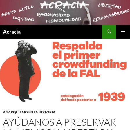
Buscar
Acracia
SALTAR
MENÚ
AL
PRINCI
CONTENIDO
ANARQUISMO EN LA HISTORIA
AYÚDANOS A PRESERVAR