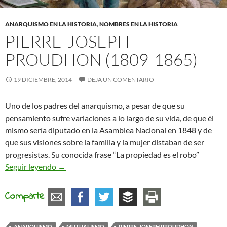
ANARQUISMO EN LA HISTORIA
,
NOMBRES EN LA HISTORIA
PIERRE-JOSEPH
PROUDHON (1809-1865)
19 DICIEMBRE, 2014
DEJA UN COMENTARIO
Uno de los padres del anarquismo, a pesar de que su
pensamiento sufre variaciones a lo largo de su vida, de que él
mismo sería diputado en la Asamblea Nacional en 1848 y de
que sus visiones sobre la familia y la mujer distaban de ser
progresistas. Su conocida frase “La propiedad es el robo”
Pierre-Joseph Proudhon (1809-1865)
Seguir leyendo
→
Comparte
ANARQUISMO
MUTUALISMO
PIERRE-JOSEPH PROUDHON