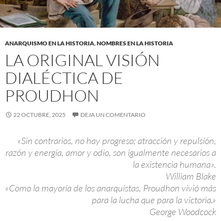
ANARQUISMO EN LA HISTORIA
,
NOMBRES EN LA HISTORIA
LA ORIGINAL VISIÓN
DIALÉCTICA DE
PROUDHON
22 OCTUBRE, 2025
DEJA UN COMENTARIO
«Sin contrarios, no hay progreso; atracción y repulsión,
razón y energía, amor y odio, son igualmente necesarios a
la existencia humana».
William Blake
«Como la mayoría de los anarquistas, Proudhon vivió más
para la lucha que para la victoria.»
George Woodcock