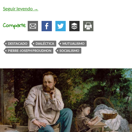
La original visión dialéctica de Proudhon
Seguir leyendo
→
Comparte
DESTACADO
DIALÉCTICA
MUTUALISMO
PIERRE-JOSEPH PROUDHON
SOCIALISMO