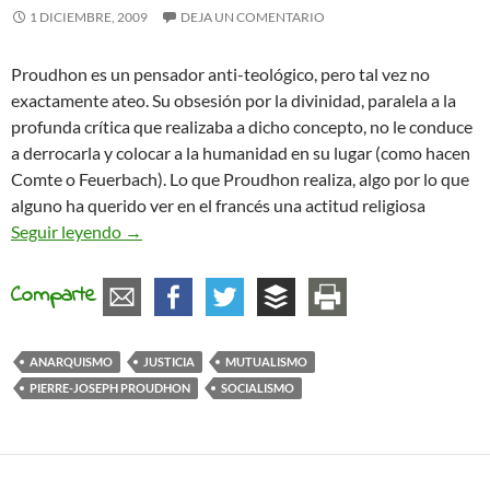
1 DICIEMBRE, 2009
DEJA UN COMENTARIO
Proudhon es un pensador anti-teológico, pero tal vez no
exactamente ateo. Su obsesión por la divinidad, paralela a la
profunda crítica que realizaba a dicho concepto, no le conduce
a derrocarla y colocar a la humanidad en su lugar (como hacen
Comte o Feuerbach). Lo que Proudhon realiza, algo por lo que
alguno ha querido ver en el francés una actitud religiosa
La noción de justicia en Proudhon
Seguir leyendo
→
Comparte
ANARQUISMO
JUSTICIA
MUTUALISMO
PIERRE-JOSEPH PROUDHON
SOCIALISMO