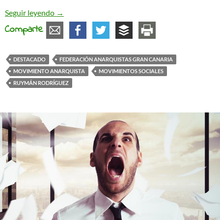
Anarquismo de barrio – Entrevista a Ruymán Ro
Seguir leyendo
→
Comparte
DESTACADO
FEDERACIÓN ANARQUISTAS GRAN CANARIA
MOVIMIENTO ANARQUISTA
MOVIMIENTOS SOCIALES
RUYMÁN RODRÍGUEZ