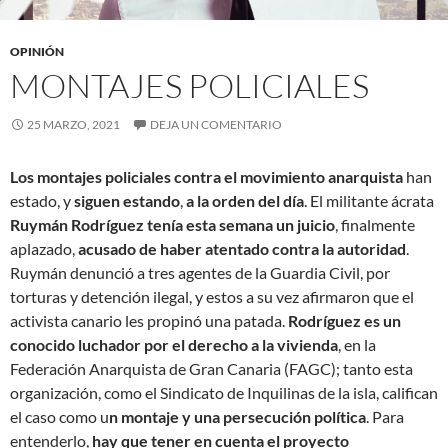
OPINIÓN
MONTAJES POLICIALES
25 MARZO, 2021
DEJA UN COMENTARIO
Los montajes policiales contra el movimiento anarquista
han
estado, y
siguen estando
,
a la orden del día
. El militante ácrata
Ruymán Rodríguez tenía esta semana un juicio
, finalmente
aplazado,
acusado de haber atentado contra la autoridad
.
Ruymán denunció a tres agentes de la Guardia Civil, por
torturas y detención ilegal, y estos a su vez afirmaron que el
activista canario les propinó una patada.
Rodríguez es un
conocido luchador por el derecho a la vivienda
, en la
Federación Anarquista de Gran Canaria (FAGC); tanto esta
organización, como el Sindicato de Inquilinas de la isla, califican
el caso como u
n montaje y una persecución política
. Para
entenderlo,
hay que tener en cuenta el proyecto