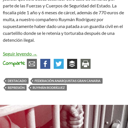
parte de las Fuerzas y Cuerpos de Seguridad del Estado. La
fiscalía pide 1 año y 6 meses de cárcel, además de 770 euros de
multa, a nuestro compañero Ruymán Rodríguez por
supuestamente haber dado una patada a un guardia civil en el
cuartelillo donde se le retenía y torturaba después de una
detención ilegal.
Comunicado de apoyo a Ruymán Rodríguez
Seguir leyendo
→
Comparte
DESTACADO
FEDERACIÓN ANARQUISTAS GRAN CANARIA
REPRESIÓN
RUYMÁN RODRÍGUEZ