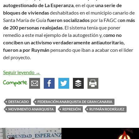
autogestionado de La Esperanza
, en el que
una serie de
bloques de viviendas
deshabitados en el municipio canario de
Santa María de Guía
fueron socializados
por la FAGC c
on más
de 200 personas realojadas
. El sistema tenía que poner
remedio a este mal ejemplo de la autogestión y, c
omo no
conciben un activismo verdaderamente antiautoritario,
fueron a por Ruymán
pensando que iban a acabar con el lider
del proyecto.
Montajes policiales
Seguir leyendo
→
Comparte
DESTACADO
FEDERACIÓN ANARQUISTA DE GRAN CANARIA
MOVIMIENTO ANARQUISTA
REPRESIÓN
RUYMÁN RODRÍGUEZ