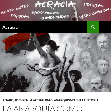
Buscar
Acracia
SALTAR
MENÚ
AL
PRINCI
CONTENIDO
ANARQUISMO EN LA ACTUALIDAD
,
ANARQUISMO EN LA HISTORIA
LA ANARQUÍA COMO