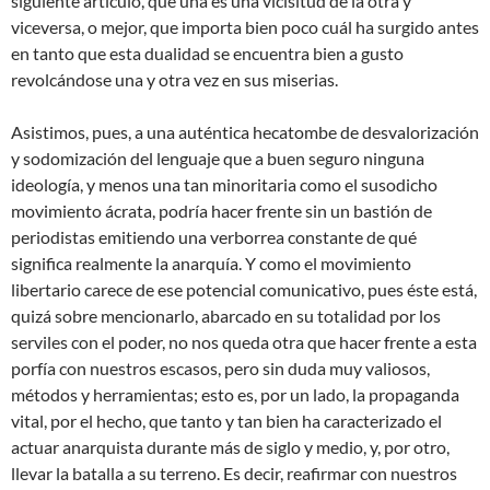
siguiente artículo, que una es una vicisitud de la otra y
viceversa, o mejor, que importa bien poco cuál ha surgido antes
en tanto que esta dualidad se encuentra bien a gusto
revolcándose una y otra vez en sus miserias.
Asistimos, pues, a una auténtica hecatombe de desvalorización
y sodomización del lenguaje que a buen seguro ninguna
ideología, y menos una tan minoritaria como el susodicho
movimiento ácrata, podría hacer frente sin un bastión de
periodistas emitiendo una verborrea constante de qué
significa realmente la anarquía. Y como el movimiento
libertario carece de ese potencial comunicativo, pues éste está,
quizá sobre mencionarlo, abarcado en su totalidad por los
serviles con el poder, no nos queda otra que hacer frente a esta
porfía con nuestros escasos, pero sin duda muy valiosos,
métodos y herramientas; esto es, por un lado, la propaganda
vital, por el hecho, que tanto y tan bien ha caracterizado el
actuar anarquista durante más de siglo y medio, y, por otro,
llevar la batalla a su terreno. Es decir, reafirmar con nuestros