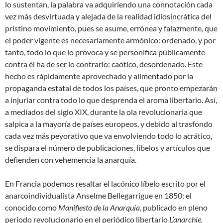
lo sustentan, la palabra va adquiriendo una connotación cada
vez más desvirtuada y alejada de la realidad idiosincrática del
prístino movimiento, pues se asume, errónea y falazmente, que
el poder vigente es necesariamente armónico: ordenado, y por
tanto, todo lo que lo provoca y se personifica públicamente
contra él ha de ser lo contrario: caótico, desordenado. Este
hecho es rápidamente aprovechado y alimentado por la
propaganda estatal de todos los países, que pronto empezarán
a injuriar contra todo lo que desprenda el aroma libertario. Así,
a mediados del siglo XIX, durante la ola revolucionaria que
salpica a la mayoría de países europeos, y debido al trasfondo
cada vez más peyorativo que va envolviendo todo lo acrático,
se dispara el número de publicaciones, líbelos y artículos que
defienden con vehemencia la anarquía.
En Francia podemos resaltar el lacónico líbelo escrito por el
anarcoindividualista Anselme Bellegarrigue en 1850: el
conocido como
Manifiesto de la Anarquía
, publicado en pleno
periodo revolucionario en el periódico libertario
L’anarchie,